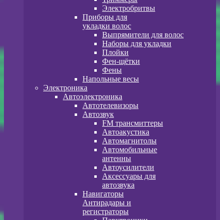
Электробритвы
Приборы для
укладки волос
Выпрямители для волос
Наборы для укладки
Плойки
Фен-щётки
Фены
Напольные весы
Электроника
Автоэлектроника
Автотелевизоры
Автозвук
FM трансмиттеры
Автоакустика
Автомагнитолы
Автомобильные
антенны
Автоусилители
Аксессуары для
автозвука
Навигаторы
Антирадары и
регистраторы