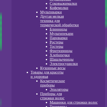
Соковыжималки
Кофемолки
Мультиварки
Другая мелкая
техника для
термической обработки
Блинницы
Мультипекари
Пароварки
Ростеры
Тостеры
Фритюрницы
Хлебопечки
Шашлычницы
Электросушилки
Кухонные весы
Товары для красоты
и здоровья
Косметические
приборы
Эпиляторы
Приборы для
стрижки волос
Машинки для стрижки волос
Триммеры