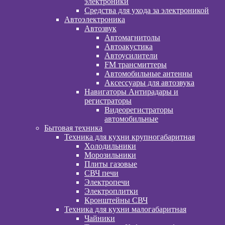
электроники
Средства для ухода за электроникой
Автоэлектроника
Автозвук
Автомагнитолы
Автоакустика
Автоусилители
FM трансмиттеры
Автомобильные антенны
Аксессуары для автозвука
Навигаторы Антирадары и
регистраторы
Видеорегистраторы
автомобильные
Бытовая техника
Техника для кухни крупногабаритная
Xолодильники
Морозильники
Плиты газовые
СВЧ печи
Электропечи
Электроплитки
Кронштейны СВЧ
Техника для кухни малогабаритная
Чайники