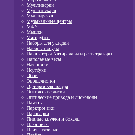
Мультиварки
Мультипекари
Мультирезки
Музыкальные центры
МФУ
Мышки
Мясорубки
Наборы для укладки
Наборы посуды
Навигаторы Антирадары и регистраторы
Напольные весы
Наушники
Ноутбуки
Обои
Овощечистки
Одноразовая посуда
Оптические диски
Оптические привода и дисководы
Память
Парктроники
Пароварки
Пивные кружки и бокалы
Планшеты
Плиты газовые