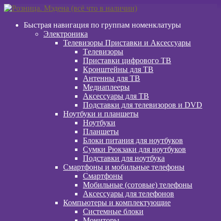
Перейти
Перейти
к
к
Быстрая навигация по группам номенклатуры
навигации
содержимому
Электроника
Телевизоры Приставки и Аксессуары
Tелевизоры
Приставки цифрового ТВ
Кронштейны для ТВ
Антенны для ТВ
Медиаплееры
Аксессуары для ТВ
Подставки для телевизоров и DVD
Ноутбуки и планшеты
Ноутбуки
Планшеты
Блоки питания для ноутбуков
Сумки Рюкзаки для ноутбуков
Подставки для ноутбука
Смартфоны и мобильные телефоны
Смартфоны
Мобильные (сотовые) телефоны
Аксессуары для телефонов
Компьютеры и комплектующие
Системные блоки
Мониторы