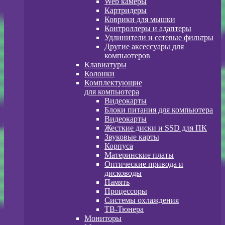
Web камеры
Картридеры
Коврики для мышки
Контроллеры и адаптеры
Удлинители и сетевые фильтры
Другие аксессуары для
компьютеров
Клавиатуры
Колонки
Комплектующие
для компьютера
Видеокарты
Блоки питания для компьютера
Видеокарты
Жесткие диски и SSD для ПК
Звуковые карты
Корпуса
Материнские платы
Оптические привода и
дисководы
Память
Процессоры
Системы охлаждения
ТВ-Тюнера
Мониторы