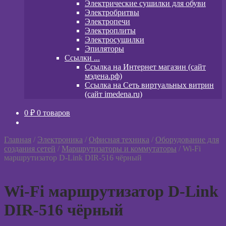
Электрические сушилки для обуви
Электробритвы
Электропечи
Электроплиты
Электросушилки
Эпиляторы
Ссылки ...
Ссылка на Интернет магазин (сайт
мэдена.рф)
Ссылка на Сеть виртуальных витрин
(сайт imedena.ru)
0
₽
0 товаров
Главная
/
Электроника
/
Офисная техника
/
Оборудование для
создания сетей
/
Маршрутизаторы и коммутаторы
/
Wi-Fi
маршрутизатор D-Link DIR-516 чёрный
Wi-Fi маршрутизатор D-Link
DIR-516 чёрный