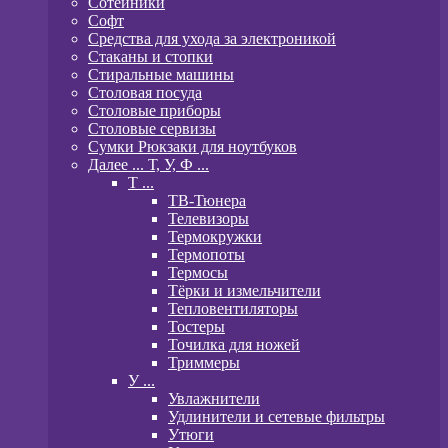
Сотейники
Софт
Средства для ухода за электроникой
Стаканы и стопки
Стиральные машины
Столовая посуда
Столовые приборы
Столовые сервизы
Сумки Рюкзаки для ноутбуков
Далее ... Т, У, Ф ...
T ...
ТВ-Тюнера
Телевизоры
Термокружки
Термопоты
Термосы
Тёрки и измельчители
Тепловентиляторы
Тостеры
Точилка для ножей
Триммеры
У ...
Увлажнители
Удлинители и сетевые фильтры
Утюги