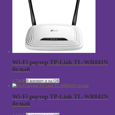
Wi-Fi роутер TP-Link TL-WR841N
белый
2 736
₽
В корзину и на QR
Wi-Fi роутер TP-Link TL-WR842N
белый