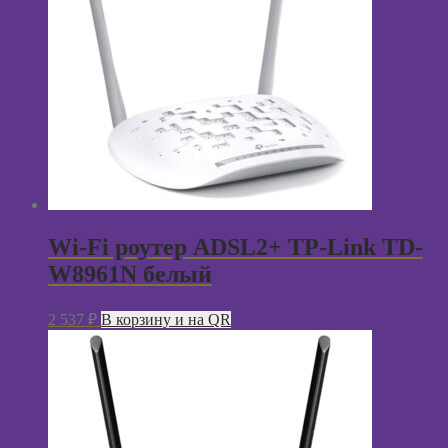
Wi-Fi роутер ADSL2+ TP-Link TD-
W8961N белый
2 537
₽
В корзину и на QR