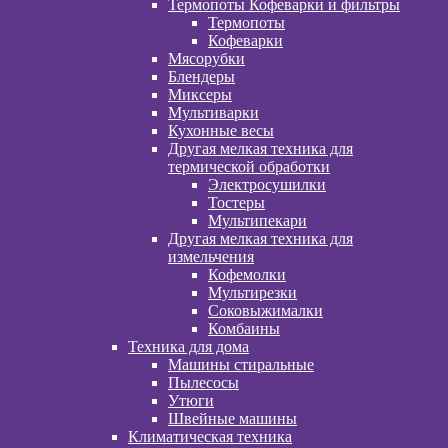
Термопоты Кофеварки и фильтры
Термопоты
Кофеварки
Мясорубки
Блендеры
Миксеры
Мультиварки
Кухонные весы
Другая мелкая техника для
термической обработки
Электросушилки
Тостеры
Мультипекари
Другая мелкая техника для
измельчения
Кофемолки
Мультирезки
Соковыжималки
Комбаины
Техника для дома
Машины стиральные
Пылесосы
Утюги
Швейные машины
Климатическая техника