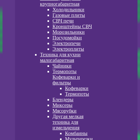
крупногабаритная
Холодильники
Газовые плиты
СВЧ печи
Кронштейны СВЧ
Морозильники
Посудомойки
Электропечи
Электроплиты
Техника для кухни
малогабаритная
Чайники
Термопоты
Кофеварки и
фильтры
Кофеварки
Термопоты
Блендеры
Миксеры
Мясорубки
Другая мелкая
техника для
измельчения
Комбаины
Мультирезки