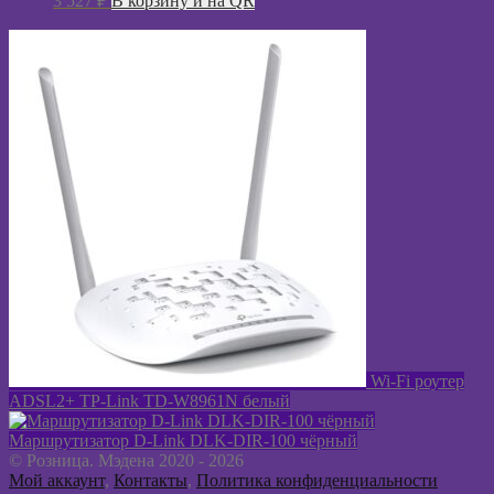
3 527
₽
В корзину и на QR
Wi-Fi роутер
ADSL2+ TP-Link TD-W8961N белый
Маршрутизатор D-Link DLK-DIR-100 чёрный
© Розница. Мэдена 2020 - 2026
Мой аккаунт
,
Контакты
,
Политика конфиденциальности