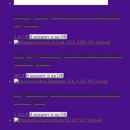
Коммутатор TP-Link TL-SG1005D
чёрный
1 617
₽
В корзину и на QR
Маршрутизатор D-Link DLK-DIR-
100 чёрный
985
₽
В корзину и на QR
Радиотелефон Panasonic KX-А142
RU серый
1 502
₽
В корзину и на QR