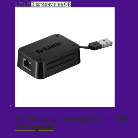
5 771
₽
В корзину и на QR
Wi-Fi маршрутизатор D-Link DIR-
516 чёрный