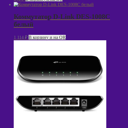
Коммутатор D-Link DES-1008C
белый
1 114
₽
В корзину и на QR