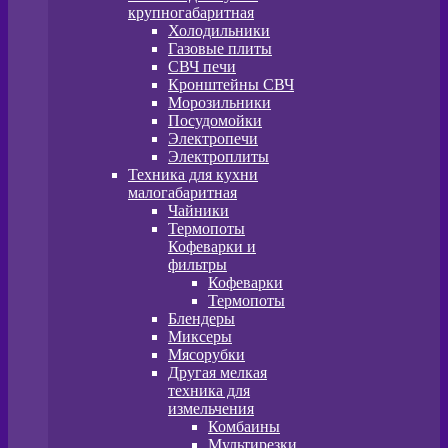
крупногабаритная
Холодильники
Газовые плиты
СВЧ печи
Кронштейны СВЧ
Морозильники
Посудомойки
Электропечи
Электроплиты
Техника для кухни
малогабаритная
Чайники
Термопоты
Кофеварки и
фильтры
Кофеварки
Термопоты
Блендеры
Миксеры
Мясорубки
Другая мелкая
техника для
измельчения
Комбаины
Мультирезки