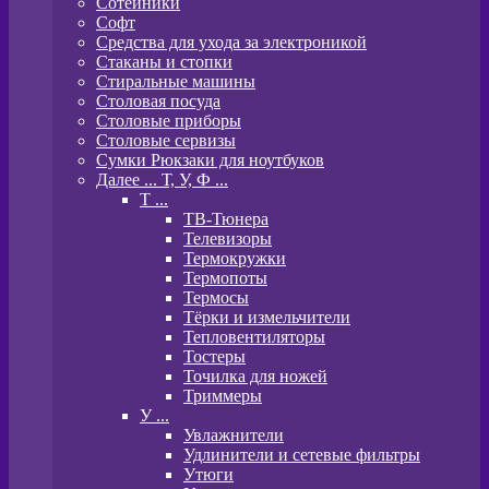
Сотейники
Софт
Средства для ухода за электроникой
Стаканы и стопки
Стиральные машины
Столовая посуда
Столовые приборы
Столовые сервизы
Сумки Рюкзаки для ноутбуков
Далее ... Т, У, Ф ...
T ...
ТВ-Тюнера
Телевизоры
Термокружки
Термопоты
Термосы
Тёрки и измельчители
Тепловентиляторы
Тостеры
Точилка для ножей
Триммеры
У ...
Увлажнители
Удлинители и сетевые фильтры
Утюги