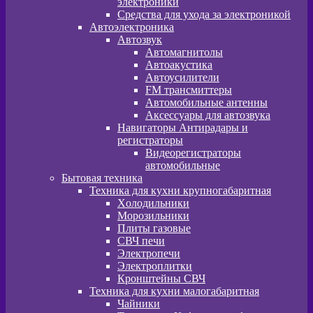
электроники
Средства для ухода за электроникой
Автоэлектроника
Автозвук
Автомагнитолы
Автоакустика
Автоусилители
FM трансмиттеры
Автомобильные антенны
Аксессуары для автозвука
Навигаторы Антирадары и
регистраторы
Видеорегистраторы
автомобильные
Бытовая техника
Техника для кухни крупногабаритная
Xолодильники
Морозильники
Плиты газовые
СВЧ печи
Электропечи
Электроплитки
Кронштейны СВЧ
Техника для кухни малогабаритная
Чайники