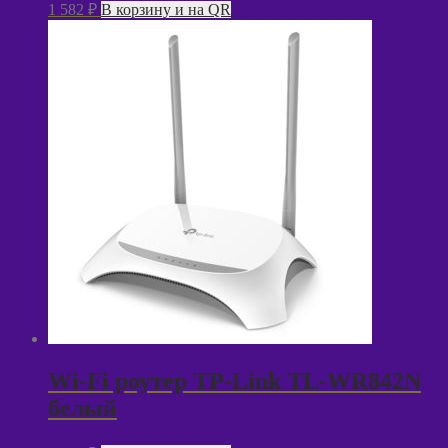
1 582
₽
В корзину и на QR
Wi-Fi роутер TP-Link TL-WR842N
белый