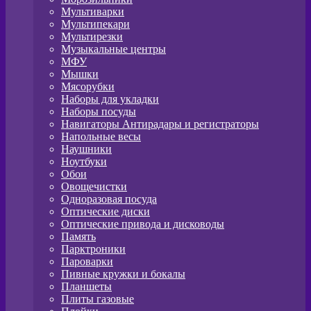
Мультиварки
Мультипекари
Мультирезки
Музыкальные центры
МФУ
Мышки
Мясорубки
Наборы для укладки
Наборы посуды
Навигаторы Антирадары и регистраторы
Напольные весы
Наушники
Ноутбуки
Обои
Овощечистки
Одноразовая посуда
Оптические диски
Оптические привода и дисководы
Память
Парктроники
Пароварки
Пивные кружки и бокалы
Планшеты
Плиты газовые