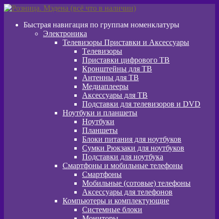
Перейти
Перейти
к
к
Быстрая навигация по группам номенклатуры
навигации
содержимому
Электроника
Телевизоры Приставки и Аксессуары
Tелевизоры
Приставки цифрового ТВ
Кронштейны для ТВ
Антенны для ТВ
Медиаплееры
Аксессуары для ТВ
Подставки для телевизоров и DVD
Ноутбуки и планшеты
Ноутбуки
Планшеты
Блоки питания для ноутбуков
Сумки Рюкзаки для ноутбуков
Подставки для ноутбука
Смартфоны и мобильные телефоны
Смартфоны
Мобильные (сотовые) телефоны
Аксессуары для телефонов
Компьютеры и комплектующие
Системные блоки
Мониторы