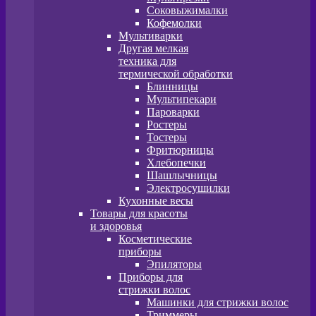
Соковыжималки
Кофемолки
Мультиварки
Другая мелкая
техника для
термической обработки
Блинницы
Мультипекари
Пароварки
Ростеры
Тостеры
Фритюрницы
Хлебопечки
Шашлычницы
Электросушилки
Кухонные весы
Товары для красоты
и здоровья
Косметические
приборы
Эпиляторы
Приборы для
стрижки волос
Машинки для стрижки волос
Триммеры