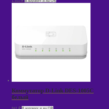
1 935
₽
В корзину и на QR
Коммутатор D-Link DES-1005C
белый
841
₽
В корзину и на QR