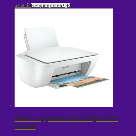
6 866
₽
В корзину и на QR
МФУ струйное HP Deskjet 2320
белый