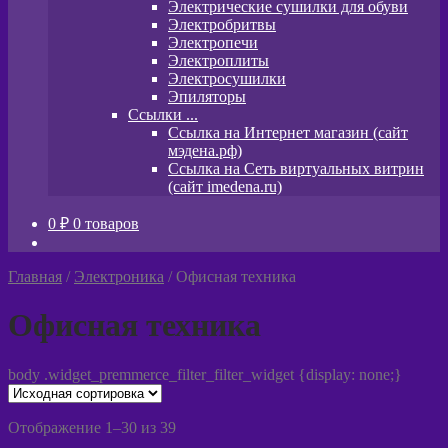
Электрические сушилки для обуви
Электробритвы
Электропечи
Электроплиты
Электросушилки
Эпиляторы
Ссылки ...
Ссылка на Интернет магазин (сайт
мэдена.рф)
Ссылка на Сеть виртуальных витрин
(сайт imedena.ru)
0
₽
0 товаров
Главная
/
Электроника
/
Офисная техника
Офисная техника
body .widget_premmerce_filter_filter_widget {display: none;}
Отображение 1–30 из 39