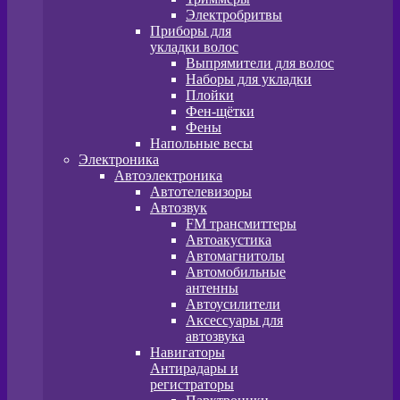
Электробритвы
Приборы для
укладки волос
Выпрямители для волос
Наборы для укладки
Плойки
Фен-щётки
Фены
Напольные весы
Электроника
Автоэлектроника
Автотелевизоры
Автозвук
FM трансмиттеры
Автоакустика
Автомагнитолы
Автомобильные
антенны
Автоусилители
Аксессуары для
автозвука
Навигаторы
Антирадары и
регистраторы