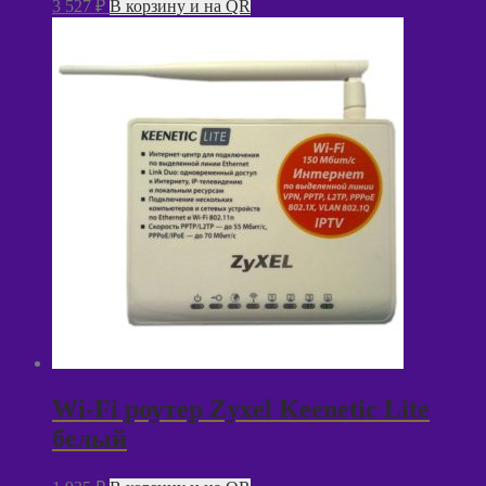
3 527
₽
В корзину и на QR
Wi-Fi роутер Zyxel Keenetic Lite
белый