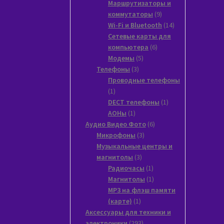
товара
Маршрутизаторы и
9
коммутаторы
9
товаров
14
Wi-Fi и Bluetooth
14
товаров
Сетевые карты для
6
компьютера
6
5
товаров
Модемы
5
3
товаров
Телефоны
3
товара
Проводные телефоны
1
1
товар
1
DECT телефоны
1
1
товар
АОНы
1
товар
6
Аудио Видео Фото
6
3
товаров
Микрофоны
3
товара
Музыкальные центры и
3
магнитолы
3
товара
1
Радиочасы
1
товар
1
Магнитолы
1
товар
MP3 на флэш памяти
1
(карте)
1
товар
Аксессуары для техники и
293
электроники
293