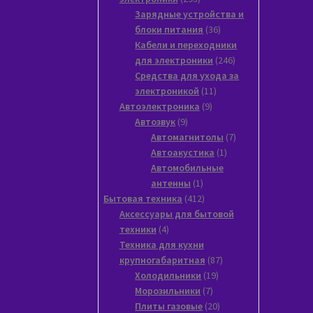
товара
Зарядные устройства и
36
блоки питания
36
товаров
Кабели и переходники
246
для электроники
246
товаров
Средства для ухода за
11
электроникой
11
9
товаров
Автоэлектроника
9
9
товаров
Автозвук
9
товаров
7
Автомагнитолы
7
1
товаров
Автоакустика
1
товар
Автомобильные
1
антенны
1
товар
412
Бытовая техника
412
товаров
Аксессуары для бытовой
4
техники
4
товара
Техника для кухни
87
крупногабаритная
87
19
товаров
Xолодильники
19
7
товаров
Морозильники
7
товаров
20
Плиты газовые
20