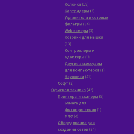
19
товаров
Колонки
19
товаров
3
Картридеры
3
товара
Удлинители и сетевые
34
фильтры
34
товара
3
Web камеры
3
товара
Коврики для мышки
13
13
товаров
Контроллеры и
9
адаптеры
9
товаров
Другие аксессуары
1
для компьютеров
1
41
товар
Наушники
41
2
товар
Софт
2
товара
42
Офисная техника
42
товара
5
Принтеры и сканеры
5
товаров
Бумага для
1
фотопринтеров
1
4
товар
МФУ
4
товара
Оборудование для
34
создания сетей
34