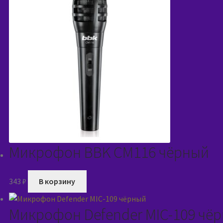
Микрофон BBK CM116 чёрный
343
₽
В корзину
Микрофон Defender MIC-109 чё