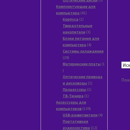
товаров
Комплектующие для
41
компьютера
41
1
товар
Корпуса
1
товар
Твердотельные
3
накопители
3
товара
Блоки питания для
4
компьютера
4
товара
Системы охлаждения
29
29
товаров
Материнские платы
1
1
товар
Оптические привода
Пока
1
и дисководы
1
1
товар
Процессоры
1
1
товар
ТВ-Тюнера
1
товар
Аксессуары для
139
компьютеров
139
товаров
4
USB-разветвители
4
товара
Портативная
12
аудиосистема
12