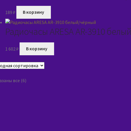
189
₽
В корзину
Радиочасы ARESA AR-3910 белы
1 602
₽
В корзину
заны все (6)