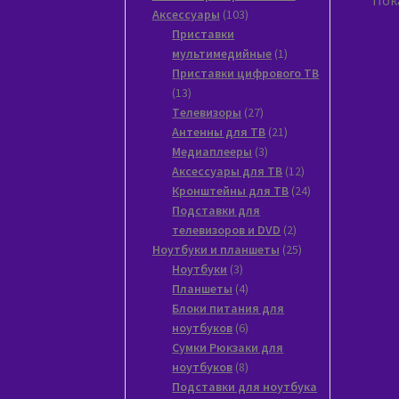
Пока
103
Аксессуары
103
товара
Приставки
1
мультимедийные
1
товар
Приставки цифрового ТВ
13
13
товаров
27
Tелевизоры
27
товаров
21
Антенны для ТВ
21
3
товар
Медиаплееры
3
товара
12
Аксессуары для ТВ
12
товаров
24
Кронштейны для ТВ
24
товара
Подставки для
2
телевизоров и DVD
2
товара
25
Ноутбуки и планшеты
25
3
товаров
Ноутбуки
3
товара
4
Планшеты
4
товара
Блоки питания для
6
ноутбуков
6
товаров
Сумки Рюкзаки для
8
ноутбуков
8
товаров
Подставки для ноутбука