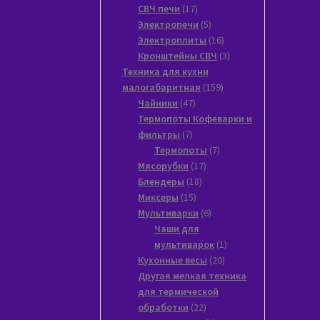
17
товаров
СВЧ печи
17
товаров
5
Электропечи
5
товаров
16
Электроплиты
16
товаров
3
Кронштейны СВЧ
3
товара
Техника для кухни
159
малогабаритная
159
47
товаров
Чайники
47
товаров
Термопоты Кофеварки и
7
фильтры
7
товаров
7
Термопоты
7
17
товаров
Мясорубки
17
18
товаров
Блендеры
18
15
товаров
Миксеры
15
товаров
6
Мультиварки
6
товаров
Чаши для
1
мультиварок
1
20
товар
Кухонные весы
20
товаров
Другая мелкая техника
для термической
22
обработки
22