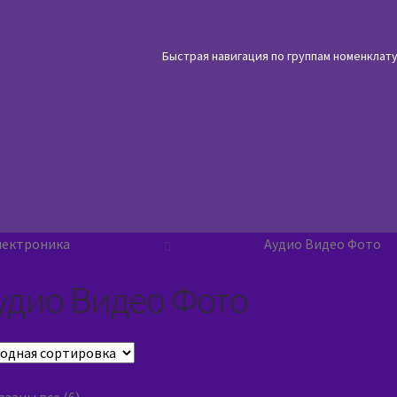
Быстрая навигация по группам номенклат
лектроника
Аудио Видео Фото
удио Видео Фото