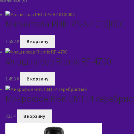
заны все (6)
Магнитола PHILIPS AZ 010|00C
1 582
₽
В корзину
Флэш плеер Ritmix RF-4700
1 493
₽
В корзину
Микрофон BBK CM114 серебрис
323
₽
В корзину