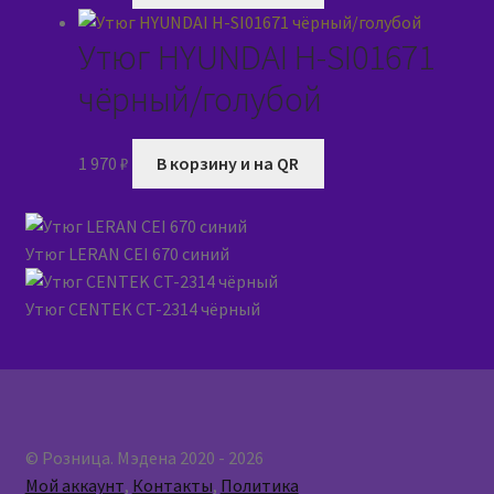
Утюг HYUNDAI H-SI01671
чёрный/голубой
1 970
₽
В корзину и на QR
Утюг LERAN CEI 670 синий
Утюг CENTEK CT-2314 чёрный
© Розница. Мэдена 2020 - 2026
Мой аккаунт
,
Контакты
,
Политика