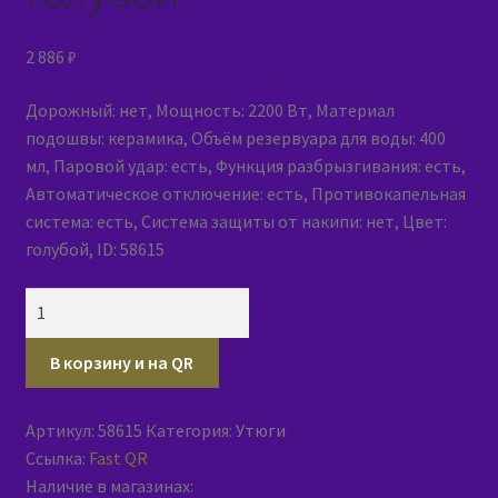
2 886
₽
Дорожный: нет, Мощность: 2200 Вт, Материал
подошвы: керамика, Объём резервуара для воды: 400
мл, Паровой удар: есть, Функция разбрызгивания: есть,
Автоматическое отключение: есть, Противокапельная
система: есть, Система защиты от накипи: нет, Цвет:
голубой, ID: 58615
Количество
товара
Утюг
В корзину и на QR
Atlanta
ATH-
Артикул:
58615
Категория:
Утюги
5544
Ссылка:
Fast QR
голубой
Наличие в магазинах: