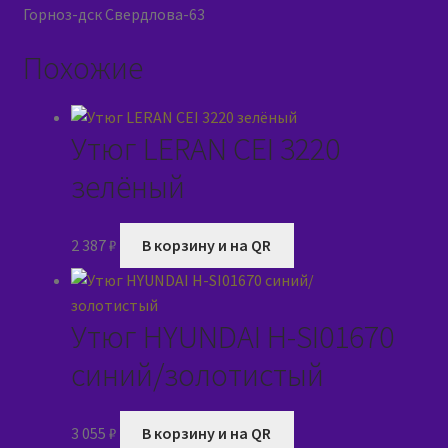
Горноз-дск Свердлова-63
Похожие
Утюг LERAN CEI 3220
зелёный
2 387
₽
В корзину и на QR
Утюг HYUNDAI H-SI01670
синий/золотистый
3 055
₽
В корзину и на QR