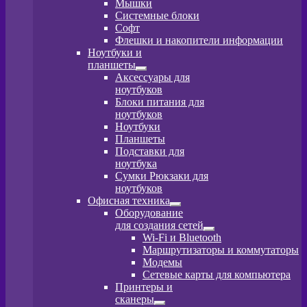
Мышки
Системные блоки
Софт
Флешки и накопители информации
Ноутбуки и
планшеты
Развернутое
Аксессуары для
вложенное
ноутбуков
меню
Блоки питания для
ноутбуков
Ноутбуки
Планшеты
Подставки для
ноутбука
Сумки Рюкзаки для
ноутбуков
Офисная техника
Развернутое
Оборудование
вложенное
для создания сетей
меню
Развернутое
Wi-Fi и Bluetooth
вложенное
Маршрутизаторы и коммутаторы
меню
Модемы
Сетевые карты для компьютера
Принтеры и
сканеры