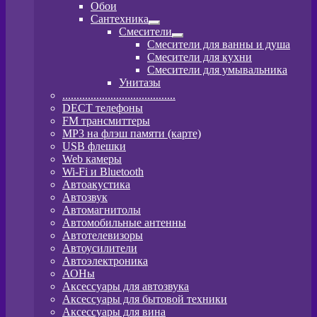
Развернутое
Обои
вложенное
Сантехника
меню
Развернутое
Смесители
вложенное
Развернутое
Смесители для ванны и душа
меню
вложенное
Смесители для кухни
меню
Смесители для умывальника
Унитазы
........................................
DECT телефоны
FM трансмиттеры
MP3 на флэш памяти (карте)
USB флешки
Web камеры
Wi-Fi и Bluetooth
Автоакустика
Автозвук
Автомагнитолы
Автомобильные антенны
Автотелевизоры
Автоусилители
Автоэлектроника
АОНы
Аксессуары для автозвука
Аксессуары для бытовой техники
Аксессуары для вина