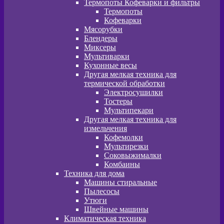
Термопоты Кофеварки и фильтры
Термопоты
Кофеварки
Мясорубки
Блендеры
Миксеры
Мультиварки
Кухонные весы
Другая мелкая техника для
термической обработки
Электросушилки
Тостеры
Мультипекари
Другая мелкая техника для
измельчения
Кофемолки
Мультирезки
Соковыжималки
Комбаины
Техника для дома
Машины стиральные
Пылесосы
Утюги
Швейные машины
Климатическая техника