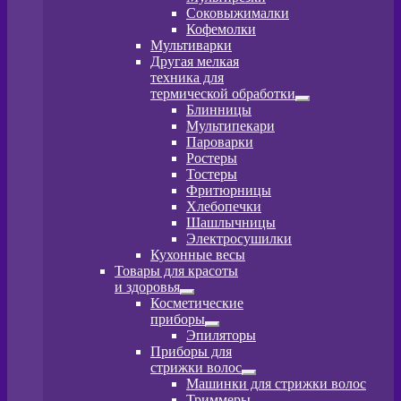
меню
Соковыжималки
Кофемолки
Мультиварки
Другая мелкая
техника для
термической обработки
Развернутое
Блинницы
вложенное
Мультипекари
меню
Пароварки
Ростеры
Тостеры
Фритюрницы
Хлебопечки
Шашлычницы
Электросушилки
Кухонные весы
Товары для красоты
и здоровья
Развернутое
Косметические
вложенное
приборы
меню
Развернутое
Эпиляторы
вложенное
Приборы для
меню
стрижки волос
Развернутое
Машинки для стрижки волос
вложенное
Триммеры