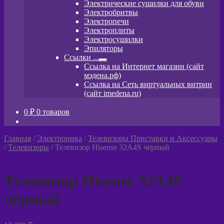
Электрические сушилки для обуви
меню
Электробритвы
Электропечи
Электроплиты
Электросушилки
Эпиляторы
Ссылки ...
Развернутое
Ссылка на Интернет магазин (сайт
вложенное
мэдена.рф)
меню
Ссылка на Сеть виртуальных витрин
(сайт imedena.ru)
0
₽
0 товаров
Главная
/
Электроника
/
Телевизоры Приставки и Аксессуары
/
Tелевизоры
/
Телевизор Hisense 32A4S чёрный
Телевизор Hisense 32A4S
чёрный