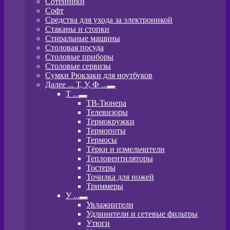
Сотейники
Софт
Средства для ухода за электроникой
Стаканы и стопки
Стиральные машины
Столовая посуда
Столовые приборы
Столовые сервизы
Сумки Рюкзаки для ноутбуков
Далее ... Т, У, Ф ...
Развернутое
T ...
вложенное
Развернутое
ТВ-Тюнера
меню
вложенное
Телевизоры
меню
Термокружки
Термопоты
Термосы
Тёрки и измельчители
Тепловентиляторы
Тостеры
Точилка для ножей
Триммеры
У ...
Развернутое
Увлажнители
вложенное
Удлинители и сетевые фильтры
меню
Утюги