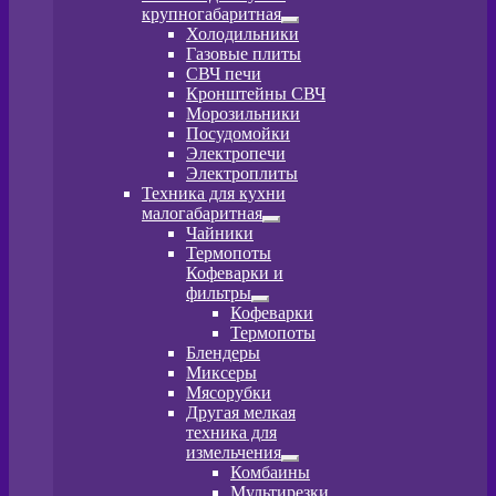
крупногабаритная
Развернутое
Холодильники
вложенное
Газовые плиты
меню
СВЧ печи
Кронштейны СВЧ
Морозильники
Посудомойки
Электропечи
Электроплиты
Техника для кухни
малогабаритная
Развернутое
Чайники
вложенное
Термопоты
меню
Кофеварки и
фильтры
Развернутое
Кофеварки
вложенное
Термопоты
меню
Блендеры
Миксеры
Мясорубки
Другая мелкая
техника для
измельчения
Развернутое
Комбаины
вложенное
Мультирезки