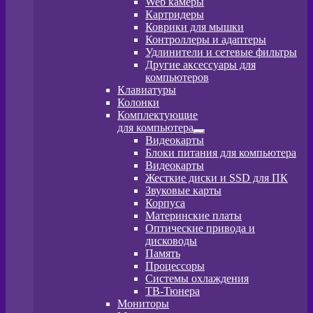
Web камеры
вложенное
Картридеры
меню
Коврики для мышки
Контроллеры и адаптеры
Удлинители и сетевые фильтры
Другие аксессуары для
компьютеров
Клавиатуры
Колонки
Комплектующие
для компьютера
Развернутое
Видеокарты
вложенное
Блоки питания для компьютера
меню
Видеокарты
Жесткие диски и SSD для ПК
Звуковые карты
Корпуса
Материнские платы
Оптические привода и
дисководы
Память
Процессоры
Системы охлаждения
ТВ-Тюнера
Мониторы