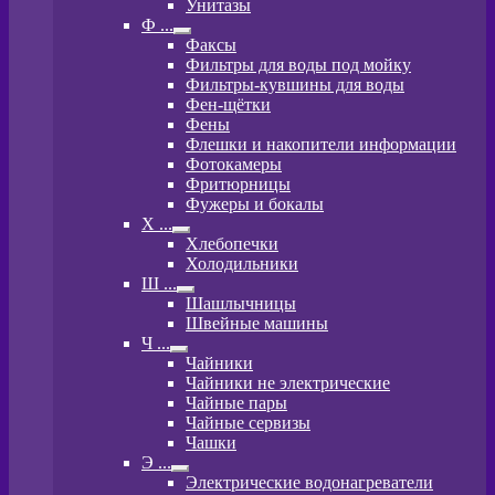
Унитазы
Ф ...
Развернутое
Факсы
вложенное
Фильтры для воды под мойку
меню
Фильтры-кувшины для воды
Фен-щётки
Фены
Флешки и накопители информации
Фотокамеры
Фритюрницы
Фужеры и бокалы
Х ...
Развернутое
Хлебопечки
вложенное
Холодильники
меню
Ш ...
Развернутое
Шашлычницы
вложенное
Швейные машины
меню
Ч ...
Развернутое
Чайники
вложенное
Чайники не электрические
меню
Чайные пары
Чайные сервизы
Чашки
Э ...
Развернутое
Электрические водонагреватели
вложенное