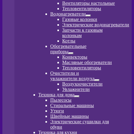
вложенное
Вентиляторы настольные
меню
Тепловентиляторы
Водонагреватели
Развернутое
Газовые колонки
вложенное
Электрические водонагреватели
меню
Запчасти к газовым
колонкам
Котлы
Обогревательные
приборы
Развернутое
Конвекторы
вложенное
Масляные обогреватели
меню
Тепловентиляторы
Очистители и
увлажнители воздуха
Развернутое
Воздухоочистители
вложенное
Увлажнители
меню
Техника для дома
Развернутое
Пылесосы
вложенное
Стиральные машины
меню
Утюги
Швейные машины
Электрические сушилки для
обуви
Техника для кухни