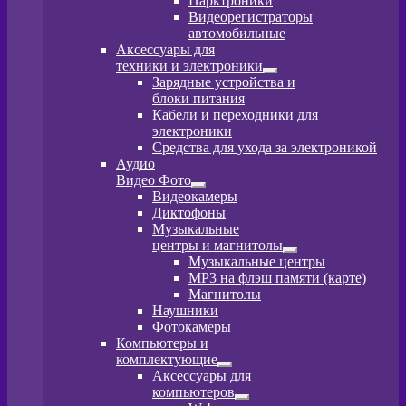
Парктроники
вложенное
Видеорегистраторы
меню
автомобильные
Аксессуары для
техники и электроники
Развернутое
Зарядные устройства и
вложенное
блоки питания
меню
Кабели и переходники для
электроники
Средства для ухода за электроникой
Аудио
Видео Фото
Развернутое
Видеокамеры
вложенное
Диктофоны
меню
Музыкальные
центры и магнитолы
Развернутое
Музыкальные центры
вложенное
MP3 на флэш памяти (карте)
меню
Магнитолы
Наушники
Фотокамеры
Компьютеры и
комплектующие
Развернутое
Аксессуары для
вложенное
компьютеров
меню
Развернутое