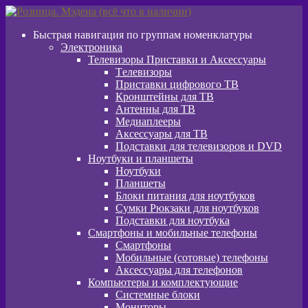
Перейти
Перейти
к
к
Быстрая навигация по группам номенклатуры
навигации
содержимому
Электроника
Телевизоры Приставки и Аксессуары
Tелевизоры
Приставки цифрового ТВ
Кронштейны для ТВ
Антенны для ТВ
Медиаплееры
Аксессуары для ТВ
Подставки для телевизоров и DVD
Ноутбуки и планшеты
Ноутбуки
Планшеты
Блоки питания для ноутбуков
Сумки Рюкзаки для ноутбуков
Подставки для ноутбука
Смартфоны и мобильные телефоны
Смартфоны
Мобильные (сотовые) телефоны
Аксессуары для телефонов
Компьютеры и комплектующие
Системные блоки
Мониторы