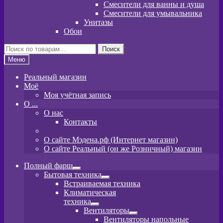
Смесители для ванны и душа
Смесители для умывальника
Унитазы
Обои
Искать:
Поиск
Меню
Реальный магазин
Моё
Моя учётная запись
O ...
О нас
Контакты
О сайте Мэдена.рф (Интернет магазин)
О сайте Реальный (он же Розничный) магазин
Полный фарш
Развернутое
Бытовая техника
вложенное
Развернутое
Встраиваемая техника
меню
вложенное
Климатическая
меню
техника
Развернутое
Вентиляторы
вложенное
Развернутое
Вентиляторы напольные
меню