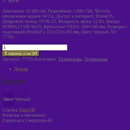
17 909
₽
Диагональ: 32 (80 см), Разрешение: 1366×768, Частота
обновления экрана: 60 Гц, Доступ в интернет: HomeOS,
Цифровой тюнер: DVB-T2, Мощность звука: 12 Вт, Входы:
HDMIx2 USB Wi-Fi, Крепление VESA: 100×100 мм, Размеры с
подставкой (ВxШxГ): 472x722x183 мм, Цвет: чёрный, ID:
77765
Количество
товара
В корзину и на QR
Телевизор
Артикул:
77765
Категории:
Tелевизоры
,
Телевизоры
Hisense
32A4S
Детали
чёрный
Детали
Цвет
Чёрный
Ссылка:
Fast QR
Наличие в магазинах:
Горноз-дск Свердлова-63