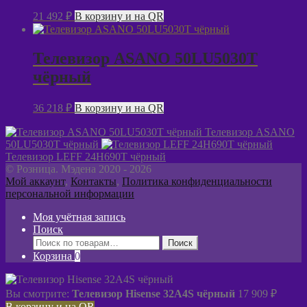
21 492
₽
В корзину и на QR
Телевизор ASANO 50LU5030T
чёрный
36 218
₽
В корзину и на QR
Телевизор ASANO
50LU5030T чёрный
Телевизор LEFF 24H690T чёрный
© Розница. Мэдена 2020 - 2026
Мой аккаунт
,
Контакты
,
Политика конфиденциальности
персональной информации
Моя учётная запись
Поиск
Искать:
Поиск
Корзина
0
Вы смотрите:
Телевизор Hisense 32A4S чёрный
17 909
₽
В корзину и на QR