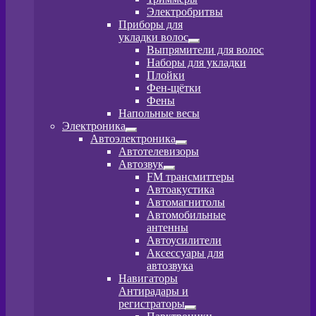
меню
Электробритвы
Приборы для
укладки волос
Развернутое
Выпрямители для волос
вложенное
Наборы для укладки
меню
Плойки
Фен-щётки
Фены
Напольные весы
Электроника
Развернутое
Автоэлектроника
вложенное
Развернутое
Автотелевизоры
меню
вложенное
Автозвук
меню
Развернутое
FM трансмиттеры
вложенное
Автоакустика
меню
Автомагнитолы
Автомобильные
антенны
Автоусилители
Аксессуары для
автозвука
Навигаторы
Антирадары и
регистраторы
Развернутое