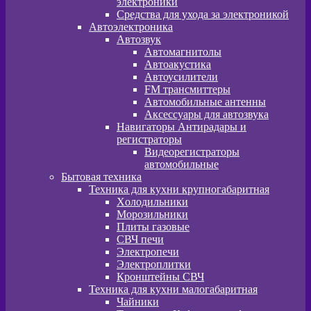
электроники
Средства для ухода за электроникой
Автоэлектроника
Автозвук
Автомагнитолы
Автоакустика
Автоусилители
FM трансмиттеры
Автомобильные антенны
Аксессуары для автозвука
Навигаторы Антирадары и
регистраторы
Видеорегистраторы
автомобильные
Бытовая техника
Техника для кухни крупногабаритная
Xолодильники
Морозильники
Плиты газовые
СВЧ печи
Электропечи
Электроплитки
Кронштейны СВЧ
Техника для кухни малогабаритная
Чайники