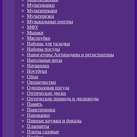
Мультиварки
Мультипекари
Мультирезки
Музыкальные центры
МФУ
Мышки
Мясорубки
Наборы для укладки
Наборы посуды
Навигаторы Антирадары и регистраторы
Напольные весы
Наушники
Ноутбуки
Обои
Овощечистки
Одноразовая посуда
Оптические диски
Оптические привода и дисководы
Память
Парктроники
Пароварки
Пивные кружки и бокалы
Планшеты
Плиты газовые