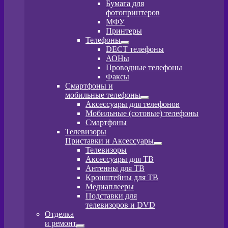
Развернутое
Бумага для
вложенное
фотопринтеров
меню
МФУ
Принтеры
Телефоны
Развернутое
DECT телефоны
вложенное
АОНы
меню
Проводные телефоны
Факсы
Смартфоны и
мобильные телефоны
Развернутое
Аксессуары для телефонов
вложенное
Мобильные (сотовые) телефоны
меню
Смартфоны
Телевизоры
Приставки и Аксессуары
Развернутое
Телевизоры
вложенное
Аксессуары для ТВ
меню
Антенны для ТВ
Кронштейны для ТВ
Медиаплееры
Подставки для
телевизоров и DVD
Отделка
и ремонт