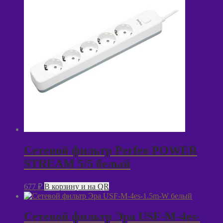
Сетевой фильтр Perfeo POWER
STREAM 5/5 белый
677
₽
В корзину и на QR
Сетевой фильтр Эра USF-M-4es-