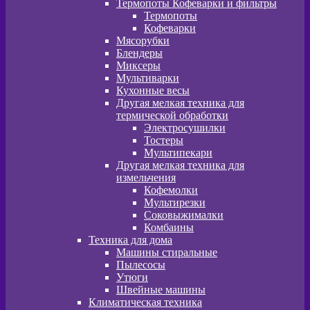
Термопоты Кофеварки и фильтры
Термопоты
Кофеварки
Мясорубки
Блендеры
Миксеры
Мультиварки
Кухонные весы
Другая мелкая техника для
термической обработки
Электросушилки
Тостеры
Мультипекари
Другая мелкая техника для
измельчения
Кофемолки
Мультирезки
Соковыжималки
Комбаины
Техника для дома
Машины стиральные
Пылесосы
Утюги
Швейные машины
Климатическая техника