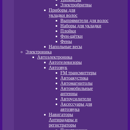
Электробритвы
Приборы для
укладки волос
Выпрямители для волос
Наборы для укладки
Плойки
Фен-щётки
Фены
Напольные весы
Электроника
Автоэлектроника
Автотелевизоры
Автозвук
FM трансмиттеры
Автоакустика
Автомагнитолы
Автомобильные
антенны
Автоусилители
Аксессуары для
автозвука
Навигаторы
Антирадары и
регистраторы