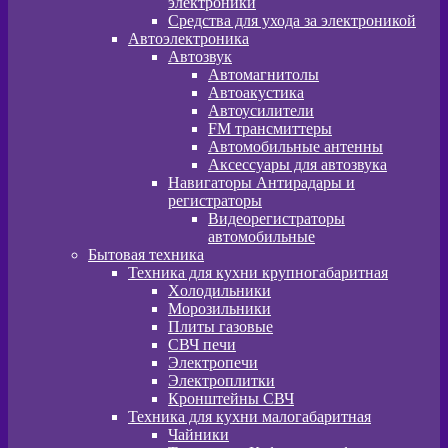
электроники
Средства для ухода за электроникой
Автоэлектроника
Автозвук
Автомагнитолы
Автоакустика
Автоусилители
FM трансмиттеры
Автомобильные антенны
Аксессуары для автозвука
Навигаторы Антирадары и
регистраторы
Видеорегистраторы
автомобильные
Бытовая техника
Техника для кухни крупногабаритная
Xолодильники
Морозильники
Плиты газовые
СВЧ печи
Электропечи
Электроплитки
Кронштейны СВЧ
Техника для кухни малогабаритная
Чайники