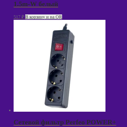
1.5m-W белый
517
₽
В корзину и на QR
Сетевой фильтр Perfeo POWER+