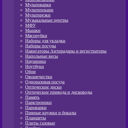
Мультиварки
Мультипекари
Мультирезки
Музыкальные центры
МФУ
Мышки
Мясорубки
Наборы для укладки
Наборы посуды
Навигаторы Антирадары и регистраторы
Напольные весы
Наушники
Ноутбуки
Обои
Овощечистки
Одноразовая посуда
Оптические диски
Оптические привода и дисководы
Память
Парктроники
Пароварки
Пивные кружки и бокалы
Планшеты
Плиты газовые