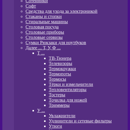
Сотейники
Софт
Средства для ухода за электроникой
Стаканы и стопки
Стиральные машины
Столовая посуда
Столовые приборы
Столовые сервизы
Сумки Рюкзаки для ноутбуков
Далее ... Т, У, Ф ...
T ...
ТВ-Тюнера
Телевизоры
Термокружки
Термопоты
Термосы
Тёрки и измельчители
Тепловентиляторы
Тостеры
Точилка для ножей
Триммеры
У ...
Увлажнители
Удлинители и сетевые фильтры
Утюги