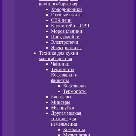
крупногабаритная
Холодильники
Газовые плиты
СВЧ печи
Кронштейны СВЧ
Морозильники
Посудомойки
Электропечи
Электроплиты
Техника для кухни
малогабаритная
Чайники
Термопоты
Кофеварки и
фильтры
Кофеварки
Термопоты
Блендеры
Миксеры
Мясорубки
Другая мелкая
техника для
измельчения
Комбаины
Мультирезки