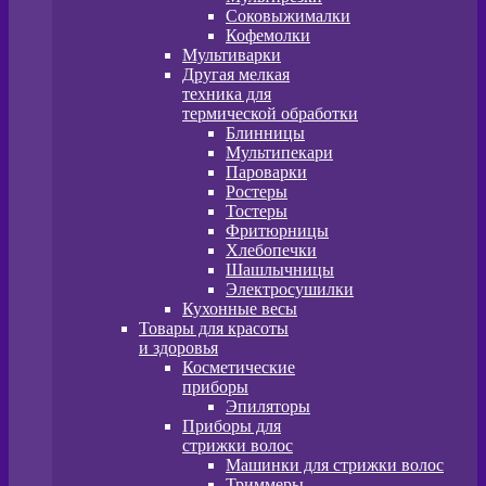
Соковыжималки
Кофемолки
Мультиварки
Другая мелкая
техника для
термической обработки
Блинницы
Мультипекари
Пароварки
Ростеры
Тостеры
Фритюрницы
Хлебопечки
Шашлычницы
Электросушилки
Кухонные весы
Товары для красоты
и здоровья
Косметические
приборы
Эпиляторы
Приборы для
стрижки волос
Машинки для стрижки волос
Триммеры