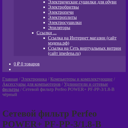
Электрические сушилки для обуви
Электробритвы
Электропечи
Электроплиты
Электросушилки
Эпиляторы
Ссылки ...
Ссылка на Интернет магазин (сайт
мэдена.рф)
Ссылка на Сеть виртуальных витрин
(сайт imedena.ru)
0
₽
0 товаров
Главная
/
Электроника
/
Компьютеры и комплектующие
/
Аксессуары для компьютеров
/
Удлинители и сетевые
фильтры
/
Сетевой фильтр Perfeo POWER+ PF-PP-3/1.8-B
чёрный
Сетевой фильтр Perfeo
POWER+ PF-PP-3/1.8-B