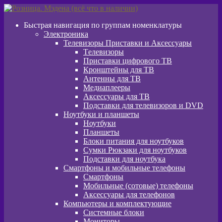
Перейти
Перейти
к
к
Быстрая навигация по группам номенклатуры
навигации
содержимому
Электроника
Телевизоры Приставки и Аксессуары
Tелевизоры
Приставки цифрового ТВ
Кронштейны для ТВ
Антенны для ТВ
Медиаплееры
Аксессуары для ТВ
Подставки для телевизоров и DVD
Ноутбуки и планшеты
Ноутбуки
Планшеты
Блоки питания для ноутбуков
Сумки Рюкзаки для ноутбуков
Подставки для ноутбука
Смартфоны и мобильные телефоны
Смартфоны
Мобильные (сотовые) телефоны
Аксессуары для телефонов
Компьютеры и комплектующие
Системные блоки
Мониторы