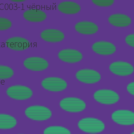
C003-1 чёрный
категория
ne