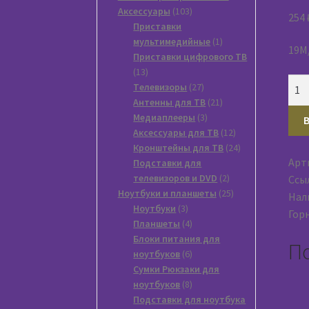
103
Аксессуары
103
254
товара
Приставки
1
мультимедийные
1
19M
товар
Приставки цифрового ТВ
13
13
Кол
товаров
27
Tелевизоры
27
тов
товаров
21
Антенны для ТВ
21
Пер
3
товар
Медиаплееры
3
товара
12
Аксессуары для ТВ
12
HDM
товаров
24
Кронштейны для ТВ
24
HDM
Арт
товара
Подставки для
Cabe
2
телевизоров и DVD
2
Ссы
A-
товара
25
Ноутбуки и планшеты
25
Нали
HDM
3
товаров
Ноутбуки
3
Гор
FFL
товара
4
Планшеты
4
товара
Блоки питания для
П
6
ноутбуков
6
товаров
Сумки Рюкзаки для
8
ноутбуков
8
товаров
Подставки для ноутбука