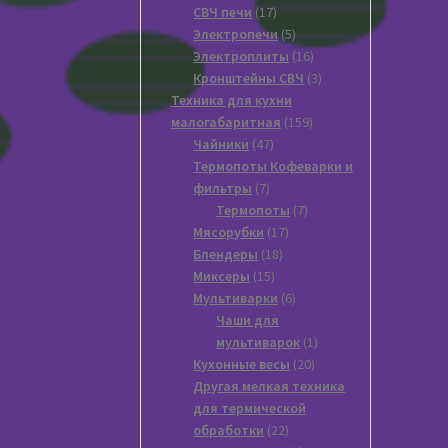
17
товаров
СВЧ печи
17
товаров
5
Электропечи
5
товаров
16
Электроплиты
16
товаров
3
Кронштейны СВЧ
3
товара
Техника для кухни
159
малогабаритная
159
47
товаров
Чайники
47
товаров
Термопоты Кофеварки и
7
фильтры
7
товаров
7
Термопоты
7
17
товаров
Мясорубки
17
18
товаров
Блендеры
18
15
товаров
Миксеры
15
товаров
6
Мультиварки
6
товаров
Чаши для
1
мультиварок
1
20
товар
Кухонные весы
20
товаров
Другая мелкая техника
для термической
22
обработки
22