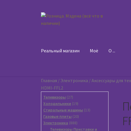
Перейти
Перейти
к
к
навигации
содержимому
Реальный магазин
Моё
O ...
Главная
/
Электроника
/
Аксессуары для те
HDMI-FFL2
27
Телевизоры
27
П
товаров
19
Холодильники
19
товаров
13
Стиральные машины
13
F
20
товаров
Газовые плиты
20
888
товаров
Электроника
888
товаров
Телевизоры Приставки и