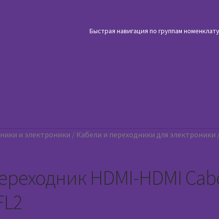
Быстрая навигация по группам номенклат
хники и электроники
/
Кабели и переходники для электроники
ереходник HDMI-HDMI Cabe
FL2