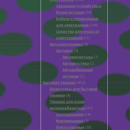
товара
Зарядные устройства и
36
блоки питания
36
товаров
Кабели и переходники
246
для электроники
246
товаров
Средства для ухода за
11
электроникой
11
9
товаров
Автоэлектроника
9
9
товаров
Автозвук
9
товаров
7
Автомагнитолы
7
1
товаров
Автоакустика
1
товар
Автомобильные
1
антенны
1
товар
412
Бытовая техника
412
товаров
Аксессуары для бытовой
4
техники
4
товара
Техника для кухни
87
крупногабаритная
87
19
товаров
Xолодильники
19
7
товаров
Морозильники
7
товаров
20
Плиты газовые
20