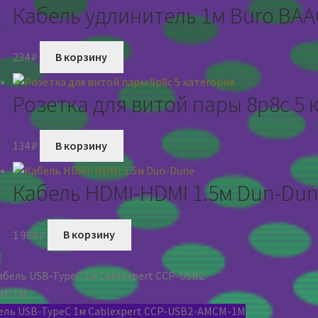
Кабель удлинитель 1м Buro BAA
234
₽
В корзину
Розетка для витой пары 8р8с 5 
134
₽
В корзину
Кабель HDMI-HDMI 1.5м Dun-Du
1 980
₽
В корзину
ель USB-TypeC 1м Cablexpert CCP-USB2-AMCM-1M