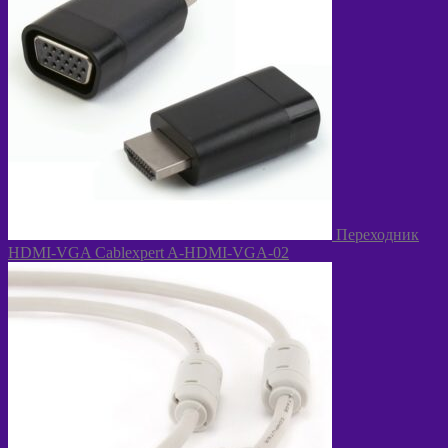
Переходник
HDMI-VGA Cablexpert A-HDMI-VGA-02