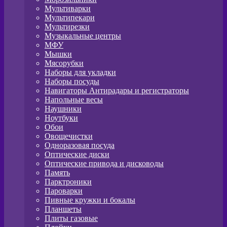
Мультиварки
Мультипекари
Мультирезки
Музыкальные центры
МФУ
Мышки
Мясорубки
Наборы для укладки
Наборы посуды
Навигаторы Антирадары и регистраторы
Напольные весы
Наушники
Ноутбуки
Обои
Овощечистки
Одноразовая посуда
Оптические диски
Оптические привода и дисководы
Память
Парктроники
Пароварки
Пивные кружки и бокалы
Планшеты
Плиты газовые