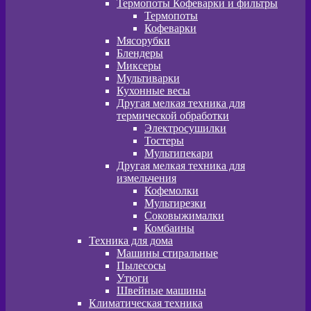
Термопоты Кофеварки и фильтры
Термопоты
Кофеварки
Мясорубки
Блендеры
Миксеры
Мультиварки
Кухонные весы
Другая мелкая техника для
термической обработки
Электросушилки
Тостеры
Мультипекари
Другая мелкая техника для
измельчения
Кофемолки
Мультирезки
Соковыжималки
Комбаины
Техника для дома
Машины стиральные
Пылесосы
Утюги
Швейные машины
Климатическая техника