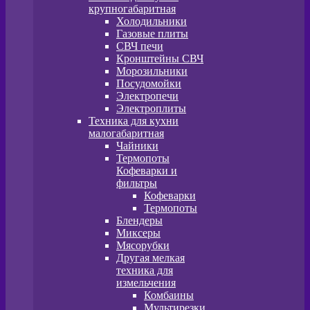
крупногабаритная
Холодильники
Газовые плиты
СВЧ печи
Кронштейны СВЧ
Морозильники
Посудомойки
Электропечи
Электроплиты
Техника для кухни
малогабаритная
Чайники
Термопоты
Кофеварки и
фильтры
Кофеварки
Термопоты
Блендеры
Миксеры
Мясорубки
Другая мелкая
техника для
измельчения
Комбаины
Мультирезки