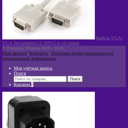
Кабель VGA-
VGA 3м Gembird CC-PPVGA-10 серый
© Розница. Мэдена 2020 - 2026
Мой аккаунт
,
Контакты
,
Политика конфиденциальности
персональной информации
Моя учётная запись
Поиск
Искать:
Поиск
Корзина
0