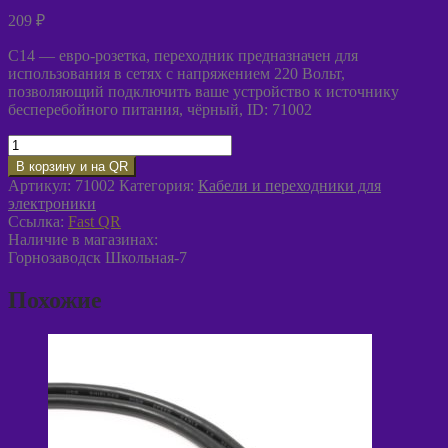
209
₽
C14 — евро-розетка, переходник предназначен для
использования в сетях с напряжением 220 Вольт,
позволяющий подключить ваше устройство к источнику
бесперебойного питания, чёрный, ID: 71002
Количество
товара
В корзину и на QR
Переходник
Артикул:
71002
Категория:
Кабели и переходники для
для
электроники
ИБП
Ссылка:
Fast QR
Wendu
Наличие в магазинах:
чёрный
Горнозаводск Школьная-7
Похожие