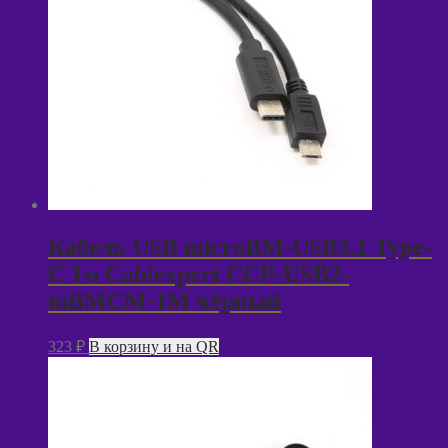
Кабель USB microBM-USB3.1 Type-
C 1м Cablexpert CCP-USB2-
mBMCM-1M чёрный
323
₽
В корзину и на QR