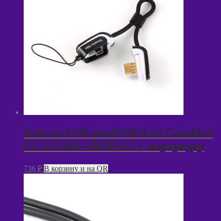
Кабель USB-miniUSB 0.1м Gembird
CCS-USB2-AM5P-0.3 + картридер
736
₽
В корзину и на QR