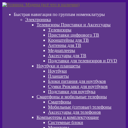
Перейти
Перейти
к
к
Быстрая навигация по группам номенклатуры
навигации
содержимому
Электроника
Телевизоры Приставки и Аксессуары
Tелевизоры
Приставки цифрового ТВ
Кронштейны для ТВ
Антенны для ТВ
Медиаплееры
Аксессуары для ТВ
Подставки для телевизоров и DVD
Ноутбуки и планшеты
Ноутбуки
Планшеты
Блоки питания для ноутбуков
Сумки Рюкзаки для ноутбуков
Подставки для ноутбука
Смартфоны и мобильные телефоны
Смартфоны
Мобильные (сотовые) телефоны
Аксессуары для телефонов
Компьютеры и комплектующие
Системные блоки
Мониторы