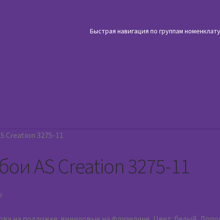
Быстрая навигация по группам номенклат
S Creation 3275-11
бои AS Creation 3275-11
₽
ова на подложке: виниловые на флизелине, Цвет: белый, Допо