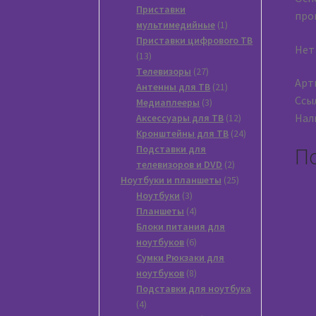
товара
Приставки
прои
1
мультимедийные
1
товар
Приставки цифрового ТВ
Нет
13
13
товаров
27
Tелевизоры
27
Арт
товаров
21
Антенны для ТВ
21
Ссы
3
товар
Медиаплееры
3
товара
12
Нали
Аксессуары для ТВ
12
товаров
24
Кронштейны для ТВ
24
товара
Подставки для
П
2
телевизоров и DVD
2
товара
25
Ноутбуки и планшеты
25
3
товаров
Ноутбуки
3
товара
4
Планшеты
4
товара
Блоки питания для
6
ноутбуков
6
товаров
Сумки Рюкзаки для
8
ноутбуков
8
товаров
Подставки для ноутбука
4
4