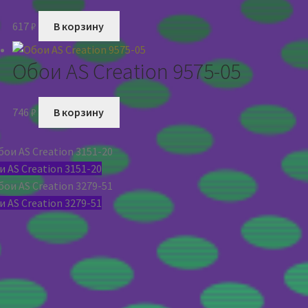
617
₽
В корзину
Обои AS Creation 9575-05
746
₽
В корзину
 AS Creation 3151-20
 AS Creation 3279-51