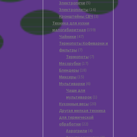
товаров
5
Электропечи
5
товаров
16
Электроплиты
16
товаров
3
Кронштейны СВЧ
3
товара
Техника для кухни
159
малогабаритная
159
47
товаров
Чайники
47
товаров
Термопоты Кофеварки и
7
фильтры
7
товаров
7
Термопоты
7
17
товаров
Мясорубки
17
18
товаров
Блендеры
18
15
товаров
Миксеры
15
товаров
6
Мультиварки
6
товаров
Чаши для
1
мультиварок
1
20
товар
Кухонные весы
20
товаров
Другая мелкая техника
для термической
22
обработки
22
товара
4
Аэрогрили
4
товара
2