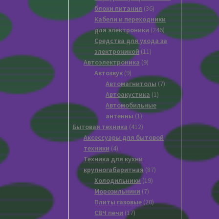
36
блоки питания
36
товаров
Кабели и переходники
246
для электроники
246
товаров
Средства для ухода за
11
электроникой
11
9
товаров
Автоэлектроника
9
9
товаров
Автозвук
9
товаров
7
Автомагнитолы
7
1
товаров
Автоакустика
1
товар
Автомобильные
1
антенны
1
товар
412
Бытовая техника
412
товаров
Аксессуары для бытовой
4
техники
4
товара
Техника для кухни
87
крупногабаритная
87
19
товаров
Xолодильники
19
7
товаров
Морозильники
7
товаров
20
Плиты газовые
20
17
товаров
СВЧ печи
17