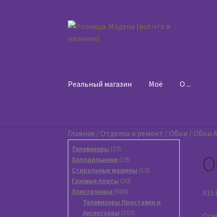
Перейти
Перейти
к
к
навигации
содержимому
Реальный магазин
Моё
O ...
Главная
/
Отделка и ремонт
/
Обои
/
Обои A
27
Телевизоры
27
О
товаров
19
Холодильники
19
товаров
13
Стиральные машины
13
20
товаров
Газовые плиты
20
888
товаров
Электроника
888
915
товаров
Телевизоры Приставки и
103
Аксессуары
103
Осн