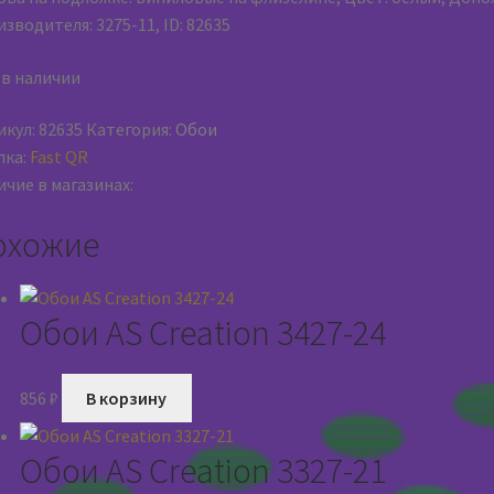
зводителя: 3275-11, ID: 82635
 в наличии
икул:
82635
Категория:
Обои
лка:
Fast QR
чие в магазинах:
охожие
Обои AS Creation 3427-24
856
₽
В корзину
Обои AS Creation 3327-21