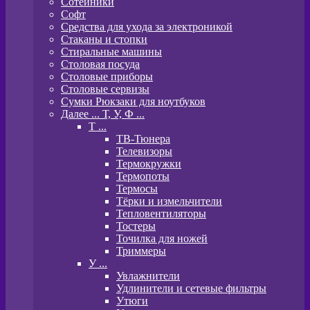
Сотейники
Софт
Средства для ухода за электроникой
Стаканы и стопки
Стиральные машины
Столовая посуда
Столовые приборы
Столовые сервизы
Сумки Рюкзаки для ноутбуков
Далее ... Т, У, Ф ...
T ...
ТВ-Тюнера
Телевизоры
Термокружки
Термопоты
Термосы
Тёрки и измельчители
Тепловентиляторы
Тостеры
Точилка для ножей
Триммеры
У ...
Увлажнители
Удлинители и сетевые фильтры
Утюги