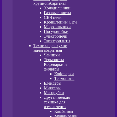
крупногабаритная
Холодильники
Газовые плиты
СВЧ печи
Кронштейны СВЧ
Морозильники
Посудомойки
Электропечи
Электроплиты
Техника для кухни
малогабаритная
Чайники
Термопоты
Кофеварки и
фильтры
Кофеварки
Термопоты
Блендеры
Миксеры
Мясорубки
Другая мелкая
техника для
измельчения
Комбаины
Мультирезки