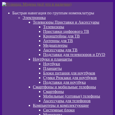
Перейти
Перейти
к
к
Быстрая навигация по группам номенклатуры
навигации
содержимому
Электроника
Телевизоры Приставки и Аксессуары
Tелевизоры
Приставки цифрового ТВ
Кронштейны для ТВ
Антенны для ТВ
Медиаплееры
Аксессуары для ТВ
Подставки для телевизоров и DVD
Ноутбуки и планшеты
Ноутбуки
Планшеты
Блоки питания для ноутбуков
Сумки Рюкзаки для ноутбуков
Подставки для ноутбука
Смартфоны и мобильные телефоны
Смартфоны
Мобильные (сотовые) телефоны
Аксессуары для телефонов
Компьютеры и комплектующие
Системные блоки
Мониторы