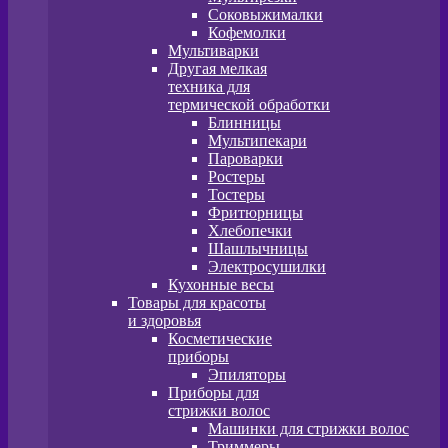
Соковыжималки
Кофемолки
Мультиварки
Другая мелкая
техника для
термической обработки
Блинницы
Мультипекари
Пароварки
Ростеры
Тостеры
Фритюрницы
Хлебопечки
Шашлычницы
Электросушилки
Кухонные весы
Товары для красоты
и здоровья
Косметические
приборы
Эпиляторы
Приборы для
стрижки волос
Машинки для стрижки волос
Триммеры