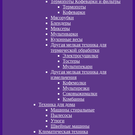
Термопоты Кофеварки и фильтры
Термопоты
Кофеварки
Мясорубки
Блендеры
Миксеры
Мультиварки
Кухонные весы
Другая мелкая техника для
термической обработки
Электросушилки
Тостеры
Мультипекари
Другая мелкая техника для
измельчения
Кофемолки
Мультирезки
Соковыжималки
Комбаины
Техника для дома
Машины стиральные
Пылесосы
Утюги
Швейные машины
Климатическая техника