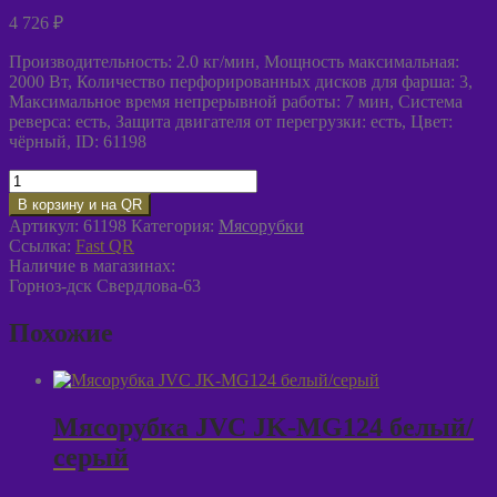
4 726
₽
Производительность: 2.0 кг/мин, Мощность максимальная:
2000 Вт, Количество перфорированных дисков для фарша: 3,
Максимальное время непрерывной работы: 7 мин, Система
реверса: есть, Защита двигателя от перегрузки: есть, Цвет:
чёрный, ID: 61198
Количество
товара
В корзину и на QR
Мясорубка
Артикул:
61198
Категория:
Мясорубки
BRAYER
Ссылка:
Fast QR
BR1608
Наличие в магазинах:
чёрный/
Горноз-дск Свердлова-63
серебристый
Похожие
Мясорубка JVC JK-MG124 белый/
серый