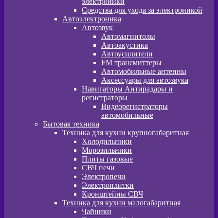
электроники
Средства для ухода за электроникой
Автоэлектроника
Автозвук
Автомагнитолы
Автоакустика
Автоусилители
FM трансмиттеры
Автомобильные антенны
Аксессуары для автозвука
Навигаторы Антирадары и
регистраторы
Видеорегистраторы
автомобильные
Бытовая техника
Техника для кухни крупногабаритная
Xолодильники
Морозильники
Плиты газовые
СВЧ печи
Электропечи
Электроплитки
Кронштейны СВЧ
Техника для кухни малогабаритная
Чайники