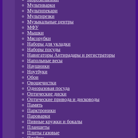
Мультиварки
Мультипекари
Мультирезки
Музыкальные центры
МФУ
Мышки
Мясорубки
Наборы для укладки
Наборы посуды
Навигаторы Антирадары и регистраторы
Напольные весы
Наушники
Ноутбуки
Обои
Овощечистки
Одноразовая посуда
Оптические диски
Оптические привода и дисководы
Память
Парктроники
Пароварки
Пивные кружки и бокалы
Планшеты
Плиты газовые