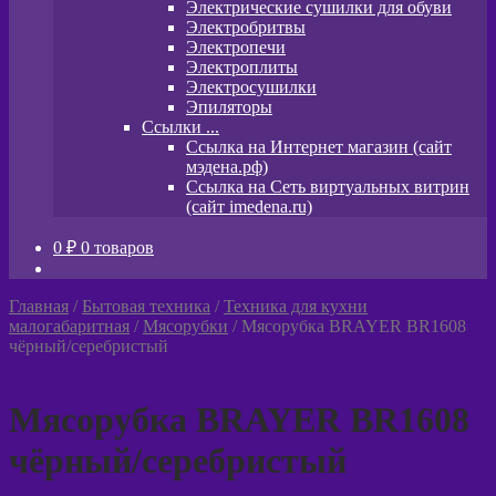
Электрические сушилки для обуви
Электробритвы
Электропечи
Электроплиты
Электросушилки
Эпиляторы
Ссылки ...
Ссылка на Интернет магазин (сайт
мэдена.рф)
Ссылка на Сеть виртуальных витрин
(сайт imedena.ru)
0
₽
0 товаров
Главная
/
Бытовая техника
/
Техника для кухни
малогабаритная
/
Мясорубки
/
Мясорубка BRAYER BR1608
чёрный/серебристый
Мясорубка BRAYER BR1608
чёрный/серебристый