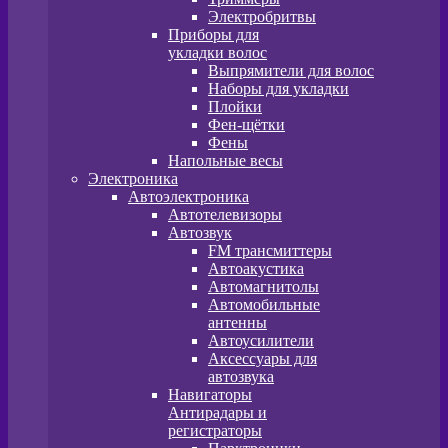
Электробритвы
Приборы для
укладки волос
Выпрямители для волос
Наборы для укладки
Плойки
Фен-щётки
Фены
Напольные весы
Электроника
Автоэлектроника
Автотелевизоры
Автозвук
FM трансмиттеры
Автоакустика
Автомагнитолы
Автомобильные
антенны
Автоусилители
Аксессуары для
автозвука
Навигаторы
Антирадары и
регистраторы