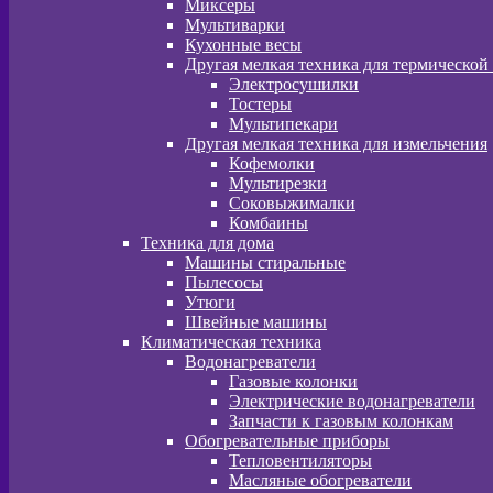
Миксеры
Мультиварки
Кухонные весы
Другая мелкая техника для термической
Электросушилки
Тостеры
Мультипекари
Другая мелкая техника для измельчения
Кофемолки
Мультирезки
Соковыжималки
Комбаины
Техника для дома
Машины стиральные
Пылесосы
Утюги
Швейные машины
Климатическая техника
Водонагреватели
Газовые колонки
Электрические водонагреватели
Запчасти к газовым колонкам
Обогревательные приборы
Тепловентиляторы
Масляные обогреватели