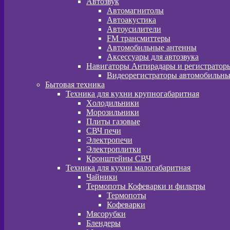
Автозвук
Автомагнитолы
Автоакустика
Автоусилители
FM трансмиттеры
Автомобильные антенны
Аксессуары для автозвука
Навигаторы Антирадары и регистратор
Видеорегистраторы автомобильны
Бытовая техника
Техника для кухни крупногабаритная
Xолодильники
Морозильники
Плиты газовые
СВЧ печи
Электропечи
Электроплитки
Кронштейны СВЧ
Техника для кухни малогабаритная
Чайники
Термопоты Кофеварки и фильтры
Термопоты
Кофеварки
Мясорубки
Блендеры