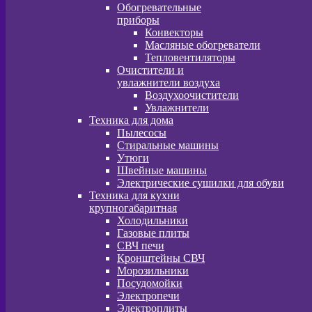
Обогревательные
приборы
Конвекторы
Масляные обогреватели
Тепловентиляторы
Очистители и
увлажнители воздуха
Воздухоочистители
Увлажнители
Техника для дома
Пылесосы
Стиральные машины
Утюги
Швейные машины
Электрические сушилки для обуви
Техника для кухни
крупногабаритная
Холодильники
Газовые плиты
СВЧ печи
Кронштейны СВЧ
Морозильники
Посудомойки
Электропечи
Электроплиты