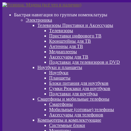
Перейти
Перейти
к
к
Быстрая навигация по группам номенклатуры
навигации
содержимому
Электроника
Телевизоры Приставки и Аксессуары
Tелевизоры
Приставки цифрового ТВ
Кронштейны для ТВ
Антенны для ТВ
Медиаплееры
Аксессуары для ТВ
Подставки для телевизоров и DVD
Ноутбуки и планшеты
Ноутбуки
Планшеты
Блоки питания для ноутбуков
Сумки Рюкзаки для ноутбуков
Подставки для ноутбука
Смартфоны и мобильные телефоны
Смартфоны
Мобильные (сотовые) телефоны
Аксессуары для телефонов
Компьютеры и комплектующие
Системные блоки
Мониторы