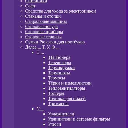
Сотейники
Софт
Средства для ухода за электроникой
Стаканы и стопки
Стиральные машины
Столовая посуда
Столовые приборы
Столовые сервизы
Сумки Рюкзаки для ноутбуков
Далее ... Т, У, Ф ...
T ...
ТВ-Тюнера
Телевизоры
Термокружки
Термопоты
Термосы
Тёрки и измельчители
Тепловентиляторы
Тостеры
Точилка для ножей
Триммеры
У ...
Увлажнители
Удлинители и сетевые фильтры
Утюги