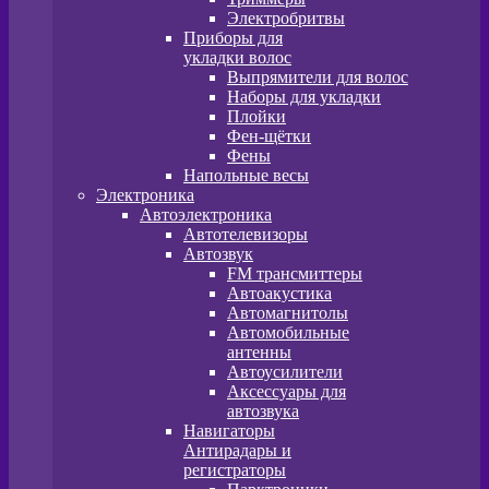
Электробритвы
Приборы для
укладки волос
Выпрямители для волос
Наборы для укладки
Плойки
Фен-щётки
Фены
Напольные весы
Электроника
Автоэлектроника
Автотелевизоры
Автозвук
FM трансмиттеры
Автоакустика
Автомагнитолы
Автомобильные
антенны
Автоусилители
Аксессуары для
автозвука
Навигаторы
Антирадары и
регистраторы