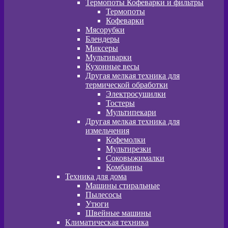
Термопоты Кофеварки и фильтры
Термопоты
Кофеварки
Мясорубки
Блендеры
Миксеры
Мультиварки
Кухонные весы
Другая мелкая техника для
термической обработки
Электросушилки
Тостеры
Мультипекари
Другая мелкая техника для
измельчения
Кофемолки
Мультирезки
Соковыжималки
Комбаины
Техника для дома
Машины стиральные
Пылесосы
Утюги
Швейные машины
Климатическая техника