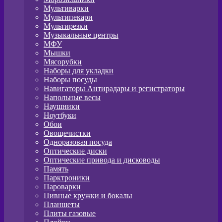
Мультиварки
Мультипекари
Мультирезки
Музыкальные центры
МФУ
Мышки
Мясорубки
Наборы для укладки
Наборы посуды
Навигаторы Антирадары и регистраторы
Напольные весы
Наушники
Ноутбуки
Обои
Овощечистки
Одноразовая посуда
Оптические диски
Оптические привода и дисководы
Память
Парктроники
Пароварки
Пивные кружки и бокалы
Планшеты
Плиты газовые