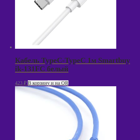
Кабель TypeC-TypeC 1м Smartbuy
ik-131FC белый
423
₽
В корзину и на QR