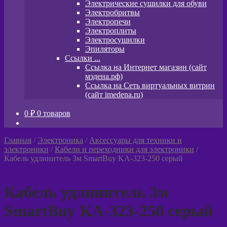
Электрические сушилки для обуви
Электробритвы
Электропечи
Электроплиты
Электросушилки
Эпиляторы
Ссылки ...
Ссылка на Интернет магазин (сайт
мэдена.рф)
Ссылка на Сеть виртуальных витрин
(сайт imedena.ru)
0
₽
0 товаров
Главная
/
Электроника
/
Аксессуары для техники и
электроники
/
Кабели и переходники для электроники
/
Кабель удлинитель 3м SmartBuy KA-323-250 серый
Кабель удлинитель 3м
SmartBuy KA-323-250 серый