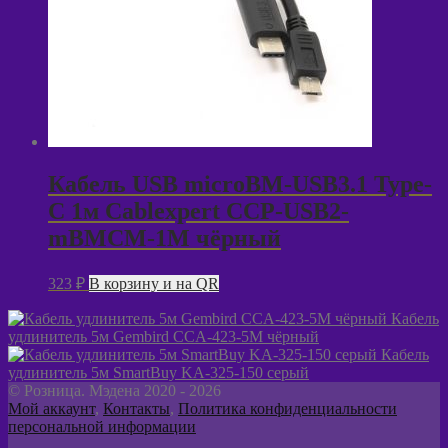
Кабель USB microBM-USB3.1 Type-
C 1м Cablexpert CCP-USB2-
mBMCM-1M чёрный
323
₽
В корзину и на QR
Кабель
удлинитель 5м Gembird CCA-423-5M чёрный
Кабель
удлинитель 5м SmartBuy KA-325-150 серый
© Розница. Мэдена 2020 - 2026
Мой аккаунт
,
Контакты
,
Политика конфиденциальности
персональной информации