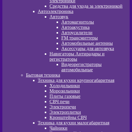
электроники
Средства для ухода за электроникой
Автоэлектроника
Автозвук
Автомагнитолы
Автоакустика
Автоусилители
FM трансмиттеры
Автомобильные антенны
Аксессуары для автозвука
Навигаторы Антирадары и
регистраторы
Видеорегистраторы
автомобильные
Бытовая техника
Техника для кухни крупногабаритная
Xолодильники
Морозильники
Плиты газовые
СВЧ печи
Электропечи
Электроплитки
Кронштейны СВЧ
Техника для кухни малогабаритная
Чайники