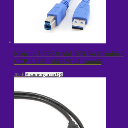
Кабель USB3.0 AM-BM 3м Gembird
CCP-USB3-AMBM-10 синий
269
₽
В корзину и на QR