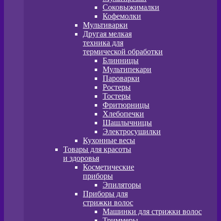
Соковыжималки
Кофемолки
Мультиварки
Другая мелкая
техника для
термической обработки
Блинницы
Мультипекари
Пароварки
Ростеры
Тостеры
Фритюрницы
Хлебопечки
Шашлычницы
Электросушилки
Кухонные весы
Товары для красоты
и здоровья
Косметические
приборы
Эпиляторы
Приборы для
стрижки волос
Машинки для стрижки волос
Триммеры