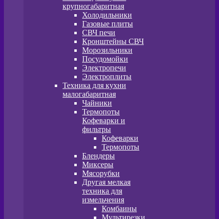
крупногабаритная
Холодильники
Газовые плиты
СВЧ печи
Кронштейны СВЧ
Морозильники
Посудомойки
Электропечи
Электроплиты
Техника для кухни
малогабаритная
Чайники
Термопоты
Кофеварки и
фильтры
Кофеварки
Термопоты
Блендеры
Миксеры
Мясорубки
Другая мелкая
техника для
измельчения
Комбаины
Мультирезки