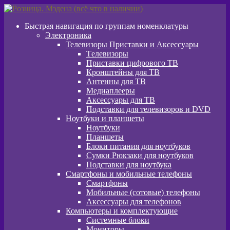
Перейти
Перейти
к
к
Быстрая навигация по группам номенклатуры
навигации
содержимому
Электроника
Телевизоры Приставки и Аксессуары
Tелевизоры
Приставки цифрового ТВ
Кронштейны для ТВ
Антенны для ТВ
Медиаплееры
Аксессуары для ТВ
Подставки для телевизоров и DVD
Ноутбуки и планшеты
Ноутбуки
Планшеты
Блоки питания для ноутбуков
Сумки Рюкзаки для ноутбуков
Подставки для ноутбука
Смартфоны и мобильные телефоны
Смартфоны
Мобильные (сотовые) телефоны
Аксессуары для телефонов
Компьютеры и комплектующие
Системные блоки
Мониторы