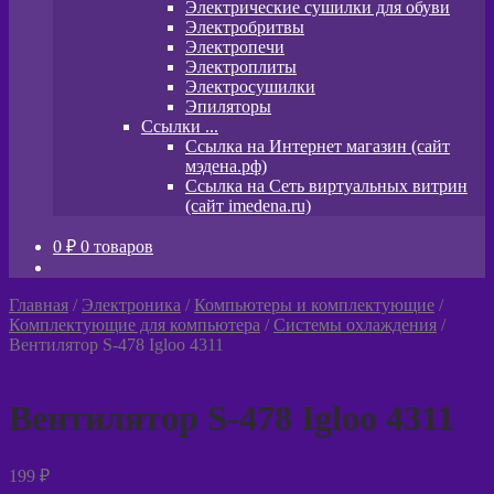
Электрические сушилки для обуви
Электробритвы
Электропечи
Электроплиты
Электросушилки
Эпиляторы
Ссылки ...
Ссылка на Интернет магазин (сайт
мэдена.рф)
Ссылка на Сеть виртуальных витрин
(сайт imedena.ru)
0
₽
0 товаров
Главная
/
Электроника
/
Компьютеры и комплектующие
/
Комплектующие для компьютера
/
Системы охлаждения
/
Вентилятор S-478 Igloo 4311
Вентилятор S-478 Igloo 4311
199
₽