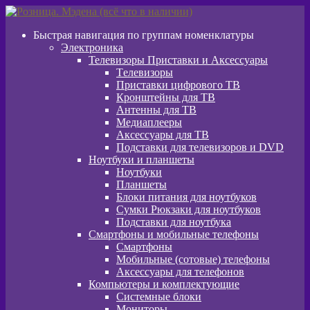
Перейти
Перейти
к
к
Быстрая навигация по группам номенклатуры
навигации
содержимому
Электроника
Телевизоры Приставки и Аксессуары
Tелевизоры
Приставки цифрового ТВ
Кронштейны для ТВ
Антенны для ТВ
Медиаплееры
Аксессуары для ТВ
Подставки для телевизоров и DVD
Ноутбуки и планшеты
Ноутбуки
Планшеты
Блоки питания для ноутбуков
Сумки Рюкзаки для ноутбуков
Подставки для ноутбука
Смартфоны и мобильные телефоны
Смартфоны
Мобильные (сотовые) телефоны
Аксессуары для телефонов
Компьютеры и комплектующие
Системные блоки
Мониторы