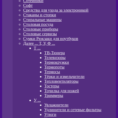
Сотейники
Софт
Средства для ухода за электроникой
Стаканы и стопки
Стиральные машины
Столовая посуда
Столовые приборы
Столовые сервизы
Сумки Рюкзаки для ноутбуков
Далее ... Т, У, Ф ...
T ...
ТВ-Тюнера
Телевизоры
Термокружки
Термопоты
Термосы
Тёрки и измельчители
Тепловентиляторы
Тостеры
Точилка для ножей
Триммеры
У ...
Увлажнители
Удлинители и сетевые фильтры
Утюги