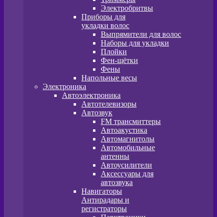
Электробритвы
Приборы для
укладки волос
Выпрямители для волос
Наборы для укладки
Плойки
Фен-щётки
Фены
Напольные весы
Электроника
Автоэлектроника
Автотелевизоры
Автозвук
FM трансмиттеры
Автоакустика
Автомагнитолы
Автомобильные
антенны
Автоусилители
Аксессуары для
автозвука
Навигаторы
Антирадары и
регистраторы