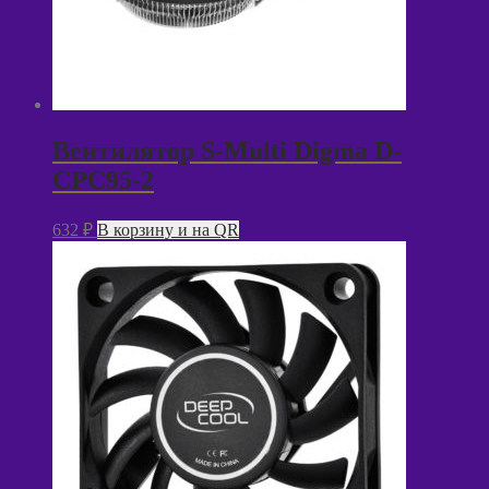
Вентилятор S-Multi Digma D-
CPC95-2
632
₽
В корзину и на QR