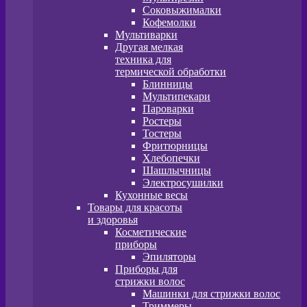
Соковыжималки
Кофемолки
Мультиварки
Другая мелкая
техника для
термической обработки
Блинницы
Мультипекари
Пароварки
Ростеры
Тостеры
Фритюрницы
Хлебопечки
Шашлычницы
Электросушилки
Кухонные весы
Товары для красоты
и здоровья
Косметические
приборы
Эпиляторы
Приборы для
стрижки волос
Машинки для стрижки волос
Триммеры