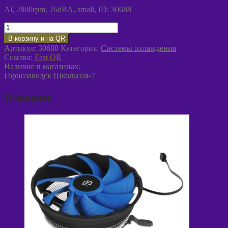
Al, 2800rpm, 26dBA, small, ID: 30688
Количество
товара
В корзину и на QR
Вентилятор
Артикул:
30688
Категория:
Системы охлаждения
S-
Ссылка:
Fast QR
478
Наличие в магазинах:
Igloo
Горнозаводск Школьная-7
4311
Похожие