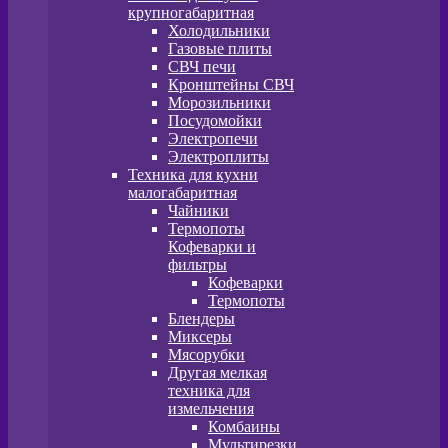
крупногабаритная
Холодильники
Газовые плиты
СВЧ печи
Кронштейны СВЧ
Морозильники
Посудомойки
Электропечи
Электроплиты
Техника для кухни
малогабаритная
Чайники
Термопоты
Кофеварки и
фильтры
Кофеварки
Термопоты
Блендеры
Миксеры
Мясорубки
Другая мелкая
техника для
измельчения
Комбаины
Мультирезки