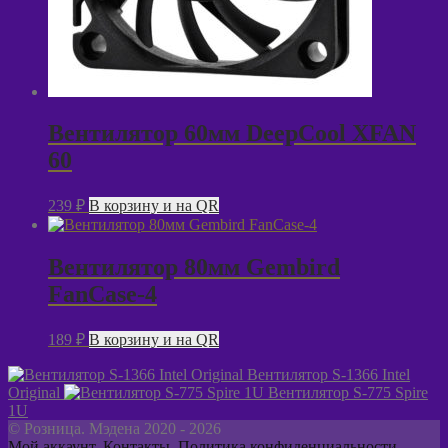
Вентилятор 60мм DeepCool XFAN
60
239
₽
В корзину и на QR
Вентилятор 80мм Gembird
FanCase-4
189
₽
В корзину и на QR
Вентилятор S-1366 Intel
Original
Вентилятор S-775 Spire
1U
© Розница. Мэдена 2020 - 2026
Мой аккаунт
,
Контакты
,
Политика конфиденциальности