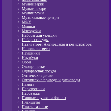
Мультиварки
Мультипекари
Мультирезки
Музыкальные центры
МФУ
Мышки
Мясорубки
Наборы для укладки
Наборы посуды
Навигаторы Антирадары и регистраторы
Напольные весы
Наушники
Ноутбуки
Обои
Овощечистки
Одноразовая посуда
Оптические диски
Оптические привода и дисководы
Память
Парктроники
Пароварки
Пивные кружки и бокалы
Планшеты
Плиты газовые