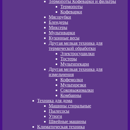
Термопоты Кофеварки и фильтры
Термопоты
Кофеварки
Мясорубки
Блендеры
Миксеры
Мультиварки
Кухонные весы
Другая мелкая техника для
термической обработки
Электросушилки
Тостеры
Мультипекари
Другая мелкая техника для
измельчения
Кофемолки
Мультирезки
Соковыжималки
Комбаины
Техника для дома
Машины стиральные
Пылесосы
Утюги
Швейные машины
Климатическая техника