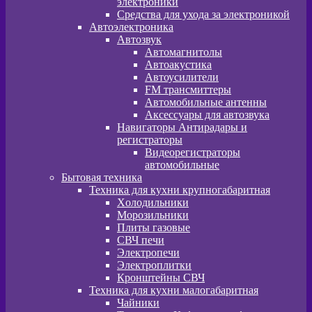
электроники
Средства для ухода за электроникой
Автоэлектроника
Автозвук
Автомагнитолы
Автоакустика
Автоусилители
FM трансмиттеры
Автомобильные антенны
Аксессуары для автозвука
Навигаторы Антирадары и
регистраторы
Видеорегистраторы
автомобильные
Бытовая техника
Техника для кухни крупногабаритная
Xолодильники
Морозильники
Плиты газовые
СВЧ печи
Электропечи
Электроплитки
Кронштейны СВЧ
Техника для кухни малогабаритная
Чайники