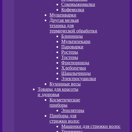
Соковыжималки
Кофемолки
Мультиварки
Другая мелкая
техника для
термической обработки
Блинницы
Мультипекари
Пароварки
Ростеры
Тостеры
Фритюрницы
Хлебопечки
Шашлычницы
Электросушилки
Кухонные весы
Товары для красоты
и здоровья
Косметические
приборы
Эпиляторы
Приборы для
стрижки волос
Машинки для стрижки волос
Триммеры