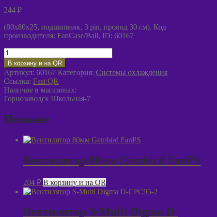
244
₽
(80x80x25, подшипник, 3 pin, провод 30 см), Код
производителя: FanCase/Ball, ID: 60167
Количество
товара
В корзину и на QR
Вентилятор
Артикул:
60167
Категория:
Системы охлаждения
80мм
Ссылка:
Fast QR
Gembird
Наличие в магазинах:
FanCase/Ball
Горнозаводск Школьная-7
Похожие
Вентилятор 80мм Gembird FanPS
204
₽
В корзину и на QR
Вентилятор S-Multi Digma D-