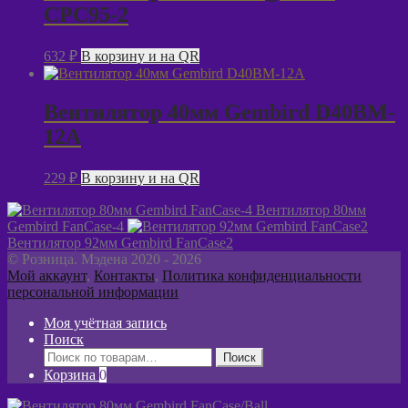
CPC95-2
632
₽
В корзину и на QR
Вентилятор 40мм Gembird D40BM-
12A
229
₽
В корзину и на QR
Вентилятор 80мм
Gembird FanCase-4
Вентилятор 92мм Gembird FanCase2
© Розница. Мэдена 2020 - 2026
Мой аккаунт
,
Контакты
,
Политика конфиденциальности
персональной информации
Моя учётная запись
Поиск
Искать:
Поиск
Корзина
0