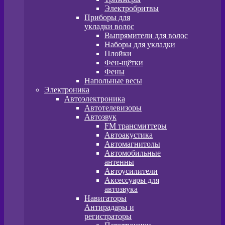
Электробритвы
Приборы для
укладки волос
Выпрямители для волос
Наборы для укладки
Плойки
Фен-щётки
Фены
Напольные весы
Электроника
Автоэлектроника
Автотелевизоры
Автозвук
FM трансмиттеры
Автоакустика
Автомагнитолы
Автомобильные
антенны
Автоусилители
Аксессуары для
автозвука
Навигаторы
Антирадары и
регистраторы