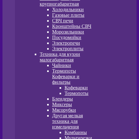
крупногабаритная
Холодильники
Газовые плиты
СВЧ печи
Кронштейны СВЧ
Морозильники
Посудомойки
Электропечи
Электроплиты
Техника для кухни
малогабаритная
Чайники
Термопоты
Кофеварки и
фильтры
Кофеварки
Термопоты
Блендеры
Миксеры
Мясорубки
Другая мелкая
техника для
измельчения
Комбаины
Мультирезки