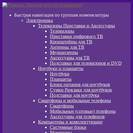
Перейти
Перейти
к
к
Быстрая навигация по группам номенклатуры
навигации
содержимому
Электроника
Телевизоры Приставки и Аксессуары
Tелевизоры
Приставки цифрового ТВ
Кронштейны для ТВ
Антенны для ТВ
Медиаплееры
Аксессуары для ТВ
Подставки для телевизоров и DVD
Ноутбуки и планшеты
Ноутбуки
Планшеты
Блоки питания для ноутбуков
Сумки Рюкзаки для ноутбуков
Подставки для ноутбука
Смартфоны и мобильные телефоны
Смартфоны
Мобильные (сотовые) телефоны
Аксессуары для телефонов
Компьютеры и комплектующие
Системные блоки
Мониторы