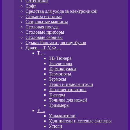
Сотейники
Софт
Средства для ухода за электроникой
Стаканы и стопки
Стиральные машины
Столовая посуда
Столовые приборы
Столовые сервизы
Сумки Рюкзаки для ноутбуков
Далее ... Т, У, Ф ...
T ...
ТВ-Тюнера
Телевизоры
Термокружки
Термопоты
Термосы
Тёрки и измельчители
Тепловентиляторы
Тостеры
Точилка для ножей
Триммеры
У ...
Увлажнители
Удлинители и сетевые фильтры
Утюги