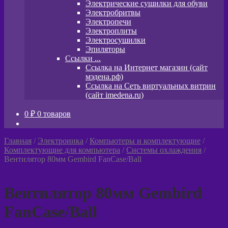
Электрические сушилки для обуви
Электробритвы
Электропечи
Электроплиты
Электросушилки
Эпиляторы
Ссылки ...
Ссылка на Интернет магазин (сайт
мэдена.рф)
Ссылка на Сеть виртуальных витрин
(сайт imedena.ru)
0
₽
0 товаров
Главная
/
Электроника
/
Компьютеры и комплектующие
/
Комплектующие для компьютера
/
Системы охлаждения
/
Вентилятор 80мм Gembird FanCase/Ball
Вентилятор 80мм Gembird
FanCase/Ball