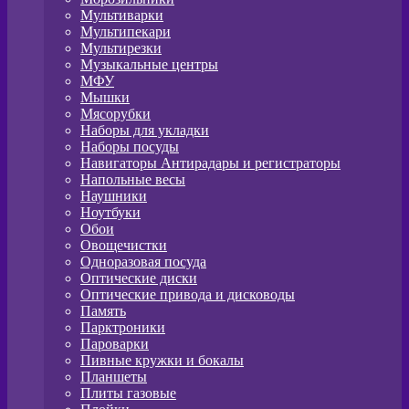
Мультиварки
Мультипекари
Мультирезки
Музыкальные центры
МФУ
Мышки
Мясорубки
Наборы для укладки
Наборы посуды
Навигаторы Антирадары и регистраторы
Напольные весы
Наушники
Ноутбуки
Обои
Овощечистки
Одноразовая посуда
Оптические диски
Оптические привода и дисководы
Память
Парктроники
Пароварки
Пивные кружки и бокалы
Планшеты
Плиты газовые