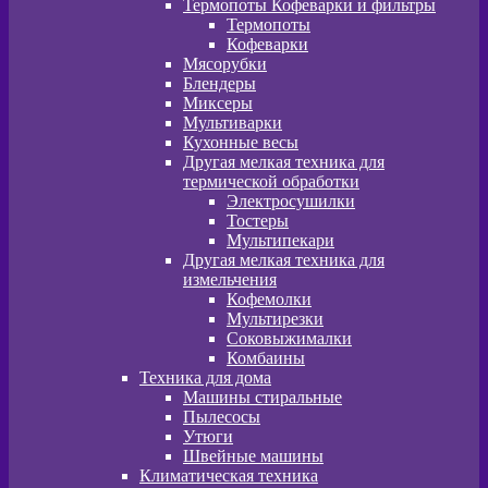
Термопоты Кофеварки и фильтры
Термопоты
Кофеварки
Мясорубки
Блендеры
Миксеры
Мультиварки
Кухонные весы
Другая мелкая техника для
термической обработки
Электросушилки
Тостеры
Мультипекари
Другая мелкая техника для
измельчения
Кофемолки
Мультирезки
Соковыжималки
Комбаины
Техника для дома
Машины стиральные
Пылесосы
Утюги
Швейные машины
Климатическая техника