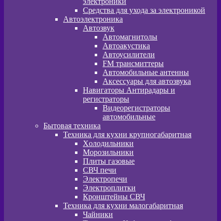
электроники
Средства для ухода за электроникой
Автоэлектроника
Автозвук
Автомагнитолы
Автоакустика
Автоусилители
FM трансмиттеры
Автомобильные антенны
Аксессуары для автозвука
Навигаторы Антирадары и
регистраторы
Видеорегистраторы
автомобильные
Бытовая техника
Техника для кухни крупногабаритная
Xолодильники
Морозильники
Плиты газовые
СВЧ печи
Электропечи
Электроплитки
Кронштейны СВЧ
Техника для кухни малогабаритная
Чайники