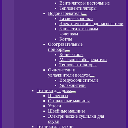
вложенное
Вентиляторы настольные
меню
Тепловентиляторы
Водонагреватели
Развернутое
Газовые колонки
вложенное
Электрические водонагреватели
меню
Запчасти к газовым
колонкам
Котлы
Обогревательные
приборы
Развернутое
Конвекторы
вложенное
Масляные обогреватели
меню
Тепловентиляторы
Очистители и
увлажнители воздуха
Развернутое
Воздухоочистители
вложенное
Увлажнители
меню
Техника для дома
Развернутое
Пылесосы
вложенное
Стиральные машины
меню
Утюги
Швейные машины
Электрические сушилки для
обуви
Техника для кухни