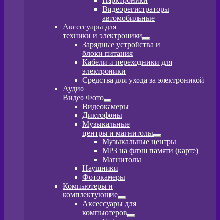
Парктроники
вложенное
Видеорегистраторы
меню
автомобильные
Аксессуары для
техники и электроники
Развернутое
Зарядные устройства и
вложенное
блоки питания
меню
Кабели и переходники для
электроники
Средства для ухода за электроникой
Аудио
Видео Фото
Развернутое
Видеокамеры
вложенное
Диктофоны
меню
Музыкальные
центры и магнитолы
Развернутое
Музыкальные центры
вложенное
MP3 на флэш памяти (карте)
меню
Магнитолы
Наушники
Фотокамеры
Компьютеры и
комплектующие
Развернутое
Аксессуары для
вложенное
компьютеров
меню
Развернутое