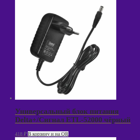
Универсальный блок питания
Delta+/Сигнал ETL-52000 чёрный
418
₽
В корзину и на QR