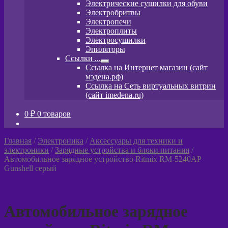
Электрические сушилки для обуви
меню
Электробритвы
Электропечи
Электроплиты
Электросушилки
Эпиляторы
Ссылки ...
Развернутое
Ссылка на Интернет магазин (сайт
вложенное
мэдена.рф)
меню
Ссылка на Сеть виртуальных витрин
(сайт imedena.ru)
0
₽
0 товаров
Главная
/
Электроника
/
Аксессуары для техники и
электроники
/
Зарядные устройства и блоки питания
/
Автомобильное зарядное устройство Ritmix RM-5240AP
Gunshell серый
Автомобильное зарядное