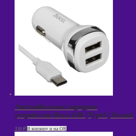
Автомобильное зарядное
устройство Hoco Z40 (TypeC) белый
338
₽
В корзину и на QR