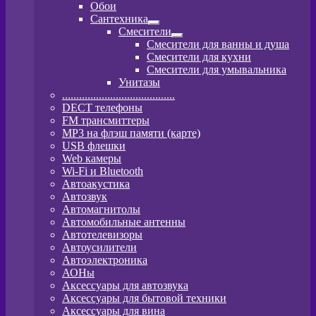
Развернутое
Обои
вложенное
Сантехника
меню
Развернутое
Смесители
вложенное
Развернутое
Смесители для ванны и душа
меню
вложенное
Смесители для кухни
меню
Смесители для умывальника
Унитазы
........................................
DECT телефоны
FM трансмиттеры
MP3 на флэш памяти (карте)
USB флешки
Web камеры
Wi-Fi и Bluetooth
Автоакустика
Автозвук
Автомагнитолы
Автомобильные антенны
Автотелевизоры
Автоусилители
Автоэлектроника
АОНы
Аксессуары для автозвука
Аксессуары для бытовой техники
Аксессуары для вина