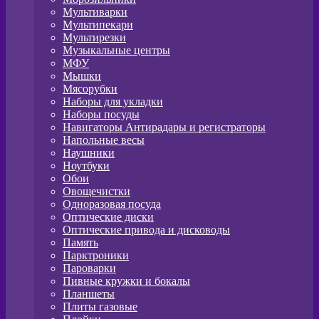
Мультиварки
Мультипекари
Мультирезки
Музыкальные центры
МФУ
Мышки
Мясорубки
Наборы для укладки
Наборы посуды
Навигаторы Антирадары и регистраторы
Напольные весы
Наушники
Ноутбуки
Обои
Овощечистки
Одноразовая посуда
Оптические диски
Оптические привода и дисководы
Память
Парктроники
Пароварки
Пивные кружки и бокалы
Планшеты
Плиты газовые