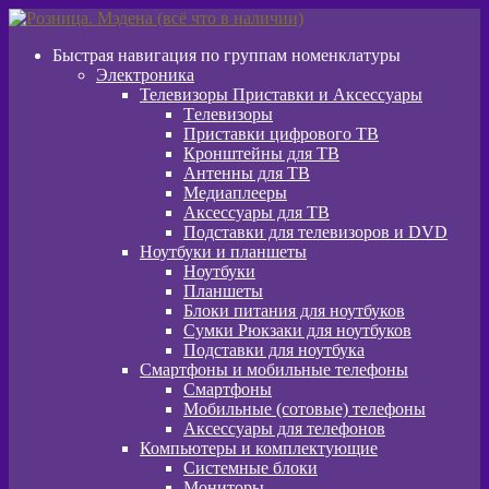
Перейти
Перейти
к
к
Быстрая навигация по группам номенклатуры
навигации
содержимому
Электроника
Телевизоры Приставки и Аксессуары
Tелевизоры
Приставки цифрового ТВ
Кронштейны для ТВ
Антенны для ТВ
Медиаплееры
Аксессуары для ТВ
Подставки для телевизоров и DVD
Ноутбуки и планшеты
Ноутбуки
Планшеты
Блоки питания для ноутбуков
Сумки Рюкзаки для ноутбуков
Подставки для ноутбука
Смартфоны и мобильные телефоны
Смартфоны
Мобильные (сотовые) телефоны
Аксессуары для телефонов
Компьютеры и комплектующие
Системные блоки
Мониторы