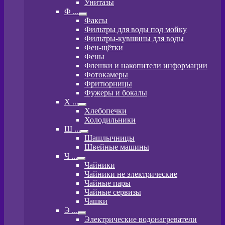
Унитазы
Ф ...
Развернутое
Факсы
вложенное
Фильтры для воды под мойку
меню
Фильтры-кувшины для воды
Фен-щётки
Фены
Флешки и накопители информации
Фотокамеры
Фритюрницы
Фужеры и бокалы
Х ...
Развернутое
Хлебопечки
вложенное
Холодильники
меню
Ш ...
Развернутое
Шашлычницы
вложенное
Швейные машины
меню
Ч ...
Развернутое
Чайники
вложенное
Чайники не электрические
меню
Чайные пары
Чайные сервизы
Чашки
Э ...
Развернутое
Электрические водонагреватели
вложенное