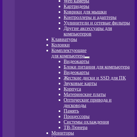
Web камеры
вложенное
Картридеры
меню
Коврики для мышки
Контроллеры и адаптеры
Удлинители и сетевые фильтры
Другие аксессуары для
компьютеров
Клавиатуры
Колонки
Комплектующие
для компьютера
Развернутое
Видеокарты
вложенное
Блоки питания для компьютера
меню
Видеокарты
Жесткие диски и SSD для ПК
Звуковые карты
Корпуса
Материнские платы
Оптические привода и
дисководы
Память
Процессоры
Системы охлаждения
ТВ-Тюнера
Мониторы