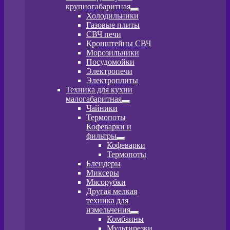
крупногабаритная
Развернутое
Холодильники
вложенное
Газовые плиты
меню
СВЧ печи
Кронштейны СВЧ
Морозильники
Посудомойки
Электропечи
Электроплиты
Техника для кухни
малогабаритная
Развернутое
Чайники
вложенное
Термопоты
меню
Кофеварки и
фильтры
Развернутое
Кофеварки
вложенное
Термопоты
меню
Блендеры
Миксеры
Мясорубки
Другая мелкая
техника для
измельчения
Развернутое
Комбаины
вложенное
Мультирезки