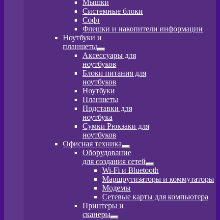
Мышки
Системные блоки
Софт
Флешки и накопители информации
Ноутбуки и
планшеты
Развернутое
Аксессуары для
вложенное
ноутбуков
меню
Блоки питания для
ноутбуков
Ноутбуки
Планшеты
Подставки для
ноутбука
Сумки Рюкзаки для
ноутбуков
Офисная техника
Развернутое
Оборудование
вложенное
для создания сетей
меню
Развернутое
Wi-Fi и Bluetooth
вложенное
Маршрутизаторы и коммутаторы
меню
Модемы
Сетевые карты для компьютера
Принтеры и
сканеры