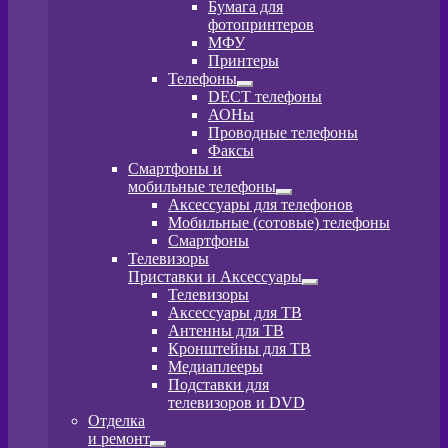
Развернутое
Бумага для
вложенное
фотопринтеров
меню
МФУ
Принтеры
Телефоны
Развернутое
DECT телефоны
вложенное
АОНы
меню
Проводные телефоны
Факсы
Смартфоны и
мобильные телефоны
Развернутое
Аксессуары для телефонов
вложенное
Мобильные (сотовые) телефоны
меню
Смартфоны
Телевизоры
Приставки и Аксессуары
Развернутое
Телевизоры
вложенное
Аксессуары для ТВ
меню
Антенны для ТВ
Кронштейны для ТВ
Медиаплееры
Подставки для
телевизоров и DVD
Отделка
и ремонт