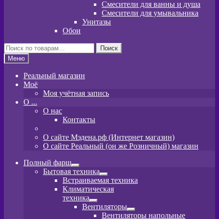
Смесители для ванны и душа
Смесители для умывальника
Унитазы
Обои
Искать:
Поиск
Меню
Реальный магазин
Моё
Моя учётная запись
O ...
О нас
Контакты
О сайте Мэдена.рф (Интернет магазин)
О сайте Реальный (он же Розничный) магазин
Полный фарш
Развернутое
Бытовая техника
вложенное
Развернутое
Встраиваемая техника
меню
вложенное
Климатическая
меню
техника
Развернутое
Вентиляторы
вложенное
Развернутое
Вентиляторы напольные
меню