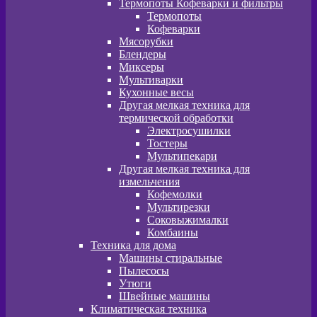
Термопоты Кофеварки и фильтры
Термопоты
Кофеварки
Мясорубки
Блендеры
Миксеры
Мультиварки
Кухонные весы
Другая мелкая техника для
термической обработки
Электросушилки
Тостеры
Мультипекари
Другая мелкая техника для
измельчения
Кофемолки
Мультирезки
Соковыжималки
Комбаины
Техника для дома
Машины стиральные
Пылесосы
Утюги
Швейные машины
Климатическая техника