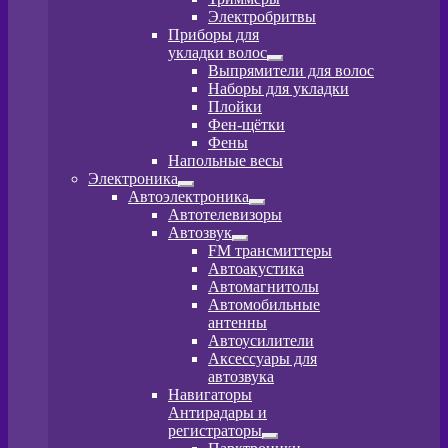
меню
Электробритвы
Приборы для
укладки волос
Развернутое
Выпрямители для волос
вложенное
Наборы для укладки
меню
Плойки
Фен-щётки
Фены
Напольные весы
Электроника
Развернутое
Автоэлектроника
вложенное
Развернутое
Автотелевизоры
меню
вложенное
Автозвук
меню
Развернутое
FM трансмиттеры
вложенное
Автоакустика
меню
Автомагнитолы
Автомобильные
антенны
Автоусилители
Аксессуары для
автозвука
Навигаторы
Антирадары и
регистраторы
Развернутое