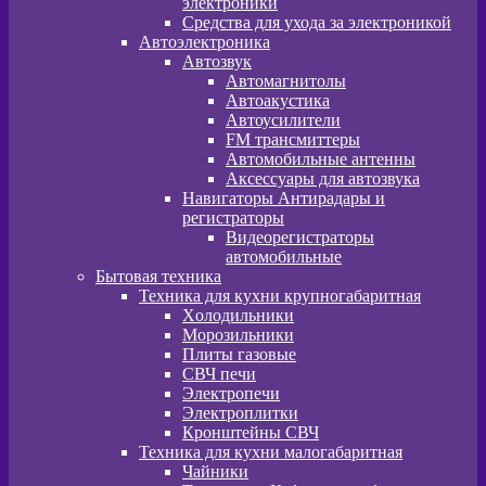
электроники
Средства для ухода за электроникой
Автоэлектроника
Автозвук
Автомагнитолы
Автоакустика
Автоусилители
FM трансмиттеры
Автомобильные антенны
Аксессуары для автозвука
Навигаторы Антирадары и
регистраторы
Видеорегистраторы
автомобильные
Бытовая техника
Техника для кухни крупногабаритная
Xолодильники
Морозильники
Плиты газовые
СВЧ печи
Электропечи
Электроплитки
Кронштейны СВЧ
Техника для кухни малогабаритная
Чайники