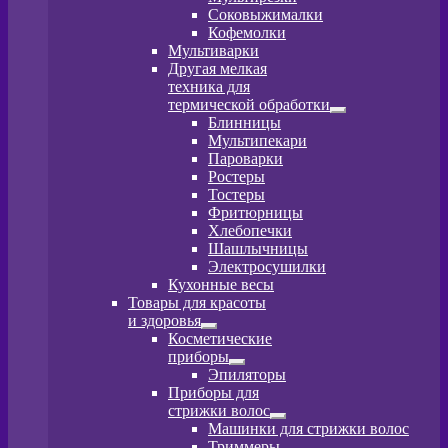
меню
Соковыжималки
Кофемолки
Мультиварки
Другая мелкая
техника для
термической обработки
Развернутое
Блинницы
вложенное
Мультипекари
меню
Пароварки
Ростеры
Тостеры
Фритюрницы
Хлебопечки
Шашлычницы
Электросушилки
Кухонные весы
Товары для красоты
и здоровья
Развернутое
Косметические
вложенное
приборы
меню
Развернутое
Эпиляторы
вложенное
Приборы для
меню
стрижки волос
Развернутое
Машинки для стрижки волос
вложенное
Триммеры