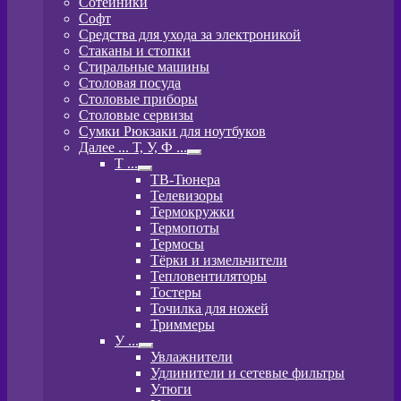
Сотейники
Софт
Средства для ухода за электроникой
Стаканы и стопки
Стиральные машины
Столовая посуда
Столовые приборы
Столовые сервизы
Сумки Рюкзаки для ноутбуков
Далее ... Т, У, Ф ...
Развернутое
T ...
вложенное
Развернутое
ТВ-Тюнера
меню
вложенное
Телевизоры
меню
Термокружки
Термопоты
Термосы
Тёрки и измельчители
Тепловентиляторы
Тостеры
Точилка для ножей
Триммеры
У ...
Развернутое
Увлажнители
вложенное
Удлинители и сетевые фильтры
меню
Утюги