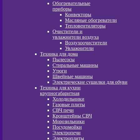
Обогревательные
приборы
Конвекторы
Масляные обогреватели
Тепловентиляторы
Очистители и
увлажнители воздуха
Воздухоочистители
Увлажнители
Техника для дома
Пылесосы
Стиральные машины
Утюги
Швейные машины
Электрические сушилки для обуви
Техника для кухни
крупногабаритная
Холодильники
Газовые плиты
СВЧ печи
Кронштейны СВЧ
Морозильники
Посудомойки
Электропечи
Электроплиты