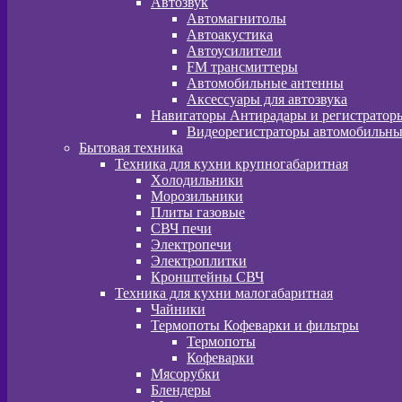
Автозвук
Автомагнитолы
Автоакустика
Автоусилители
FM трансмиттеры
Автомобильные антенны
Аксессуары для автозвука
Навигаторы Антирадары и регистратор
Видеорегистраторы автомобильны
Бытовая техника
Техника для кухни крупногабаритная
Xолодильники
Морозильники
Плиты газовые
СВЧ печи
Электропечи
Электроплитки
Кронштейны СВЧ
Техника для кухни малогабаритная
Чайники
Термопоты Кофеварки и фильтры
Термопоты
Кофеварки
Мясорубки
Блендеры