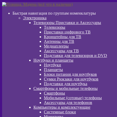
Перейти
Перейти
к
к
Быстрая навигация по группам номенклатуры
навигации
содержимому
Электроника
Телевизоры Приставки и Аксессуары
Tелевизоры
Приставки цифрового ТВ
Кронштейны для ТВ
Антенны для ТВ
Медиаплееры
Аксессуары для ТВ
Подставки для телевизоров и DVD
Ноутбуки и планшеты
Ноутбуки
Планшеты
Блоки питания для ноутбуков
Сумки Рюкзаки для ноутбуков
Подставки для ноутбука
Смартфоны и мобильные телефоны
Смартфоны
Мобильные (сотовые) телефоны
Аксессуары для телефонов
Компьютеры и комплектующие
Системные блоки
Мониторы