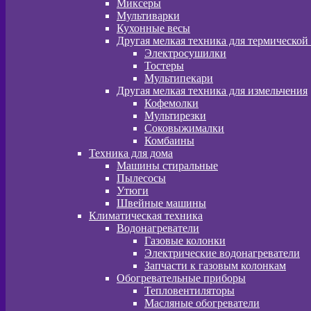
Миксеры
Мультиварки
Кухонные весы
Другая мелкая техника для термической
Электросушилки
Тостеры
Мультипекари
Другая мелкая техника для измельчения
Кофемолки
Мультирезки
Соковыжималки
Комбаины
Техника для дома
Машины стиральные
Пылесосы
Утюги
Швейные машины
Климатическая техника
Водонагреватели
Газовые колонки
Электрические водонагреватели
Запчасти к газовым колонкам
Обогревательные приборы
Тепловентиляторы
Масляные обогреватели