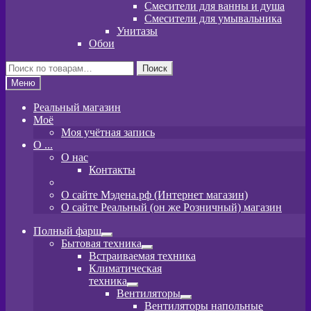
Смесители для ванны и душа
Смесители для умывальника
Унитазы
Обои
Искать:
Поиск
Меню
Реальный магазин
Моё
Моя учётная запись
O ...
О нас
Контакты
О сайте Мэдена.рф (Интернет магазин)
О сайте Реальный (он же Розничный) магазин
Полный фарш
Развернутое
Бытовая техника
вложенное
Развернутое
Встраиваемая техника
меню
вложенное
Климатическая
меню
техника
Развернутое
Вентиляторы
вложенное
Развернутое
Вентиляторы напольные
меню