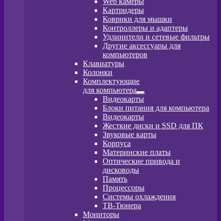
Web камеры
вложенное
Картридеры
меню
Коврики для мышки
Контроллеры и адаптеры
Удлинители и сетевые фильтры
Другие аксессуары для
компьютеров
Клавиатуры
Колонки
Комплектующие
для компьютера
Развернутое
Видеокарты
вложенное
Блоки питания для компьютера
меню
Видеокарты
Жесткие диски и SSD для ПК
Звуковые карты
Корпуса
Материнские платы
Оптические привода и
дисководы
Память
Процессоры
Системы охлаждения
ТВ-Тюнера
Мониторы