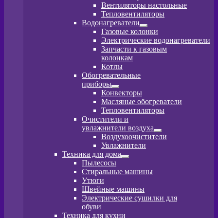
вложенное
Вентиляторы настольные
меню
Тепловентиляторы
Водонагреватели
Развернутое
Газовые колонки
вложенное
Электрические водонагреватели
меню
Запчасти к газовым
колонкам
Котлы
Обогревательные
приборы
Развернутое
Конвекторы
вложенное
Масляные обогреватели
меню
Тепловентиляторы
Очистители и
увлажнители воздуха
Развернутое
Воздухоочистители
вложенное
Увлажнители
меню
Техника для дома
Развернутое
Пылесосы
вложенное
Стиральные машины
меню
Утюги
Швейные машины
Электрические сушилки для
обуви
Техника для кухни