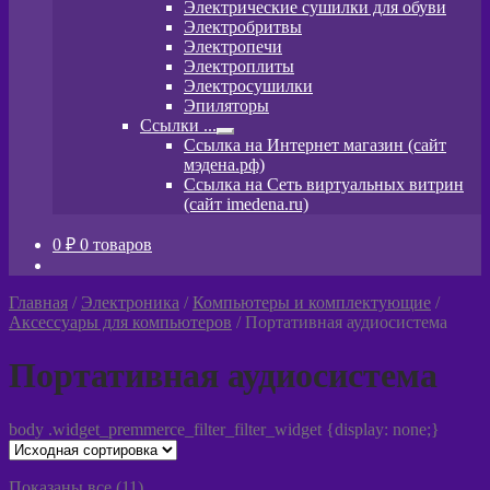
Электрические сушилки для обуви
меню
Электробритвы
Электропечи
Электроплиты
Электросушилки
Эпиляторы
Ссылки ...
Развернутое
Ссылка на Интернет магазин (сайт
вложенное
мэдена.рф)
меню
Ссылка на Сеть виртуальных витрин
(сайт imedena.ru)
0
₽
0 товаров
Главная
/
Электроника
/
Компьютеры и комплектующие
/
Аксессуары для компьютеров
/
Портативная аудиосистема
Портативная аудиосистема
body .widget_premmerce_filter_filter_widget {display: none;}
Показаны все (11)