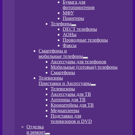
Развернутое
Бумага для
вложенное
фотопринтеров
меню
МФУ
Принтеры
Телефоны
Развернутое
DECT телефоны
вложенное
АОНы
меню
Проводные телефоны
Факсы
Смартфоны и
мобильные телефоны
Развернутое
Аксессуары для телефонов
вложенное
Мобильные (сотовые) телефоны
меню
Смартфоны
Телевизоры
Приставки и Аксессуары
Развернутое
Телевизоры
вложенное
Аксессуары для ТВ
меню
Антенны для ТВ
Кронштейны для ТВ
Медиаплееры
Подставки для
телевизоров и DVD
Отделка
и ремонт