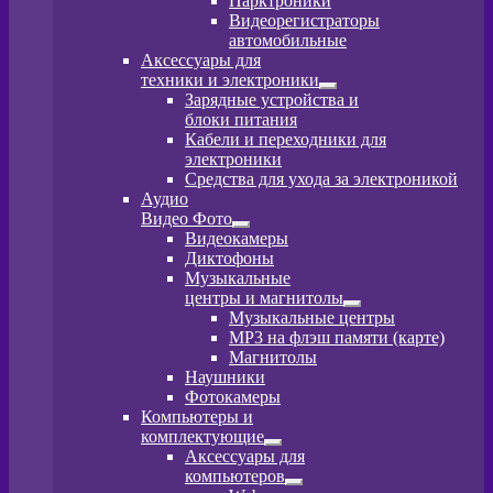
Парктроники
вложенное
Видеорегистраторы
меню
автомобильные
Аксессуары для
техники и электроники
Развернутое
Зарядные устройства и
вложенное
блоки питания
меню
Кабели и переходники для
электроники
Средства для ухода за электроникой
Аудио
Видео Фото
Развернутое
Видеокамеры
вложенное
Диктофоны
меню
Музыкальные
центры и магнитолы
Развернутое
Музыкальные центры
вложенное
MP3 на флэш памяти (карте)
меню
Магнитолы
Наушники
Фотокамеры
Компьютеры и
комплектующие
Развернутое
Аксессуары для
вложенное
компьютеров
меню
Развернутое