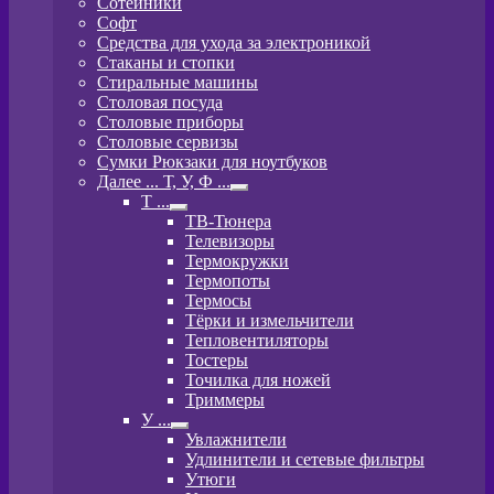
Сотейники
Софт
Средства для ухода за электроникой
Стаканы и стопки
Стиральные машины
Столовая посуда
Столовые приборы
Столовые сервизы
Сумки Рюкзаки для ноутбуков
Далее ... Т, У, Ф ...
Развернутое
T ...
вложенное
Развернутое
ТВ-Тюнера
меню
вложенное
Телевизоры
меню
Термокружки
Термопоты
Термосы
Тёрки и измельчители
Тепловентиляторы
Тостеры
Точилка для ножей
Триммеры
У ...
Развернутое
Увлажнители
вложенное
Удлинители и сетевые фильтры
меню
Утюги