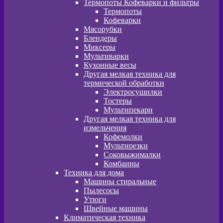
Термопоты Кофеварки и фильтры
Термопоты
Кофеварки
Мясорубки
Блендеры
Миксеры
Мультиварки
Кухонные весы
Другая мелкая техника для
термической обработки
Электросушилки
Тостеры
Мультипекари
Другая мелкая техника для
измельчения
Кофемолки
Мультирезки
Соковыжималки
Комбаины
Техника для дома
Машины стиральные
Пылесосы
Утюги
Швейные машины
Климатическая техника