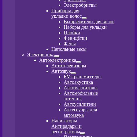
меню
Электробритвы
Приборы для
укладки волос
Развернутое
Выпрямители для волос
вложенное
Наборы для укладки
меню
Плойки
Фен-щётки
Фены
Напольные весы
Электроника
Развернутое
Автоэлектроника
вложенное
Развернутое
Автотелевизоры
меню
вложенное
Автозвук
меню
Развернутое
FM трансмиттеры
вложенное
Автоакустика
меню
Автомагнитолы
Автомобильные
антенны
Автоусилители
Аксессуары для
автозвука
Навигаторы
Антирадары и
регистраторы
Развернутое