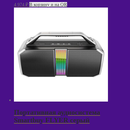
4 974
₽
В корзину и на QR
Портативная аудиосистема
Smartbuy FLYER серый