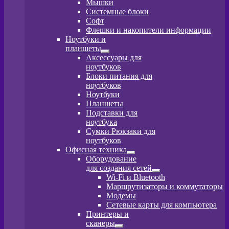
Мышки
Системные блоки
Софт
Флешки и накопители информации
Ноутбуки и
планшеты
Развернутое
Аксессуары для
вложенное
ноутбуков
меню
Блоки питания для
ноутбуков
Ноутбуки
Планшеты
Подставки для
ноутбука
Сумки Рюкзаки для
ноутбуков
Офисная техника
Развернутое
Оборудование
вложенное
для создания сетей
меню
Развернутое
Wi-Fi и Bluetooth
вложенное
Маршрутизаторы и коммутаторы
меню
Модемы
Сетевые карты для компьютера
Принтеры и
сканеры