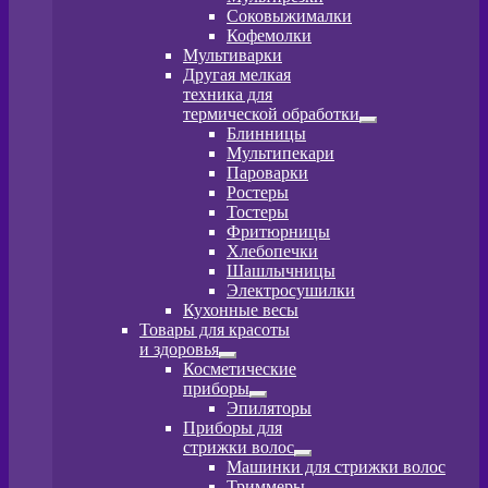
меню
Соковыжималки
Кофемолки
Мультиварки
Другая мелкая
техника для
термической обработки
Развернутое
Блинницы
вложенное
Мультипекари
меню
Пароварки
Ростеры
Тостеры
Фритюрницы
Хлебопечки
Шашлычницы
Электросушилки
Кухонные весы
Товары для красоты
и здоровья
Развернутое
Косметические
вложенное
приборы
меню
Развернутое
Эпиляторы
вложенное
Приборы для
меню
стрижки волос
Развернутое
Машинки для стрижки волос
вложенное
Триммеры