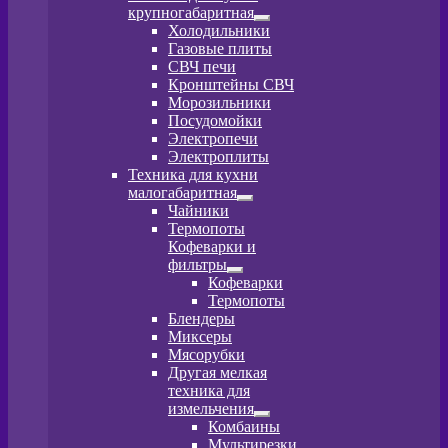
крупногабаритная
Развернутое
Холодильники
вложенное
Газовые плиты
меню
СВЧ печи
Кронштейны СВЧ
Морозильники
Посудомойки
Электропечи
Электроплиты
Техника для кухни
малогабаритная
Развернутое
Чайники
вложенное
Термопоты
меню
Кофеварки и
фильтры
Развернутое
Кофеварки
вложенное
Термопоты
меню
Блендеры
Миксеры
Мясорубки
Другая мелкая
техника для
измельчения
Развернутое
Комбаины
вложенное
Мультирезки