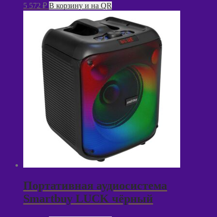
5 572
₽
В корзину и на QR
Портативная аудиосистема
Smartbuy LUCK чёрный