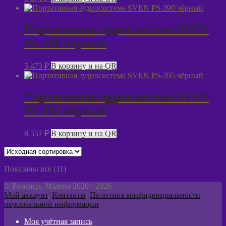
Портативная аудиосистема SVEN
PS-390 чёрный
5 473
₽
В корзину и на QR
Портативная аудиосистема SVEN
PS-395 чёрный
8 557
₽
В корзину и на QR
Показаны все (11)
© Розница. Мэдена 2020 - 2026
Мой аккаунт
,
Контакты
,
Политика конфиденциальности
персональной информации
Моя учётная запись