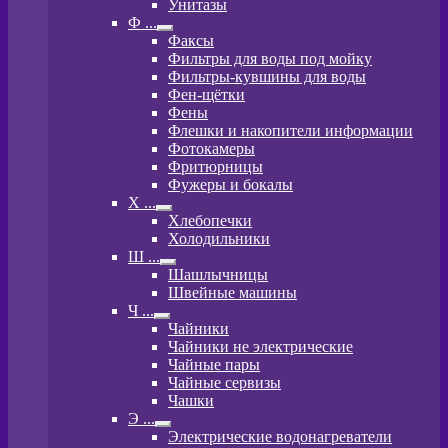
Унитазы
Ф ...
Развернутое
Факсы
вложенное
Фильтры для воды под мойку
меню
Фильтры-кувшины для воды
Фен-щётки
Фены
Флешки и накопители информации
Фотокамеры
Фритюрницы
Фужеры и бокалы
Х ...
Развернутое
Хлебопечки
вложенное
Холодильники
меню
Ш ...
Развернутое
Шашлычницы
вложенное
Швейные машины
меню
Ч ...
Развернутое
Чайники
вложенное
Чайники не электрические
меню
Чайные пары
Чайные сервизы
Чашки
Э ...
Развернутое
Электрические водонагреватели
вложенное