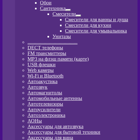
Развернутое
Обои
вложенное
Сантехника
меню
Развернутое
Смесители
вложенное
Развернутое
Смесители для ванны и душа
меню
вложенное
Смесители для кухни
меню
Смесители для умывальника
Унитазы
........................................
DECT телефоны
FM трансмиттеры
MP3 на флэш памяти (карте)
USB флешки
Web камеры
Wi-Fi и Bluetooth
Автоакустика
Автозвук
Автомагнитолы
Автомобильные антенны
Автотелевизоры
Автоусилители
Автоэлектроника
АОНы
Аксессуары для автозвука
Аксессуары для бытовой техники
Аксессуары для вина