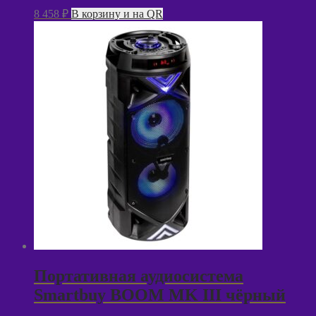
8 458
₽
В корзину и на QR
Портативная аудиосистема
Smartbuy BOOM MK III чёрный