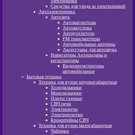
электроники
Средства для ухода за электроникой
Автоэлектроника
Автозвук
Автомагнитолы
Автоакустика
Автоусилители
FM трансмиттеры
Автомобильные антенны
Аксессуары для автозвука
Навигаторы Антирадары и
регистраторы
Видеорегистраторы
автомобильные
Бытовая техника
Техника для кухни крупногабаритная
Xолодильники
Морозильники
Плиты газовые
СВЧ печи
Электропечи
Электроплитки
Кронштейны СВЧ
Техника для кухни малогабаритная
Чайники