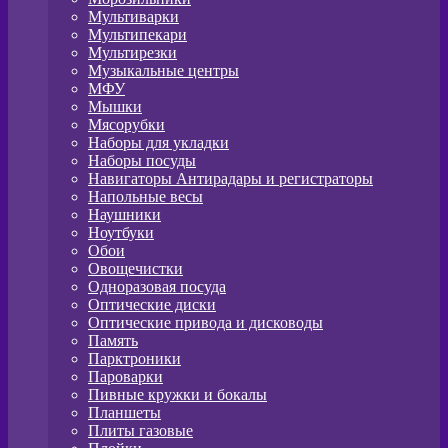
Мультиварки
Мультипекари
Мультирезки
Музыкальные центры
МФУ
Мышки
Мясорубки
Наборы для укладки
Наборы посуды
Навигаторы Антирадары и регистраторы
Напольные весы
Наушники
Ноутбуки
Обои
Овощечистки
Одноразовая посуда
Оптические диски
Оптические привода и дисководы
Память
Парктроники
Пароварки
Пивные кружки и бокалы
Планшеты
Плиты газовые