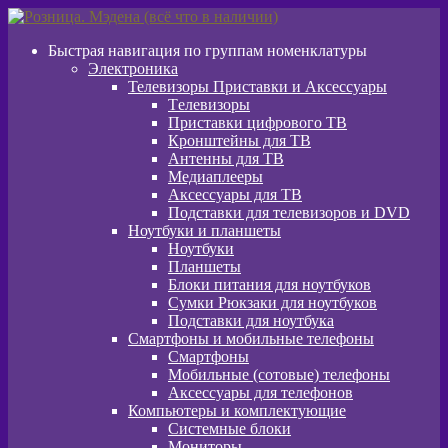
Перейти
Перейти
к
к
Быстрая навигация по группам номенклатуры
навигации
содержимому
Электроника
Телевизоры Приставки и Аксессуары
Tелевизоры
Приставки цифрового ТВ
Кронштейны для ТВ
Антенны для ТВ
Медиаплееры
Аксессуары для ТВ
Подставки для телевизоров и DVD
Ноутбуки и планшеты
Ноутбуки
Планшеты
Блоки питания для ноутбуков
Сумки Рюкзаки для ноутбуков
Подставки для ноутбука
Смартфоны и мобильные телефоны
Смартфоны
Мобильные (сотовые) телефоны
Аксессуары для телефонов
Компьютеры и комплектующие
Системные блоки
Мониторы