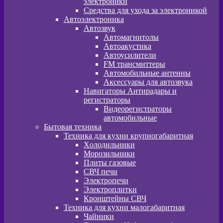
электроники
Средства для ухода за электроникой
Автоэлектроника
Автозвук
Автомагнитолы
Автоакустика
Автоусилители
FM трансмиттеры
Автомобильные антенны
Аксессуары для автозвука
Навигаторы Антирадары и
регистраторы
Видеорегистраторы
автомобильные
Бытовая техника
Техника для кухни крупногабаритная
Xолодильники
Морозильники
Плиты газовые
СВЧ печи
Электропечи
Электроплитки
Кронштейны СВЧ
Техника для кухни малогабаритная
Чайники