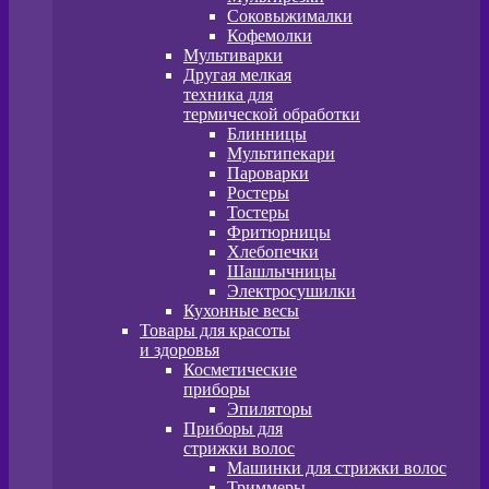
Соковыжималки
Кофемолки
Мультиварки
Другая мелкая
техника для
термической обработки
Блинницы
Мультипекари
Пароварки
Ростеры
Тостеры
Фритюрницы
Хлебопечки
Шашлычницы
Электросушилки
Кухонные весы
Товары для красоты
и здоровья
Косметические
приборы
Эпиляторы
Приборы для
стрижки волос
Машинки для стрижки волос
Триммеры