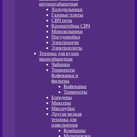
крупногабаритная
Холодильники
Газовые плиты
СВЧ печи
Кронштейны СВЧ
Морозильники
Посудомойки
Электропечи
Электроплиты
Техника для кухни
малогабаритная
Чайники
Термопоты
Кофеварки и
фильтры
Кофеварки
Термопоты
Блендеры
Миксеры
Мясорубки
Другая мелкая
техника для
измельчения
Комбаины
Мультирезки