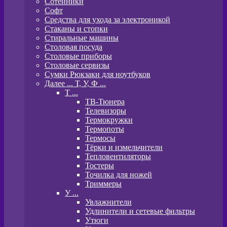
Сотейники
Софт
Средства для ухода за электроникой
Стаканы и стопки
Стиральные машины
Столовая посуда
Столовые приборы
Столовые сервизы
Сумки Рюкзаки для ноутбуков
Далее ... Т, У, Ф ...
T ...
ТВ-Тюнера
Телевизоры
Термокружки
Термопоты
Термосы
Тёрки и измельчители
Тепловентиляторы
Тостеры
Точилка для ножей
Триммеры
У ...
Увлажнители
Удлинители и сетевые фильтры
Утюги