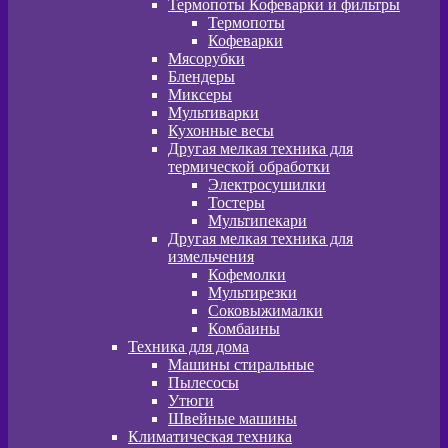
Термопоты Кофеварки и фильтры
Термопоты
Кофеварки
Мясорубки
Блендеры
Миксеры
Мультиварки
Кухонные весы
Другая мелкая техника для
термической обработки
Электросушилки
Тостеры
Мультипекари
Другая мелкая техника для
измельчения
Кофемолки
Мультирезки
Соковыжималки
Комбаины
Техника для дома
Машины стиральные
Пылесосы
Утюги
Швейные машины
Климатическая техника