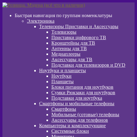
Перейти
Перейти
к
к
Быстрая навигация по группам номенклатуры
навигации
содержимому
Электроника
Телевизоры Приставки и Аксессуары
Tелевизоры
Приставки цифрового ТВ
Кронштейны для ТВ
Антенны для ТВ
Медиаплееры
Аксессуары для ТВ
Подставки для телевизоров и DVD
Ноутбуки и планшеты
Ноутбуки
Планшеты
Блоки питания для ноутбуков
Сумки Рюкзаки для ноутбуков
Подставки для ноутбука
Смартфоны и мобильные телефоны
Смартфоны
Мобильные (сотовые) телефоны
Аксессуары для телефонов
Компьютеры и комплектующие
Системные блоки
Мониторы