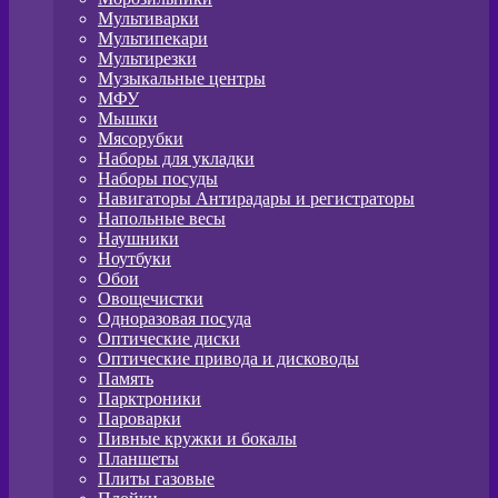
Мультиварки
Мультипекари
Мультирезки
Музыкальные центры
МФУ
Мышки
Мясорубки
Наборы для укладки
Наборы посуды
Навигаторы Антирадары и регистраторы
Напольные весы
Наушники
Ноутбуки
Обои
Овощечистки
Одноразовая посуда
Оптические диски
Оптические привода и дисководы
Память
Парктроники
Пароварки
Пивные кружки и бокалы
Планшеты
Плиты газовые