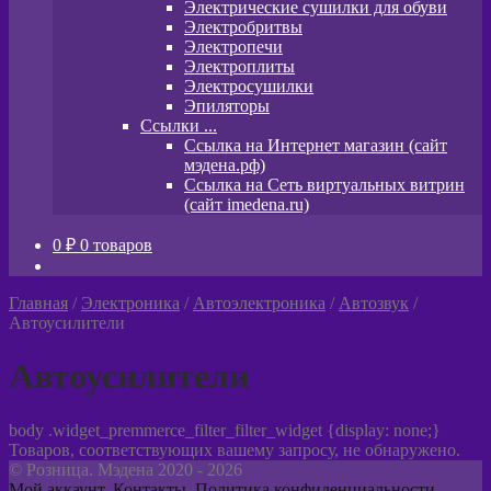
Электрические сушилки для обуви
Электробритвы
Электропечи
Электроплиты
Электросушилки
Эпиляторы
Ссылки ...
Ссылка на Интернет магазин (сайт
мэдена.рф)
Ссылка на Сеть виртуальных витрин
(сайт imedena.ru)
0
₽
0 товаров
Главная
/
Электроника
/
Автоэлектроника
/
Автозвук
/
Автоусилители
Автоусилители
body .widget_premmerce_filter_filter_widget {display: none;}
Товаров, соответствующих вашему запросу, не обнаружено.
© Розница. Мэдена 2020 - 2026
Мой аккаунт
,
Контакты
,
Политика конфиденциальности