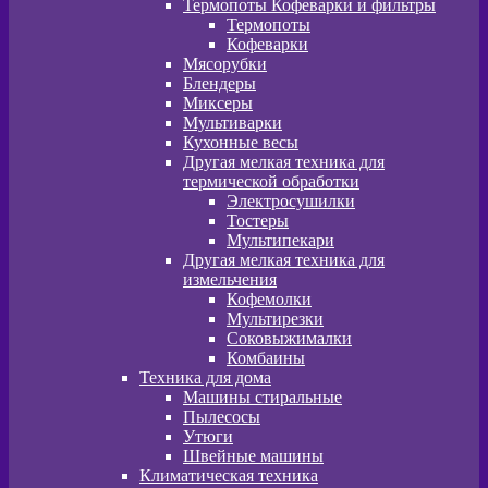
Термопоты Кофеварки и фильтры
Термопоты
Кофеварки
Мясорубки
Блендеры
Миксеры
Мультиварки
Кухонные весы
Другая мелкая техника для
термической обработки
Электросушилки
Тостеры
Мультипекари
Другая мелкая техника для
измельчения
Кофемолки
Мультирезки
Соковыжималки
Комбаины
Техника для дома
Машины стиральные
Пылесосы
Утюги
Швейные машины
Климатическая техника