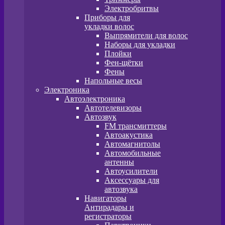
Электробритвы
Приборы для
укладки волос
Выпрямители для волос
Наборы для укладки
Плойки
Фен-щётки
Фены
Напольные весы
Электроника
Автоэлектроника
Автотелевизоры
Автозвук
FM трансмиттеры
Автоакустика
Автомагнитолы
Автомобильные
антенны
Автоусилители
Аксессуары для
автозвука
Навигаторы
Антирадары и
регистраторы