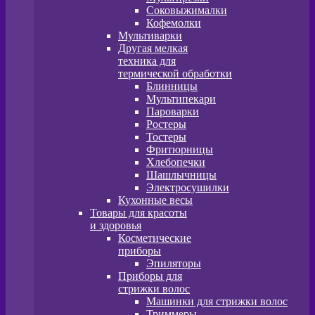
Соковыжималки
Кофемолки
Мультиварки
Другая мелкая
техника для
термической обработки
Блинницы
Мультипекари
Пароварки
Ростеры
Тостеры
Фритюрницы
Хлебопечки
Шашлычницы
Электросушилки
Кухонные весы
Товары для красоты
и здоровья
Косметические
приборы
Эпиляторы
Приборы для
стрижки волос
Машинки для стрижки волос
Триммеры