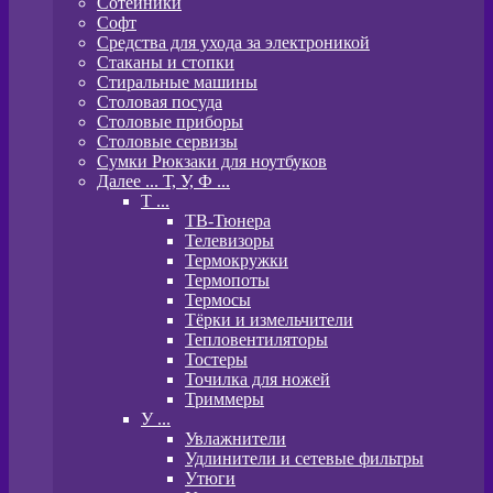
Сотейники
Софт
Средства для ухода за электроникой
Стаканы и стопки
Стиральные машины
Столовая посуда
Столовые приборы
Столовые сервизы
Сумки Рюкзаки для ноутбуков
Далее ... Т, У, Ф ...
T ...
ТВ-Тюнера
Телевизоры
Термокружки
Термопоты
Термосы
Тёрки и измельчители
Тепловентиляторы
Тостеры
Точилка для ножей
Триммеры
У ...
Увлажнители
Удлинители и сетевые фильтры
Утюги