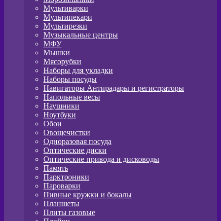
Мультиварки
Мультипекари
Мультирезки
Музыкальные центры
МФУ
Мышки
Мясорубки
Наборы для укладки
Наборы посуды
Навигаторы Антирадары и регистраторы
Напольные весы
Наушники
Ноутбуки
Обои
Овощечистки
Одноразовая посуда
Оптические диски
Оптические привода и дисководы
Память
Парктроники
Пароварки
Пивные кружки и бокалы
Планшеты
Плиты газовые