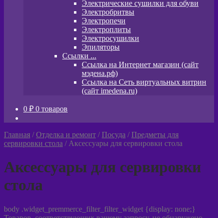
Электрические сушилки для обуви
Электробритвы
Электропечи
Электроплиты
Электросушилки
Эпиляторы
Ссылки ...
Ссылка на Интернет магазин (сайт
мэдена.рф)
Ссылка на Сеть виртуальных витрин
(сайт imedena.ru)
0
₽
0 товаров
Главная
/
Отделка и ремонт
/
Посуда
/
Предметы для
сервировки стола
/
Аксессуары для сервировки стола
Аксессуары для сервировки
стола
body .widget_premmerce_filter_filter_widget {display: none;}
Товаров, соответствующих вашему запросу, не обнаружено.