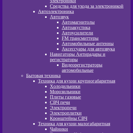
электроники
Средства для ухода за электроникой
Автоэлектроника
Автозвук
Автомагнитолы
Автоакустика
Автоусилители
FM трансмиттеры
Автомобильные антенны
Аксессуары для автозвука
Навигаторы Антирадары и
регистраторы
Видеорегистраторы
автомобильные
Бытовая техника
Техника для кухни крупногабаритная
Xолодильники
Морозильники
Плиты газовые
СВЧ печи
Электропечи
Электроплитки
Кронштейны СВЧ
Техника для кухни малогабаритная
Чайники