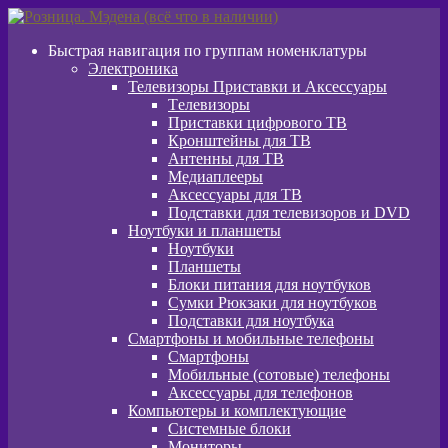
Перейти
Перейти
к
к
Быстрая навигация по группам номенклатуры
навигации
содержимому
Электроника
Телевизоры Приставки и Аксессуары
Tелевизоры
Приставки цифрового ТВ
Кронштейны для ТВ
Антенны для ТВ
Медиаплееры
Аксессуары для ТВ
Подставки для телевизоров и DVD
Ноутбуки и планшеты
Ноутбуки
Планшеты
Блоки питания для ноутбуков
Сумки Рюкзаки для ноутбуков
Подставки для ноутбука
Смартфоны и мобильные телефоны
Смартфоны
Мобильные (сотовые) телефоны
Аксессуары для телефонов
Компьютеры и комплектующие
Системные блоки
Мониторы