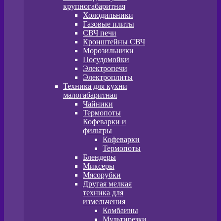
крупногабаритная
Холодильники
Газовые плиты
СВЧ печи
Кронштейны СВЧ
Морозильники
Посудомойки
Электропечи
Электроплиты
Техника для кухни
малогабаритная
Чайники
Термопоты
Кофеварки и
фильтры
Кофеварки
Термопоты
Блендеры
Миксеры
Мясорубки
Другая мелкая
техника для
измельчения
Комбаины
Мультирезки