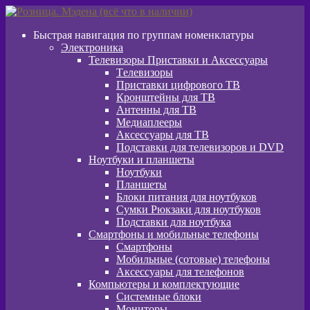
Перейти
Перейти
к
к
Быстрая навигация по группам номенклатуры
навигации
содержимому
Электроника
Телевизоры Приставки и Аксессуары
Tелевизоры
Приставки цифрового ТВ
Кронштейны для ТВ
Антенны для ТВ
Медиаплееры
Аксессуары для ТВ
Подставки для телевизоров и DVD
Ноутбуки и планшеты
Ноутбуки
Планшеты
Блоки питания для ноутбуков
Сумки Рюкзаки для ноутбуков
Подставки для ноутбука
Смартфоны и мобильные телефоны
Смартфоны
Мобильные (сотовые) телефоны
Аксессуары для телефонов
Компьютеры и комплектующие
Системные блоки
Мониторы