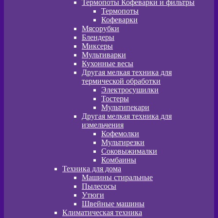
Термопоты Кофеварки и фильтры
Термопоты
Кофеварки
Мясорубки
Блендеры
Миксеры
Мультиварки
Кухонные весы
Другая мелкая техника для
термической обработки
Электросушилки
Тостеры
Мультипекари
Другая мелкая техника для
измельчения
Кофемолки
Мультирезки
Соковыжималки
Комбаины
Техника для дома
Машины стиральные
Пылесосы
Утюги
Швейные машины
Климатическая техника