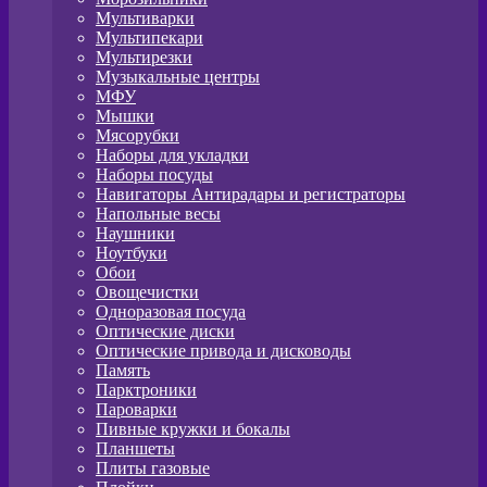
Мультиварки
Мультипекари
Мультирезки
Музыкальные центры
МФУ
Мышки
Мясорубки
Наборы для укладки
Наборы посуды
Навигаторы Антирадары и регистраторы
Напольные весы
Наушники
Ноутбуки
Обои
Овощечистки
Одноразовая посуда
Оптические диски
Оптические привода и дисководы
Память
Парктроники
Пароварки
Пивные кружки и бокалы
Планшеты
Плиты газовые