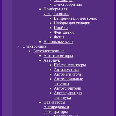
Электробритвы
Приборы для
укладки волос
Выпрямители для волос
Наборы для укладки
Плойки
Фен-щётки
Фены
Напольные весы
Электроника
Автоэлектроника
Автотелевизоры
Автозвук
FM трансмиттеры
Автоакустика
Автомагнитолы
Автомобильные
антенны
Автоусилители
Аксессуары для
автозвука
Навигаторы
Антирадары и
регистраторы