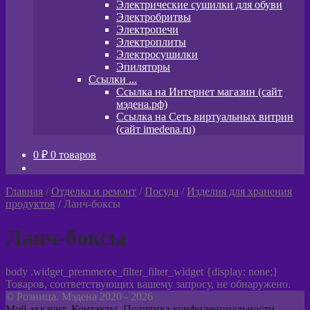
Электрические сушилки для обуви
Электробритвы
Электропечи
Электроплиты
Электросушилки
Эпиляторы
Ссылки ...
Ссылка на Интернет магазин (сайт
мэдена.рф)
Ссылка на Сеть виртуальных витрин
(сайт imedena.ru)
0
₽
0 товаров
Главная
/
Отделка и ремонт
/
Посуда
/
Изделия для хранения
продуктов
/
Ланч-боксы
Ланч-боксы
body .widget_premmerce_filter_filter_widget {display: none;}
Товаров, соответствующих вашему запросу, не обнаружено.
© Розница. Мэдена 2020 - 2026
Мой аккаунт
,
Контакты
,
Политика конфиденциальности