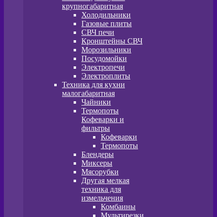
крупногабаритная
Холодильники
Газовые плиты
СВЧ печи
Кронштейны СВЧ
Морозильники
Посудомойки
Электропечи
Электроплиты
Техника для кухни
малогабаритная
Чайники
Термопоты
Кофеварки и
фильтры
Кофеварки
Термопоты
Блендеры
Миксеры
Мясорубки
Другая мелкая
техника для
измельчения
Комбаины
Мультирезки