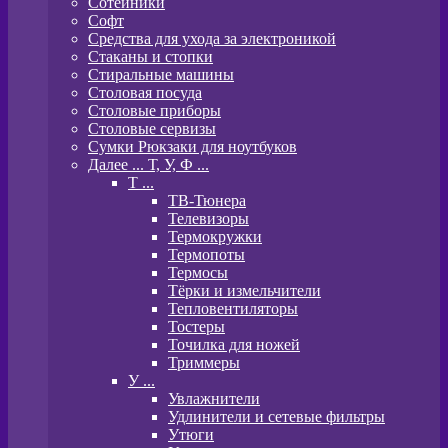
Сотейники
Софт
Средства для ухода за электроникой
Стаканы и стопки
Стиральные машины
Столовая посуда
Столовые приборы
Столовые сервизы
Сумки Рюкзаки для ноутбуков
Далее ... Т, У, Ф ...
T ...
ТВ-Тюнера
Телевизоры
Термокружки
Термопоты
Термосы
Тёрки и измельчители
Тепловентиляторы
Тостеры
Точилка для ножей
Триммеры
У ...
Увлажнители
Удлинители и сетевые фильтры
Утюги