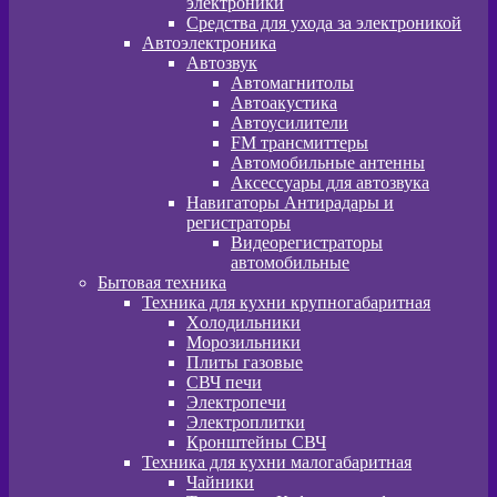
электроники
Средства для ухода за электроникой
Автоэлектроника
Автозвук
Автомагнитолы
Автоакустика
Автоусилители
FM трансмиттеры
Автомобильные антенны
Аксессуары для автозвука
Навигаторы Антирадары и
регистраторы
Видеорегистраторы
автомобильные
Бытовая техника
Техника для кухни крупногабаритная
Xолодильники
Морозильники
Плиты газовые
СВЧ печи
Электропечи
Электроплитки
Кронштейны СВЧ
Техника для кухни малогабаритная
Чайники