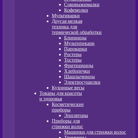
Соковыжималки
Кофемолки
Мультиварки
Другая мелкая
техника для
термической обработки
Блинницы
Мультипекари
Пароварки
Ростеры
Тостеры
Фритюрницы
Хлебопечки
Шашлычницы
Электросушилки
Кухонные весы
Товары для красоты
и здоровья
Косметические
приборы
Эпиляторы
Приборы для
стрижки волос
Машинки для стрижки волос
Триммеры