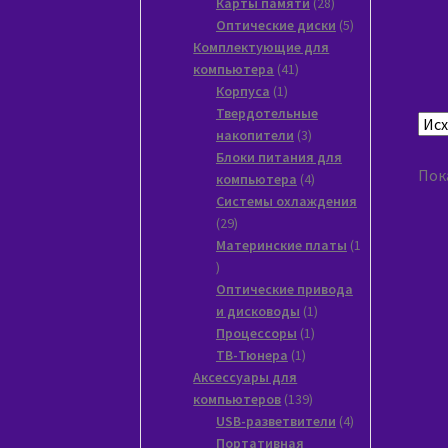
товаров
28
Карты памяти
28
товаров
5
Оптические диски
5
товаров
Комплектующие для
41
компьютера
41
1
товар
Корпуса
1
товар
Твердотельные
3
накопители
3
товара
Блоки питания для
Пока
4
компьютера
4
товара
Системы охлаждения
29
29
товаров
Материнские платы
1
1
товар
Оптические привода
1
и дисководы
1
1
товар
Процессоры
1
1
товар
ТВ-Тюнера
1
товар
Аксессуары для
139
компьютеров
139
товаров
4
USB-разветвители
4
товара
Портативная