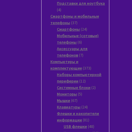
товаров
Подставки для ноутбука
4
4
товара
Смартфоны и мобильные
37
телефоны
37
товаров
24
Смартфоны
24
товара
Мобильные (сотовые)
6
телефоны
6
товаров
Аксессуары для
7
телефонов
7
товаров
Компьютеры и
373
комплектующие
373
товара
Наборы компьютерной
12
периферии
12
товаров
2
Системные блоки
2
5
товара
Мониторы
5
67
товаров
Мышки
67
товаров
24
Клавиатуры
24
товара
Флешки и накопители
81
информации
81
товар
48
USB флешки
48