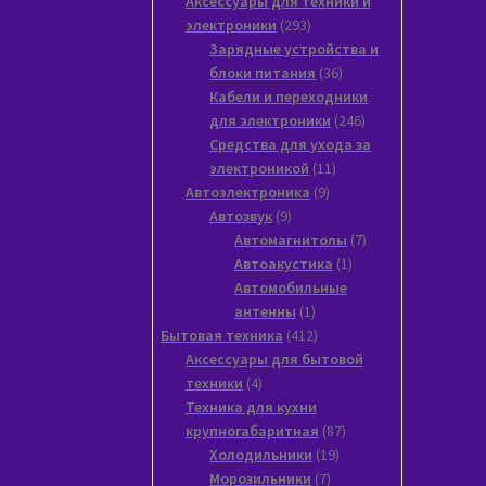
Аксессуары для техники и
293
электроники
293
товара
Зарядные устройства и
36
блоки питания
36
товаров
Кабели и переходники
246
для электроники
246
товаров
Средства для ухода за
11
электроникой
11
9
товаров
Автоэлектроника
9
9
товаров
Автозвук
9
товаров
7
Автомагнитолы
7
1
товаров
Автоакустика
1
товар
Автомобильные
1
антенны
1
товар
412
Бытовая техника
412
товаров
Аксессуары для бытовой
4
техники
4
товара
Техника для кухни
87
крупногабаритная
87
19
товаров
Xолодильники
19
7
товаров
Морозильники
7