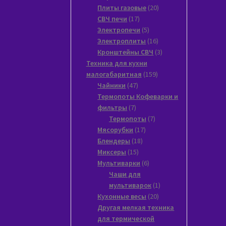
товаров
20
Плиты газовые
20
17
товаров
СВЧ печи
17
товаров
5
Электропечи
5
товаров
16
Электроплиты
16
товаров
3
Кронштейны СВЧ
3
товара
Техника для кухни
159
малогабаритная
159
47
товаров
Чайники
47
товаров
Термопоты Кофеварки и
7
фильтры
7
товаров
7
Термопоты
7
17
товаров
Мясорубки
17
18
товаров
Блендеры
18
15
товаров
Миксеры
15
товаров
6
Мультиварки
6
товаров
Чаши для
1
мультиварок
1
20
товар
Кухонные весы
20
товаров
Другая мелкая техника
для термической