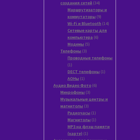
34
создания сетей
34
товара
Маршрутизаторы и
9
коммутаторы
9
товаров
14
Wi-Fi и Bluetooth
14
товаров
Сетевые карты для
6
компьютера
6
5
товаров
Модемы
5
3
товаров
Телефоны
3
товара
Проводные телефоны
1
1
товар
1
DECT телефоны
1
1
товар
АОНы
1
товар
6
Аудио Видео Фото
6
3
товаров
Микрофоны
3
товара
Музыкальные центры и
3
магнитолы
3
товара
1
Радиочасы
1
товар
1
Магнитолы
1
товар
MP3 на флэш памяти
1
(карте)
1
товар