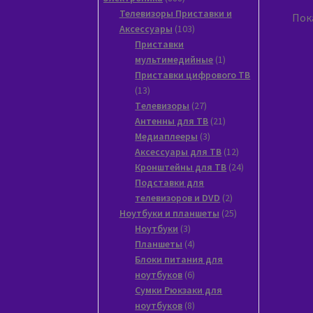
товаров
Телевизоры Приставки и
Пока
103
Аксессуары
103
товара
Приставки
1
мультимедийные
1
товар
Приставки цифрового ТВ
13
13
товаров
27
Tелевизоры
27
товаров
21
Антенны для ТВ
21
3
товар
Медиаплееры
3
товара
12
Аксессуары для ТВ
12
товаров
24
Кронштейны для ТВ
24
товара
Подставки для
2
телевизоров и DVD
2
товара
25
Ноутбуки и планшеты
25
3
товаров
Ноутбуки
3
товара
4
Планшеты
4
товара
Блоки питания для
6
ноутбуков
6
товаров
Сумки Рюкзаки для
8
ноутбуков
8