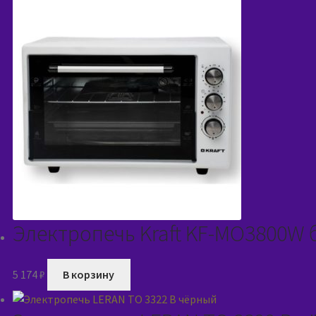
Электропечь Kraft KF-MO3800W
5 174
₽
В корзину