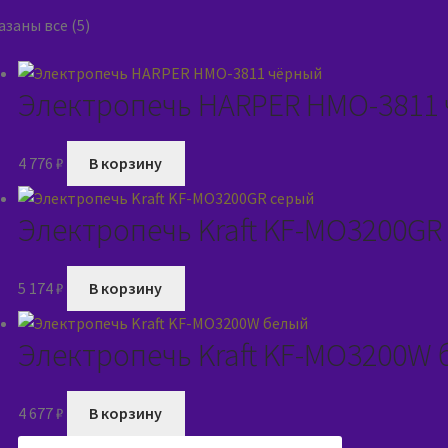
заны все (5)
Электропечь HARPER HMO-3811
4 776
₽
В корзину
Электропечь Kraft KF-MO3200GR
5 174
₽
В корзину
Электропечь Kraft KF-MO3200W
4 677
₽
В корзину