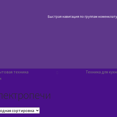
Быстрая навигация по группам номенклат
ытовая техника
Техника для кух
и
лектропечи