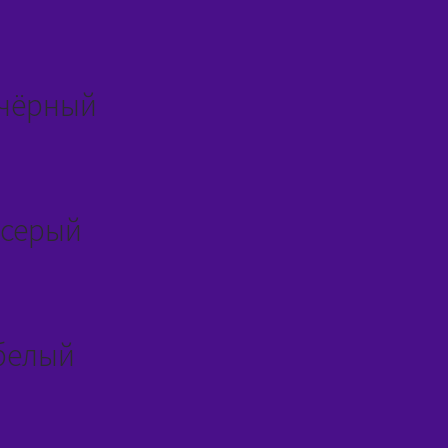
 чёрный
 серый
 белый