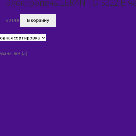
Электропечь LERAN TO 3322 B ч
6 219
₽
В корзину
заны все (5)