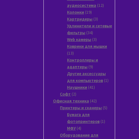
12
аудиосистема
12
19
товаров
Колонки
19
товаров
3
Картридеры
3
товара
Удлинители и сетевые
34
фильтры
34
товара
3
Web камеры
3
товара
Коврики для мышки
13
13
товаров
Контроллеры и
9
адаптеры
9
товаров
Другие аксессуары
1
для компьютеров
1
41
товар
Наушники
41
2
товар
Софт
2
товара
42
Офисная техника
42
товара
5
Принтеры и сканеры
5
товаров
Бумага для
1
фотопринтеров
1
4
товар
МФУ
4
товара
Оборудование для