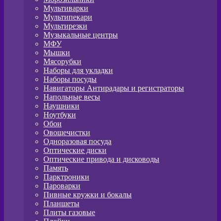
Мультиварки
Мультипекари
Мультирезки
Музыкальные центры
МФУ
Мышки
Мясорубки
Наборы для укладки
Наборы посуды
Навигаторы Антирадары и регистраторы
Напольные весы
Наушники
Ноутбуки
Обои
Овощечистки
Одноразовая посуда
Оптические диски
Оптические привода и дисководы
Память
Парктроники
Пароварки
Пивные кружки и бокалы
Планшеты
Плиты газовые