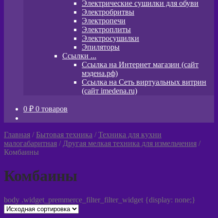
Электрические сушилки для обуви
Электробритвы
Электропечи
Электроплиты
Электросушилки
Эпиляторы
Ссылки ...
Ссылка на Интернет магазин (сайт
мэдена.рф)
Ссылка на Сеть виртуальных витрин
(сайт imedena.ru)
0
₽
0 товаров
Главная
/
Бытовая техника
/
Техника для кухни
малогабаритная
/
Другая мелкая техника для измельчения
/
Комбаины
Комбаины
body .widget_premmerce_filter_filter_widget {display: none;}