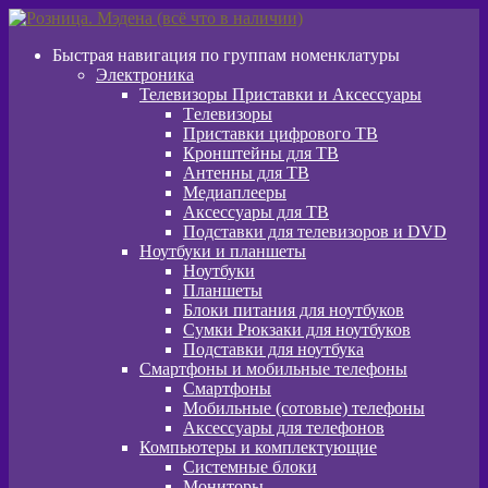
Перейти
Перейти
к
к
Быстрая навигация по группам номенклатуры
навигации
содержимому
Электроника
Телевизоры Приставки и Аксессуары
Tелевизоры
Приставки цифрового ТВ
Кронштейны для ТВ
Антенны для ТВ
Медиаплееры
Аксессуары для ТВ
Подставки для телевизоров и DVD
Ноутбуки и планшеты
Ноутбуки
Планшеты
Блоки питания для ноутбуков
Сумки Рюкзаки для ноутбуков
Подставки для ноутбука
Смартфоны и мобильные телефоны
Смартфоны
Мобильные (сотовые) телефоны
Аксессуары для телефонов
Компьютеры и комплектующие
Системные блоки
Мониторы