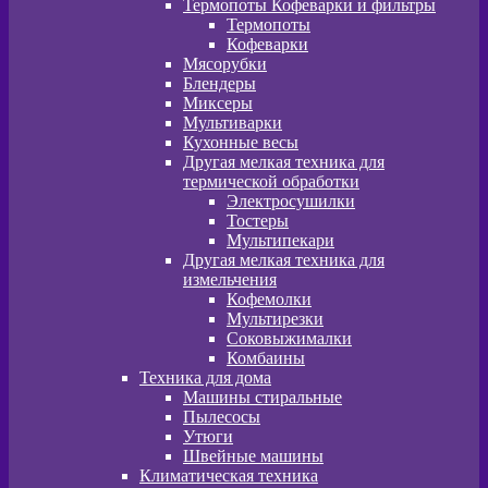
Термопоты Кофеварки и фильтры
Термопоты
Кофеварки
Мясорубки
Блендеры
Миксеры
Мультиварки
Кухонные весы
Другая мелкая техника для
термической обработки
Электросушилки
Тостеры
Мультипекари
Другая мелкая техника для
измельчения
Кофемолки
Мультирезки
Соковыжималки
Комбаины
Техника для дома
Машины стиральные
Пылесосы
Утюги
Швейные машины
Климатическая техника