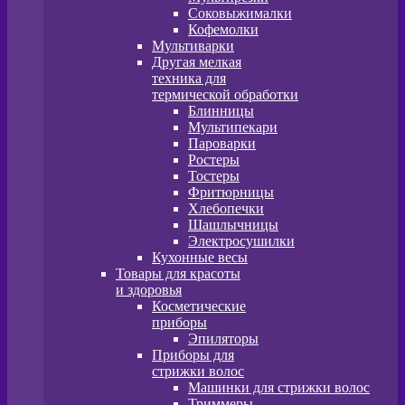
Соковыжималки
Кофемолки
Мультиварки
Другая мелкая
техника для
термической обработки
Блинницы
Мультипекари
Пароварки
Ростеры
Тостеры
Фритюрницы
Хлебопечки
Шашлычницы
Электросушилки
Кухонные весы
Товары для красоты
и здоровья
Косметические
приборы
Эпиляторы
Приборы для
стрижки волос
Машинки для стрижки волос
Триммеры