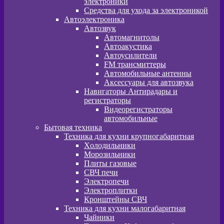
электроники
Средства для ухода за электроникой
Автоэлектроника
Автозвук
Автомагнитолы
Автоакустика
Автоусилители
FM трансмиттеры
Автомобильные антенны
Аксессуары для автозвука
Навигаторы Антирадары и
регистраторы
Видеорегистраторы
автомобильные
Бытовая техника
Техника для кухни крупногабаритная
Xолодильники
Морозильники
Плиты газовые
СВЧ печи
Электропечи
Электроплитки
Кронштейны СВЧ
Техника для кухни малогабаритная
Чайники