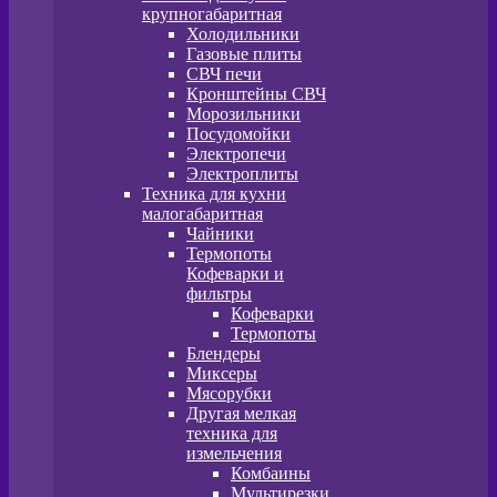
крупногабаритная
Холодильники
Газовые плиты
СВЧ печи
Кронштейны СВЧ
Морозильники
Посудомойки
Электропечи
Электроплиты
Техника для кухни
малогабаритная
Чайники
Термопоты
Кофеварки и
фильтры
Кофеварки
Термопоты
Блендеры
Миксеры
Мясорубки
Другая мелкая
техника для
измельчения
Комбаины
Мультирезки