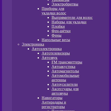
Электробритвы
Приборы для
укладки волос
Выпрямители для волос
Наборы для укладки
Плойки
Фен-щётки
Фены
Напольные весы
Электроника
Автоэлектроника
Автотелевизоры
Автозвук
FM трансмиттеры
Автоакустика
Автомагнитолы
Автомобильные
антенны
Автоусилители
Аксессуары для
автозвука
Навигаторы
Антирадары и
регистраторы