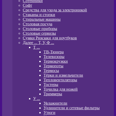
Сотейники
Софт
Средства для ухода за электроникой
Стаканы и стопки
Стиральные машины
Столовая посуда
Столовые приборы
Столовые сервизы
Сумки Рюкзаки для ноутбуков
Далее ... Т, У, Ф ...
T ...
ТВ-Тюнера
Телевизоры
Термокружки
Термопоты
Термосы
Тёрки и измельчители
Тепловентиляторы
Тостеры
Точилка для ножей
Триммеры
У ...
Увлажнители
Удлинители и сетевые фильтры
Утюги