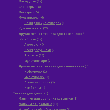
17
товаров
Мясорубки
17
18
товаров
Блендеры
18
15
товаров
Миксеры
15
товаров
6
Мультиварки
6
товаров
1
Чаши для мультиварок
1
20
товар
Кухонные весы
20
товаров
Другая мелкая техника для термической
22
обработки
22
товара
4
Аэрогрили
4
товара
2
Электросушилки
2
14
товара
Тостеры
14
товаров
2
Мультипекари
2
товара
7
Другая мелкая техника для измельчения
7
1
товаров
Кофемолки
1
товар
3
Мультирезки
3
товара
2
Соковыжималки
2
1
товара
Комбаины
1
товар
71
Техника для дома
71
товар
1
Машинки для удаления катышков
1
13
товар
Машины стиральные
13
товаров
6
Устройства обработки паром
6