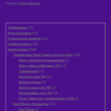
Рубрика:
Без рубрики
27
Телевизоры
27
товаров
19
Холодильники
19
товаров
13
Стиральные машины
13
20
товаров
Газовые плиты
20
888
товаров
Электроника
888
товаров
103
Телевизоры Приставки и Аксессуары
103
1
товара
Приставки мультимедийные
1
13
товар
Приставки цифрового ТВ
13
27
товаров
Tелевизоры
27
товаров
21
Антенны для ТВ
21
3
товар
Медиаплееры
3
товара
12
Аксессуары для ТВ
12
товаров
24
Кронштейны для ТВ
24
товара
2
Подставки для телевизоров и DVD
2
25
товара
Ноутбуки и планшеты
25
3
товаров
Ноутбуки
3