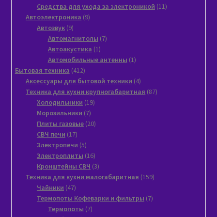
11
товаров
Средства для ухода за электроникой
11
9
товаров
Автоэлектроника
9
9
товаров
Автозвук
9
товаров
7
Автомагнитолы
7
1
товаров
Автоакустика
1
товар
1
Автомобильные антенны
1
412
товар
Бытовая техника
412
товаров
4
Аксессуары для бытовой техники
4
товара
87
Техника для кухни крупногабаритная
87
19
товаров
Xолодильники
19
7
товаров
Морозильники
7
товаров
20
Плиты газовые
20
17
товаров
СВЧ печи
17
товаров
5
Электропечи
5
товаров
16
Электроплиты
16
товаров
3
Кронштейны СВЧ
3
товара
159
Техника для кухни малогабаритная
159
47
товаров
Чайники
47
товаров
7
Термопоты Кофеварки и фильтры
7
7
товаров
Термопоты
7