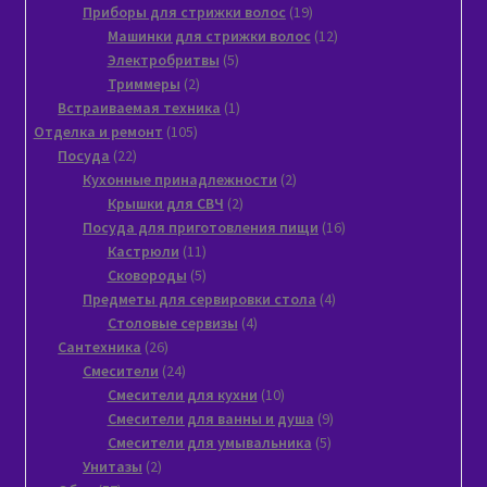
товаров
19
Приборы для стрижки волос
19
товаров
12
Машинки для стрижки волос
12
5
товаров
Электробритвы
5
2
товаров
Триммеры
2
товара
1
Встраиваемая техника
1
105
товар
Отделка и ремонт
105
22
товаров
Посуда
22
товара
2
Кухонные принадлежности
2
2
товара
Крышки для СВЧ
2
товара
16
Посуда для приготовления пищи
16
11
товаров
Кастрюли
11
товаров
5
Сковороды
5
товаров
4
Предметы для сервировки стола
4
4
товара
Столовые сервизы
4
26
товара
Сантехника
26
товаров
24
Смесители
24
товара
10
Смесители для кухни
10
товаров
9
Смесители для ванны и душа
9
5
товаров
Смесители для умывальника
5
2
товаров
Унитазы
2