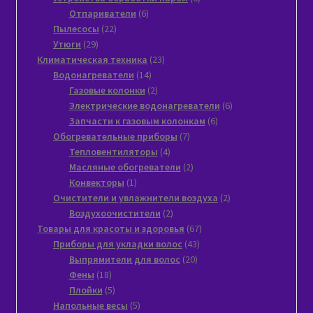
6
товаров
Отпариватели
6
22
товаров
Пылесосы
22
29
товара
Утюги
29
товаров
23
Климатическая техника
23
14
товара
Водонагреватели
14
товаров
2
Газовые колонки
2
товара
6
Электрические водонагреватели
6
6
товаров
Запчасти к газовым колонкам
6
7
товаров
Обогревательные приборы
7
4
товаров
Тепловентиляторы
4
товара
2
Масляные обогреватели
2
1
товара
Конвекторы
1
товар
2
Очистители и увлажнители воздуха
2
2
товара
Воздухоочистители
2
товара
67
Товары для красоты и здоровья
67
43
товаров
Приборы для укладки волос
43
20
товара
Выпрямители для волос
20
18
товаров
Фены
18
товаров
5
Плойки
5
товаров
5
Напольные весы
5