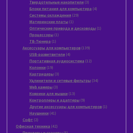
товар
3
Твердотельные накопители
3
товара
4
Блоки питания для компьютера
4
29
товара
Системы охлаждения
29
1
товаров
Материнские платы
1
товар
1
Оптические привода и дисководы
1
1
товар
Процессоры
1
1
товар
ТВ-Тюнера
1
товар
139
Аксессуары для компьютеров
139
4
товаров
USB-разветвители
4
товара
12
Портативная аудиосистема
12
19
товаров
Колонки
19
товаров
3
Картридеры
3
товара
34
Удлинители и сетевые фильтры
34
3
товара
Web камеры
3
товара
13
Коврики для мышки
13
товаров
9
Контроллеры и адаптеры
9
товаров
1
Другие аксессуары для компьютеров
1
41
товар
Наушники
41
2
товар
Софт
2
товара
42
Офисная техника
42
товара
5
Принтеры и сканеры
5