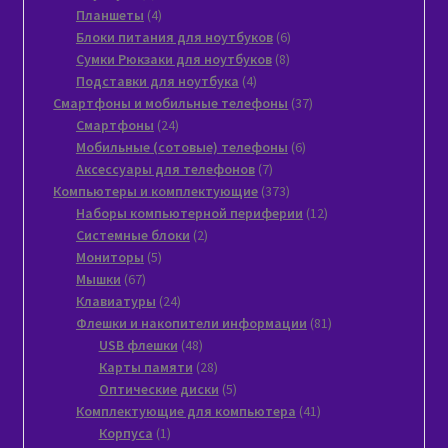
товара
4
Планшеты
4
товара
6
Блоки питания для ноутбуков
6
8
товаров
Сумки Рюкзаки для ноутбуков
8
4
товаров
Подставки для ноутбука
4
товара
37
Смартфоны и мобильные телефоны
37
24
товаров
Смартфоны
24
товара
6
Мобильные (сотовые) телефоны
6
7
товаров
Аксессуары для телефонов
7
товаров
373
Компьютеры и комплектующие
373
товара
12
Наборы компьютерной периферии
12
2
товаров
Системные блоки
2
5
товара
Мониторы
5
67
товаров
Мышки
67
товаров
24
Клавиатуры
24
товара
81
Флешки и накопители информации
81
48
товар
USB флешки
48
товаров
28
Карты памяти
28
товаров
5
Оптические диски
5
товаров
41
Комплектующие для компьютера
41
1
товар
Корпуса
1