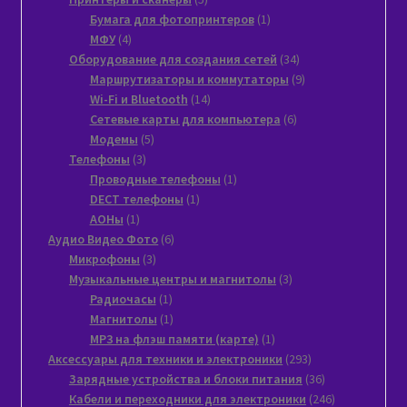
товаров
1
Бумага для фотопринтеров
1
4
товар
МФУ
4
товара
34
Оборудование для создания сетей
34
товара
9
Маршрутизаторы и коммутаторы
9
14
товаров
Wi-Fi и Bluetooth
14
товаров
6
Сетевые карты для компьютера
6
5
товаров
Модемы
5
3
товаров
Телефоны
3
товара
1
Проводные телефоны
1
1
товар
DECT телефоны
1
1
товар
АОНы
1
товар
6
Аудио Видео Фото
6
3
товаров
Микрофоны
3
товара
3
Музыкальные центры и магнитолы
3
1
товара
Радиочасы
1
товар
1
Магнитолы
1
товар
1
MP3 на флэш памяти (карте)
1
товар
293
Аксессуары для техники и электроники
293
товара
36
Зарядные устройства и блоки питания
36
товаров
246
Кабели и переходники для электроники
246