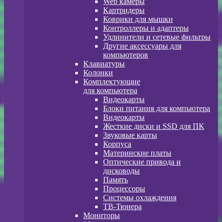
Web камеры
Картридеры
Коврики для мышки
Контроллеры и адаптеры
Удлинители и сетевые фильтры
Другие аксессуары для
компьютеров
Клавиатуры
Колонки
Комплектующие
для компьютера
Видеокарты
Блоки питания для компьютера
Видеокарты
Жесткие диски и SSD для ПК
Звуковые карты
Корпуса
Материнские платы
Оптические привода и
дисководы
Память
Процессоры
Системы охлаждения
ТВ-Тюнера
Мониторы