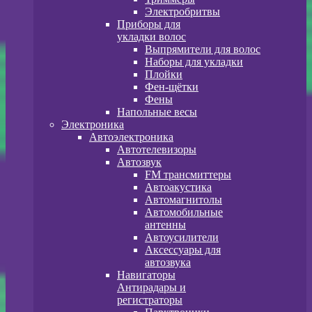
Электробритвы
Приборы для
укладки волос
Выпрямители для волос
Наборы для укладки
Плойки
Фен-щётки
Фены
Напольные весы
Электроника
Автоэлектроника
Автотелевизоры
Автозвук
FM трансмиттеры
Автоакустика
Автомагнитолы
Автомобильные
антенны
Автоусилители
Аксессуары для
автозвука
Навигаторы
Антирадары и
регистраторы