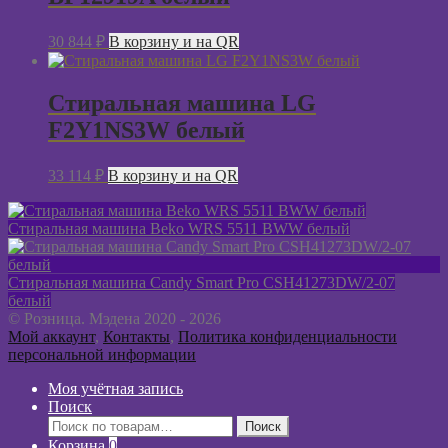
30 844
₽
В корзину и на QR
Стиральная машина LG
F2Y1NS3W белый
33 114
₽
В корзину и на QR
Стиральная машина Beko WRS 5511 BWW белый
Стиральная машина Candy Smart Pro CSH41273DW/2-07
белый
© Розница. Мэдена 2020 - 2026
Мой аккаунт
,
Контакты
,
Политика конфиденциальности
персональной информации
Моя учётная запись
Поиск
Искать:
Поиск
Корзина
0