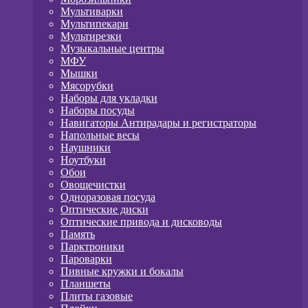
Мультиварки
Мультипекари
Мультирезки
Музыкальные центры
МФУ
Мышки
Мясорубки
Наборы для укладки
Наборы посуды
Навигаторы Антирадары и регистраторы
Напольные весы
Наушники
Ноутбуки
Обои
Овощечистки
Одноразовая посуда
Оптические диски
Оптические привода и дисководы
Память
Парктроники
Пароварки
Пивные кружки и бокалы
Планшеты
Плиты газовые