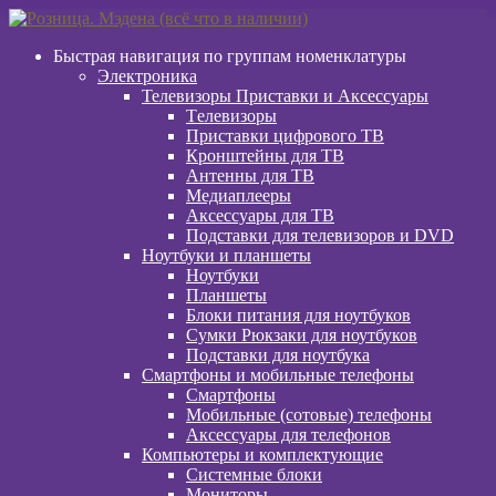
Перейти
Перейти
к
к
Быстрая навигация по группам номенклатуры
навигации
содержимому
Электроника
Телевизоры Приставки и Аксессуары
Tелевизоры
Приставки цифрового ТВ
Кронштейны для ТВ
Антенны для ТВ
Медиаплееры
Аксессуары для ТВ
Подставки для телевизоров и DVD
Ноутбуки и планшеты
Ноутбуки
Планшеты
Блоки питания для ноутбуков
Сумки Рюкзаки для ноутбуков
Подставки для ноутбука
Смартфоны и мобильные телефоны
Смартфоны
Мобильные (сотовые) телефоны
Аксессуары для телефонов
Компьютеры и комплектующие
Системные блоки
Мониторы