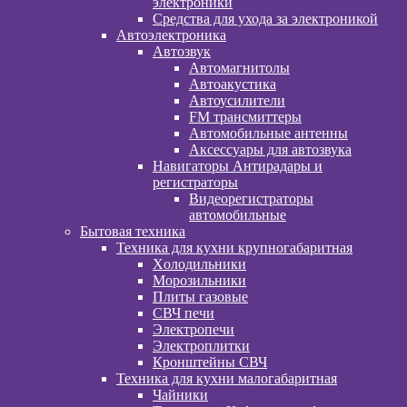
электроники
Средства для ухода за электроникой
Автоэлектроника
Автозвук
Автомагнитолы
Автоакустика
Автоусилители
FM трансмиттеры
Автомобильные антенны
Аксессуары для автозвука
Навигаторы Антирадары и
регистраторы
Видеорегистраторы
автомобильные
Бытовая техника
Техника для кухни крупногабаритная
Xолодильники
Морозильники
Плиты газовые
СВЧ печи
Электропечи
Электроплитки
Кронштейны СВЧ
Техника для кухни малогабаритная
Чайники