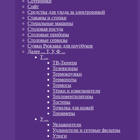
Сотейники
Софт
Средства для ухода за электроникой
Стаканы и стопки
Стиральные машины
Столовая посуда
Столовые приборы
Столовые сервизы
Сумки Рюкзаки для ноутбуков
Далее ... Т, У, Ф ...
T ...
ТВ-Тюнера
Телевизоры
Термокружки
Термопоты
Термосы
Тёрки и измельчители
Тепловентиляторы
Тостеры
Точилка для ножей
Триммеры
У ...
Увлажнители
Удлинители и сетевые фильтры
Утюги