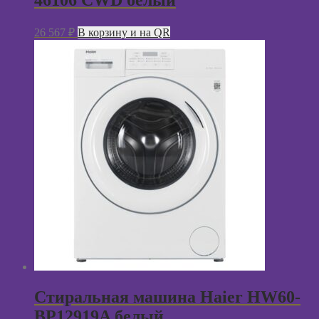
46106 CWD белый
26 567
₽
В корзину и на QR
Стиральная машина Haier HW60-
BP12919A белый