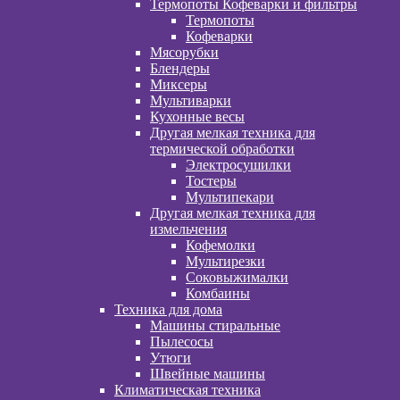
Термопоты Кофеварки и фильтры
Термопоты
Кофеварки
Мясорубки
Блендеры
Миксеры
Мультиварки
Кухонные весы
Другая мелкая техника для
термической обработки
Электросушилки
Тостеры
Мультипекари
Другая мелкая техника для
измельчения
Кофемолки
Мультирезки
Соковыжималки
Комбаины
Техника для дома
Машины стиральные
Пылесосы
Утюги
Швейные машины
Климатическая техника