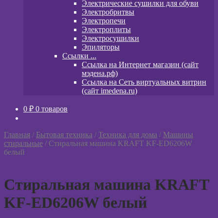
Электрические сушилки для обуви
Электробритвы
Электропечи
Электроплиты
Электросушилки
Эпиляторы
Ссылки ...
Ссылка на Интернет магазин (сайт
мэдена.рф)
Ссылка на Сеть виртуальных витрин
(сайт imedena.ru)
0
₽
0 товаров
Главная
/
Бытовая техника
/
Техника для дома
/
Машины
стиральные
/
Стиральная машина KRAFT KF-ED6206W
белый
Стиральная машина KRAFT
KF-ED6206W белый