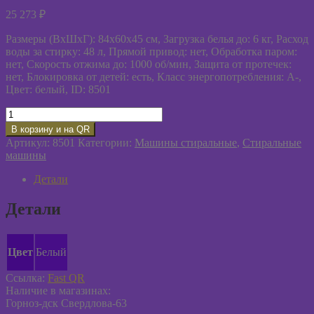
25 273
₽
Размеры (ВxШxГ): 84x60x45 см, Загрузка белья до: 6 кг, Расход
воды за стирку: 48 л, Прямой привод: нет, Обработка паром:
нет, Скорость отжима до: 1000 об/мин, Защита от протечек:
нет, Блокировка от детей: есть, Класс энергопотребления: А-,
Цвет: белый, ID: 8501
Количество
товара
В корзину и на QR
Стиральная
Артикул:
8501
Категории:
Машины стиральные
,
Стиральные
машина
машины
KRAFT
KF-
Детали
ED6206W
белый
Детали
Цвет
Белый
Ссылка:
Fast QR
Наличие в магазинах:
Горноз-дск Свердлова-63