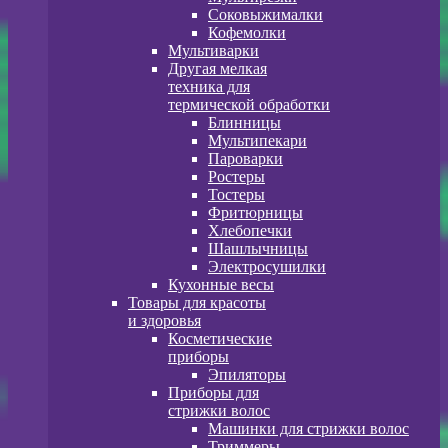
Соковыжималки
Кофемолки
Мультиварки
Другая мелкая
техника для
термической обработки
Блинницы
Мультипекари
Пароварки
Ростеры
Тостеры
Фритюрницы
Хлебопечки
Шашлычницы
Электросушилки
Кухонные весы
Товары для красоты
и здоровья
Косметические
приборы
Эпиляторы
Приборы для
стрижки волос
Машинки для стрижки волос
Триммеры