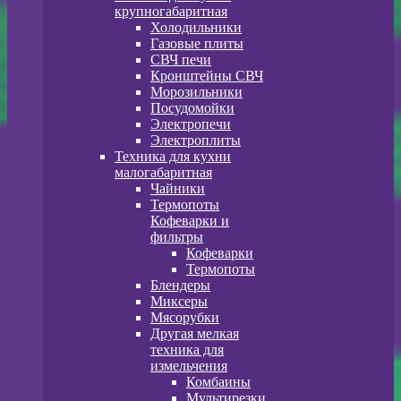
крупногабаритная
Холодильники
Газовые плиты
СВЧ печи
Кронштейны СВЧ
Морозильники
Посудомойки
Электропечи
Электроплиты
Техника для кухни
малогабаритная
Чайники
Термопоты
Кофеварки и
фильтры
Кофеварки
Термопоты
Блендеры
Миксеры
Мясорубки
Другая мелкая
техника для
измельчения
Комбаины
Мультирезки