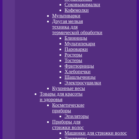
Соковыжималки
Кофемолки
Мультиварки
Другая мелкая
техника для
термической обработки
Блинницы
Мультипекари
Пароварки
Ростеры
Тостеры
Фритюрницы
Хлебопечки
Шашлычницы
Электросушилки
Кухонные весы
Товары для красоты
и здоровья
Косметические
приборы
Эпиляторы
Приборы для
стрижки волос
Машинки для стрижки волос
Триммеры