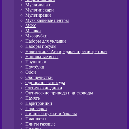
Мультиварки
Мультипекари
Мультирезки
Музыкальные центры
МФУ
Мышки
Мясорубки
Наборы для укладки
Наборы посуды
Навигаторы Антирадары и регистраторы
Напольные весы
Наушники
Ноутбуки
Обои
Овощечистки
Одноразовая посуда
Оптические диски
Оптические привода и дисководы
Память
Парктроники
Пароварки
Пивные кружки и бокалы
Планшеты
Плиты газовые