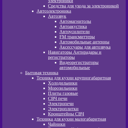
электроники
Средства для ухода за электроникой
Автоэлектроника
Автозвук
Автомагнитолы
Автоакустика
Автоусилители
FM трансмиттеры
Автомобильные антенны
Аксессуары для автозвука
Навигаторы Антирадары и
регистраторы
Видеорегистраторы
автомобильные
Бытовая техника
Техника для кухни крупногабаритная
Xолодильники
Морозильники
Плиты газовые
СВЧ печи
Электропечи
Электроплитки
Кронштейны СВЧ
Техника для кухни малогабаритная
Чайники