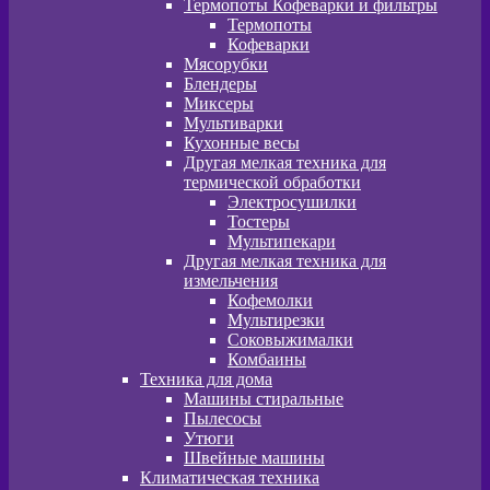
Термопоты Кофеварки и фильтры
Термопоты
Кофеварки
Мясорубки
Блендеры
Миксеры
Мультиварки
Кухонные весы
Другая мелкая техника для
термической обработки
Электросушилки
Тостеры
Мультипекари
Другая мелкая техника для
измельчения
Кофемолки
Мультирезки
Соковыжималки
Комбаины
Техника для дома
Машины стиральные
Пылесосы
Утюги
Швейные машины
Климатическая техника