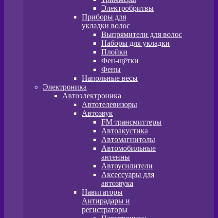
Электробритвы
Приборы для
укладки волос
Выпрямители для волос
Наборы для укладки
Плойки
Фен-щётки
Фены
Напольные весы
Электроника
Автоэлектроника
Автотелевизоры
Автозвук
FM трансмиттеры
Автоакустика
Автомагнитолы
Автомобильные
антенны
Автоусилители
Аксессуары для
автозвука
Навигаторы
Антирадары и
регистраторы