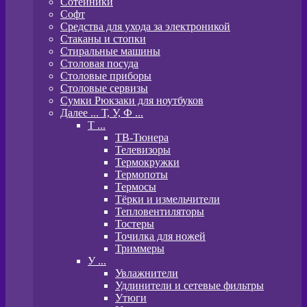
Сотейники
Софт
Средства для ухода за электроникой
Стаканы и стопки
Стиральные машины
Столовая посуда
Столовые приборы
Столовые сервизы
Сумки Рюкзаки для ноутбуков
Далее ... Т, У, Ф ...
T ...
ТВ-Тюнера
Телевизоры
Термокружки
Термопоты
Термосы
Тёрки и измельчители
Тепловентиляторы
Тостеры
Точилка для ножей
Триммеры
У ...
Увлажнители
Удлинители и сетевые фильтры
Утюги