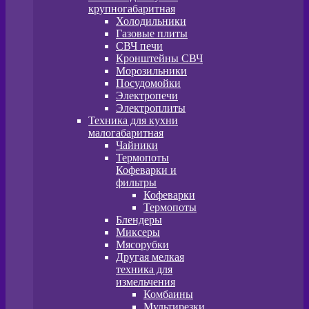
крупногабаритная
Холодильники
Газовые плиты
СВЧ печи
Кронштейны СВЧ
Морозильники
Посудомойки
Электропечи
Электроплиты
Техника для кухни
малогабаритная
Чайники
Термопоты
Кофеварки и
фильтры
Кофеварки
Термопоты
Блендеры
Миксеры
Мясорубки
Другая мелкая
техника для
измельчения
Комбаины
Мультирезки