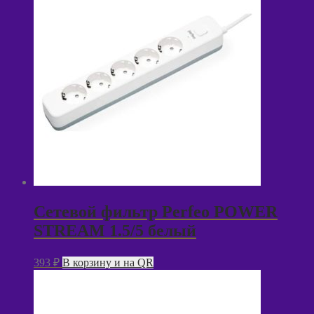
Сетевой фильтр Perfeo POWER
STREAM 1.5/5 белый
393
₽
В корзину и на QR