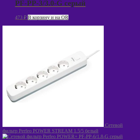
PF-PP-3/3.0-G серый
473
₽
В корзину и на QR
Сетевой
фильтр Perfeo POWER STREAM 1.5/5 белый