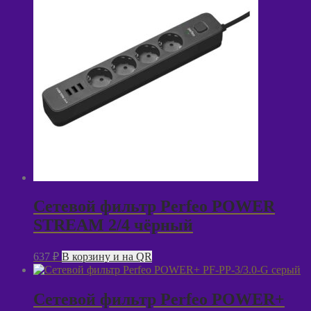
Сетевой фильтр Perfeo POWER
STREAM 2/4 чёрный
637
₽
В корзину и на QR
Сетевой фильтр Perfeo POWER+