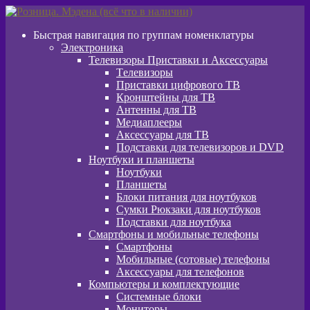
Перейти
Перейти
к
к
Быстрая навигация по группам номенклатуры
навигации
содержимому
Электроника
Телевизоры Приставки и Аксессуары
Tелевизоры
Приставки цифрового ТВ
Кронштейны для ТВ
Антенны для ТВ
Медиаплееры
Аксессуары для ТВ
Подставки для телевизоров и DVD
Ноутбуки и планшеты
Ноутбуки
Планшеты
Блоки питания для ноутбуков
Сумки Рюкзаки для ноутбуков
Подставки для ноутбука
Смартфоны и мобильные телефоны
Смартфоны
Мобильные (сотовые) телефоны
Аксессуары для телефонов
Компьютеры и комплектующие
Системные блоки
Мониторы