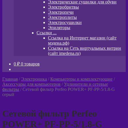
Электрические сушилки для обуви
Электробритвы
Электропечи
Электроплиты
Электросушилки
Эпиляторы
Ссылки ...
Ссылка на Интернет магазин (сайт
мэдена.рф)
Ссылка на Сеть виртуальных витрин
(сайт imedena.ru)
0
₽
0 товаров
Главная
/
Электроника
/
Компьютеры и комплектующие
/
Аксессуары для компьютеров
/
Удлинители и сетевые
фильтры
/
Сетевой фильтр Perfeo POWER+ PF-PP-5/1.8-G
серый
Сетевой фильтр Perfeo
POWER+ PF-PP-5/1.8-G