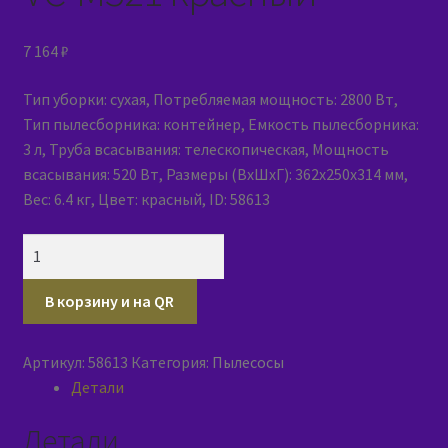
7 164
₽
Тип уборки: сухая, Потребляемая мощность: 2800 Вт,
Тип пылесборника: контейнер, Емкость пылесборника:
3 л, Труба всасывания: телескопическая, Мощность
всасывания: 520 Вт, Размеры (ВxШxГ): 362х250х314 мм,
Вес: 6.4 кг, Цвет: красный, ID: 58613
Количество
товара
Пылесос
В корзину и на QR
ESPERANZA
VC-
Артикул:
58613
Категория:
Пылесосы
M321
Детали
красный
Детали