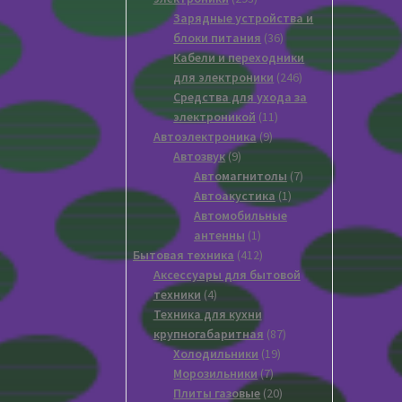
товара
Зарядные устройства и
36
блоки питания
36
товаров
Кабели и переходники
246
для электроники
246
товаров
Средства для ухода за
11
электроникой
11
9
товаров
Автоэлектроника
9
9
товаров
Автозвук
9
товаров
7
Автомагнитолы
7
1
товаров
Автоакустика
1
товар
Автомобильные
1
антенны
1
товар
412
Бытовая техника
412
товаров
Аксессуары для бытовой
4
техники
4
товара
Техника для кухни
87
крупногабаритная
87
19
товаров
Xолодильники
19
7
товаров
Морозильники
7
товаров
20
Плиты газовые
20