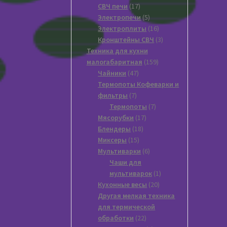
17
товаров
СВЧ печи
17
товаров
5
Электропечи
5
товаров
16
Электроплиты
16
товаров
3
Кронштейны СВЧ
3
товара
Техника для кухни
159
малогабаритная
159
47
товаров
Чайники
47
товаров
Термопоты Кофеварки и
7
фильтры
7
товаров
7
Термопоты
7
17
товаров
Мясорубки
17
18
товаров
Блендеры
18
15
товаров
Миксеры
15
товаров
6
Мультиварки
6
товаров
Чаши для
1
мультиварок
1
20
товар
Кухонные весы
20
товаров
Другая мелкая техника
для термической
22
обработки
22