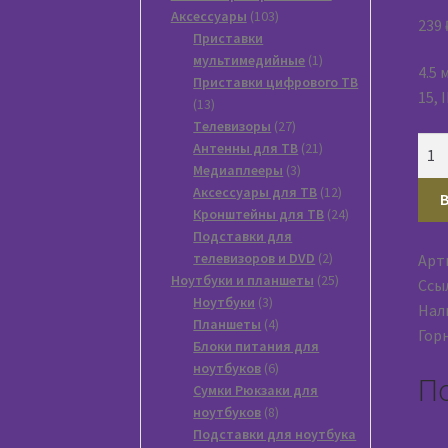
103
Аксессуары
103
239
товара
Приставки
1
мультимедийные
1
4.5 
товар
Приставки цифрового ТВ
15, 
13
13
товаров
27
Tелевизоры
27
Кол
товаров
21
Антенны для ТВ
21
тов
3
товар
Медиаплееры
3
товара
12
Аксессуары для ТВ
12
Каб
товаров
24
Кронштейны для ТВ
24
пит
товара
Подставки для
4.5м
2
телевизоров и DVD
2
Арт
Cabl
товара
25
Ноутбуки и планшеты
25
Ссы
PC-
3
товаров
Ноутбуки
3
Нали
189-
товара
4
Планшеты
4
Гор
15
товара
Блоки питания для
6
чёр
ноутбуков
6
П
товаров
Сумки Рюкзаки для
8
ноутбуков
8
товаров
Подставки для ноутбука