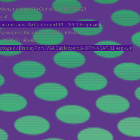
ель питания 3м Cablexpert PC-189-10 чёрный
еходник DisplayPort-VGA Cablexpert A-DPM-VGAF-01 чёрный