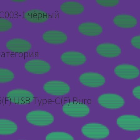
C003-1 чёрный
категория
(F) USB Type-C(F) Buro