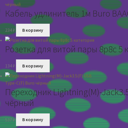
Кабель удлинитель 1м Buro BAA
234
₽
В корзину
Розетка для витой пары 8р8с 5 
134
₽
В корзину
Переходник Lightning(M)-Jack3.5
чёрный
537
₽
В корзину