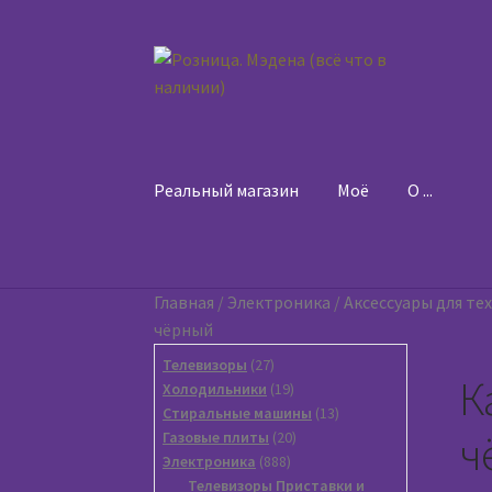
Перейти
Перейти
к
к
навигации
содержимому
Реальный магазин
Моё
O ...
Главная
/
Электроника
/
Аксессуары для те
чёрный
27
Телевизоры
27
К
товаров
19
Холодильники
19
товаров
13
Стиральные машины
13
ч
20
товаров
Газовые плиты
20
888
товаров
Электроника
888
товаров
Телевизоры Приставки и