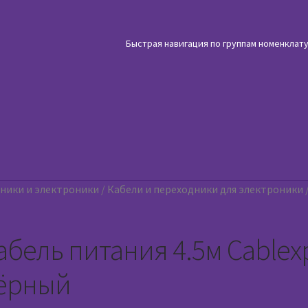
Быстрая навигация по группам номенклат
хники и электроники
/
Кабели и переходники для электроники
абель питания 4.5м Cablexp
ёрный