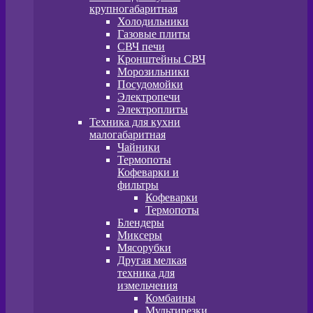
крупногабаритная
Холодильники
Газовые плиты
СВЧ печи
Кронштейны СВЧ
Морозильники
Посудомойки
Электропечи
Электроплиты
Техника для кухни
малогабаритная
Чайники
Термопоты
Кофеварки и
фильтры
Кофеварки
Термопоты
Блендеры
Миксеры
Мясорубки
Другая мелкая
техника для
измельчения
Комбаины
Мультирезки