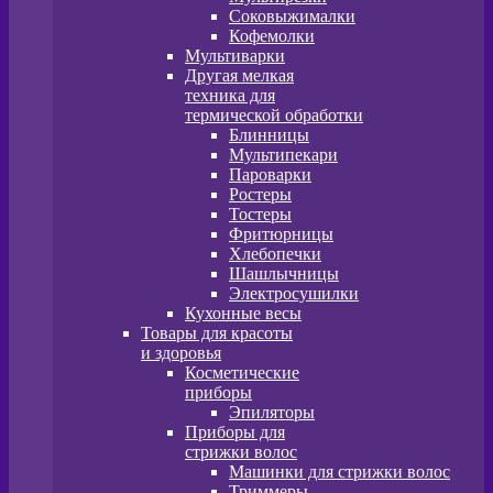
Соковыжималки
Кофемолки
Мультиварки
Другая мелкая
техника для
термической обработки
Блинницы
Мультипекари
Пароварки
Ростеры
Тостеры
Фритюрницы
Хлебопечки
Шашлычницы
Электросушилки
Кухонные весы
Товары для красоты
и здоровья
Косметические
приборы
Эпиляторы
Приборы для
стрижки волос
Машинки для стрижки волос
Триммеры