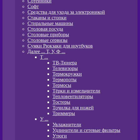
Сотейники
Софт
Средства для ухода за электроникой
Стаканы и стопки
Стиральные машины
Столовая посуда
Столовые приборы
Столовые сервизы
Сумки Рюкзаки для ноутбуков
Далее ... Т, У, Ф ...
T ...
ТВ-Тюнера
Телевизоры
Термокружки
Термопоты
Термосы
Тёрки и измельчители
Тепловентиляторы
Тостеры
Точилка для ножей
Триммеры
У ...
Увлажнители
Удлинители и сетевые фильтры
Утюги