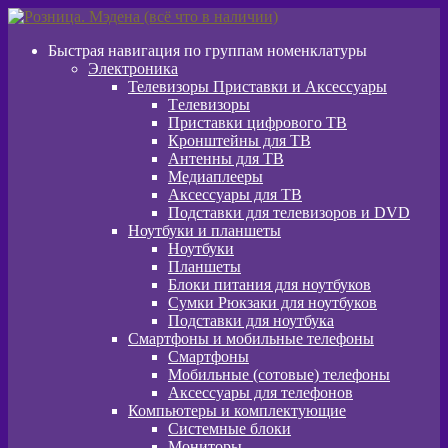
Перейти
Перейти
к
к
Быстрая навигация по группам номенклатуры
навигации
содержимому
Электроника
Телевизоры Приставки и Аксессуары
Tелевизоры
Приставки цифрового ТВ
Кронштейны для ТВ
Антенны для ТВ
Медиаплееры
Аксессуары для ТВ
Подставки для телевизоров и DVD
Ноутбуки и планшеты
Ноутбуки
Планшеты
Блоки питания для ноутбуков
Сумки Рюкзаки для ноутбуков
Подставки для ноутбука
Смартфоны и мобильные телефоны
Смартфоны
Мобильные (сотовые) телефоны
Аксессуары для телефонов
Компьютеры и комплектующие
Системные блоки
Мониторы