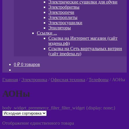
Электрические сушилки для обуви
Электробритвы
Электропечи
Электроплиты
Электросушилки
Эпиляторы
Ссылки ...
Ссылка на Интернет магазин (сайт
мэдена.рф)
Ссылка на Сеть виртуальных витрин
(сайт imedena.ru)
0
₽
0 товаров
Главная
/
Электроника
/
Офисная техника
/
Телефоны
/
АОНы
АОНы
body .widget_premmerce_filter_filter_widget {display: none;}
Отображение единственного товара