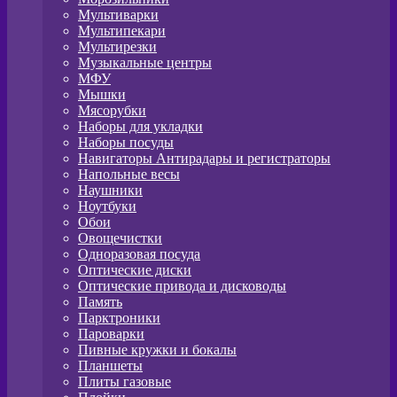
Мультиварки
Мультипекари
Мультирезки
Музыкальные центры
МФУ
Мышки
Мясорубки
Наборы для укладки
Наборы посуды
Навигаторы Антирадары и регистраторы
Напольные весы
Наушники
Ноутбуки
Обои
Овощечистки
Одноразовая посуда
Оптические диски
Оптические привода и дисководы
Память
Парктроники
Пароварки
Пивные кружки и бокалы
Планшеты
Плиты газовые