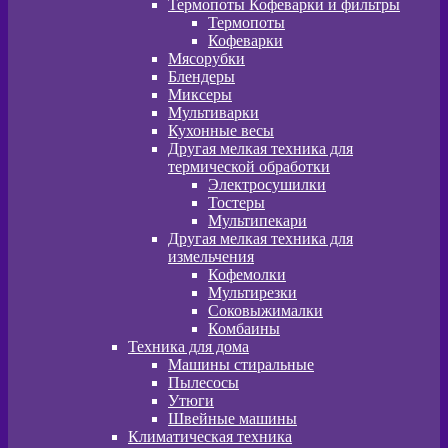
Термопоты Кофеварки и фильтры
Термопоты
Кофеварки
Мясорубки
Блендеры
Миксеры
Мультиварки
Кухонные весы
Другая мелкая техника для
термической обработки
Электросушилки
Тостеры
Мультипекари
Другая мелкая техника для
измельчения
Кофемолки
Мультирезки
Соковыжималки
Комбаины
Техника для дома
Машины стиральные
Пылесосы
Утюги
Швейные машины
Климатическая техника