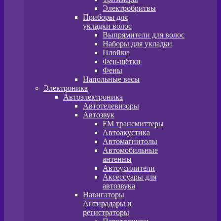
Электробритвы
Приборы для
укладки волос
Выпрямители для волос
Наборы для укладки
Плойки
Фен-щётки
Фены
Напольные весы
Электроника
Автоэлектроника
Автотелевизоры
Автозвук
FM трансмиттеры
Автоакустика
Автомагнитолы
Автомобильные
антенны
Автоусилители
Аксессуары для
автозвука
Навигаторы
Антирадары и
регистраторы