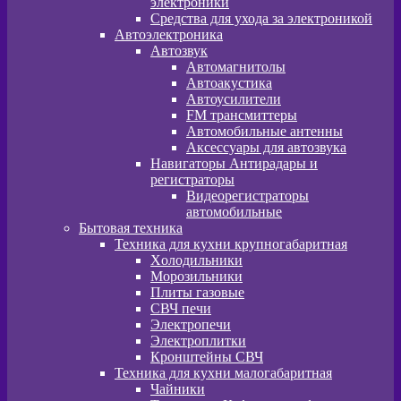
электроники
Средства для ухода за электроникой
Автоэлектроника
Автозвук
Автомагнитолы
Автоакустика
Автоусилители
FM трансмиттеры
Автомобильные антенны
Аксессуары для автозвука
Навигаторы Антирадары и
регистраторы
Видеорегистраторы
автомобильные
Бытовая техника
Техника для кухни крупногабаритная
Xолодильники
Морозильники
Плиты газовые
СВЧ печи
Электропечи
Электроплитки
Кронштейны СВЧ
Техника для кухни малогабаритная
Чайники