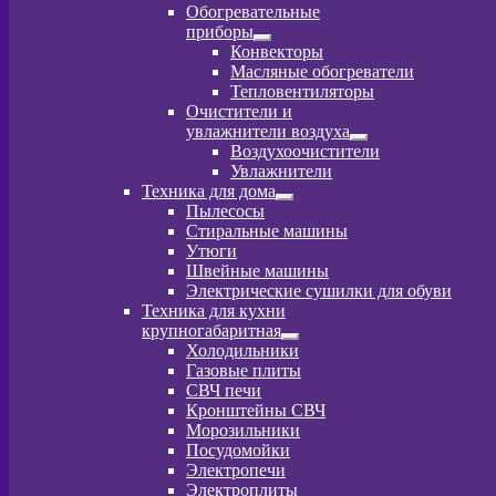
Обогревательные
приборы
Развернутое
Конвекторы
вложенное
Масляные обогреватели
меню
Тепловентиляторы
Очистители и
увлажнители воздуха
Развернутое
Воздухоочистители
вложенное
Увлажнители
меню
Техника для дома
Развернутое
Пылесосы
вложенное
Стиральные машины
меню
Утюги
Швейные машины
Электрические сушилки для обуви
Техника для кухни
крупногабаритная
Развернутое
Холодильники
вложенное
Газовые плиты
меню
СВЧ печи
Кронштейны СВЧ
Морозильники
Посудомойки
Электропечи
Электроплиты