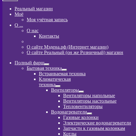
Реальный магазин
Моё
Моя учётная запись
O ...
О нас
Контакты
О сайте Мэдена.рф (Интернет магазин)
О сайте Реальный (он же Розничный) магазин
Полный фарш
Развернутое
Бытовая техника
вложенное
Развернутое
Встраиваемая техника
меню
вложенное
Климатическая
меню
техника
Развернутое
Вентиляторы
вложенное
Развернутое
Вентиляторы напольные
меню
вложенное
Вентиляторы настольные
меню
Тепловентиляторы
Водонагреватели
Развернутое
Газовые колонки
вложенное
Электрические водонагреватели
меню
Запчасти к газовым колонкам
Котлы