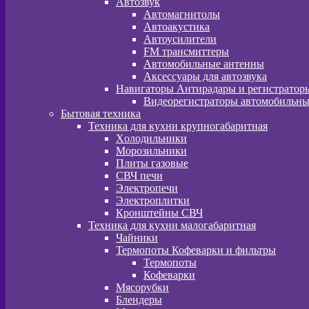
Автозвук
Автомагнитолы
Автоакустика
Автоусилители
FM трансмиттеры
Автомобильные антенны
Аксессуары для автозвука
Навигаторы Антирадары и регистратор
Видеорегистраторы автомобильны
Бытовая техника
Техника для кухни крупногабаритная
Xолодильники
Морозильники
Плиты газовые
СВЧ печи
Электропечи
Электроплитки
Кронштейны СВЧ
Техника для кухни малогабаритная
Чайники
Термопоты Кофеварки и фильтры
Термопоты
Кофеварки
Мясорубки
Блендеры