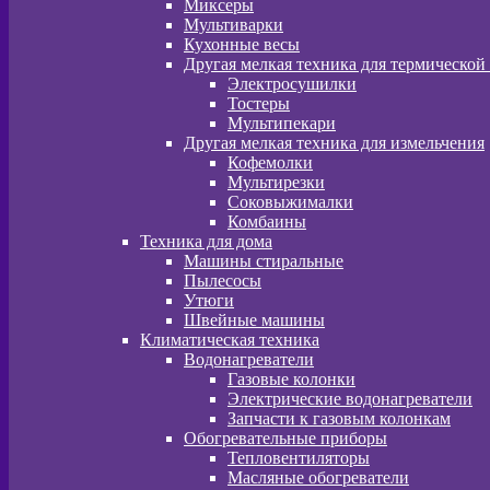
Миксеры
Мультиварки
Кухонные весы
Другая мелкая техника для термической
Электросушилки
Тостеры
Мультипекари
Другая мелкая техника для измельчения
Кофемолки
Мультирезки
Соковыжималки
Комбаины
Техника для дома
Машины стиральные
Пылесосы
Утюги
Швейные машины
Климатическая техника
Водонагреватели
Газовые колонки
Электрические водонагреватели
Запчасти к газовым колонкам
Обогревательные приборы
Тепловентиляторы
Масляные обогреватели