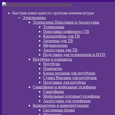
Перейти
Перейти
к
к
Быстрая навигация по группам номенклатуры
навигации
содержимому
Электроника
Телевизоры Приставки и Аксессуары
Tелевизоры
Приставки цифрового ТВ
Кронштейны для ТВ
Антенны для ТВ
Медиаплееры
Аксессуары для ТВ
Подставки для телевизоров и DVD
Ноутбуки и планшеты
Ноутбуки
Планшеты
Блоки питания для ноутбуков
Сумки Рюкзаки для ноутбуков
Подставки для ноутбука
Смартфоны и мобильные телефоны
Смартфоны
Мобильные (сотовые) телефоны
Аксессуары для телефонов
Компьютеры и комплектующие
Системные блоки
Мониторы